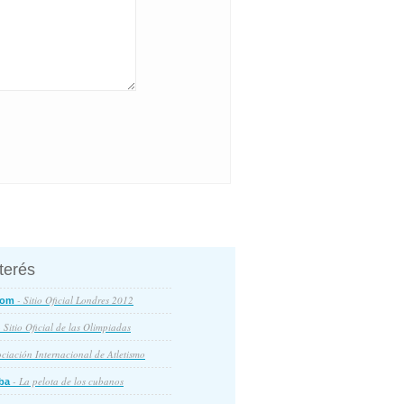
nterés
- Sitio Oficial Londres 2012
com
 Sitio Oficial de las Olimpiadas
ciación Internacional de Atletismo
- La pelota de los cubanos
ba