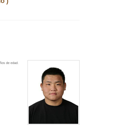
o )
años de edad.