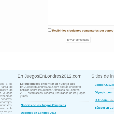
Recibir los siguientes comentarios por correo
En JuegosEnLondres2012.com
Sitios de i
dos a los
Lo que puedes encontrar en nuestra web
London2012.
 tarea de
En JuegosEnLondres2012.com podrás encontrar
bjetivo de
noticias sobre los Juegos Olímpicos de Londres
-
Olympic.com
os Juegos
2012, estadísticas, records, resultados de los juegos
Ofrecemos
y más...
deportes,
- Aso
IAAF.com
ortajes,
cuestas,
Noticias de los Juegos Olímpicos
Béisbol en Cu
ntemente
vicios por
Deportes en Londres 2012