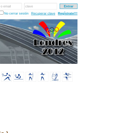
 o email
clave
No cerrar sesión
Recuperar clave
Regístrate!!!