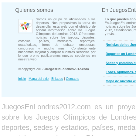
Quienes somos
En JuegosEn
Somos un grupo de aficionados a los
Lo que puedes enco
deportes. Nos propusimos la tarea de
En JuegosEnLondres
desarrollar esta web con el objetivo de
noticias sobre los J
brindar información sobre los Juegos
2012, estadísticas, r
Olímpicos de Londres 2012. Ofrecemos
y más...
noticias sobre los juegos, deportes,
estadios, países, medallero, reportajes,
estadísticas, foros de debate, encuestas,
Noticias de los Ju
concursos y mucho más... Constantemente
buscamos mejorar y ampliar nuestros servicios por
Deportes en Londr
lo que pronto publicaremos nuevas secciones en
nuestra web.
Sedes y estadios 
© copyright 2012
JuegosEnLondres2012.com
Foros, opiniones, 
Inicio
|
Mapa del sitio
|
Enlaces
|
Contacto
Mapa de nuestra 
JuegosEnLondres2012.com es un proyect
sobre los Juegos Olímpicos de Londres 
deportes, sedes y estadios, países, medall