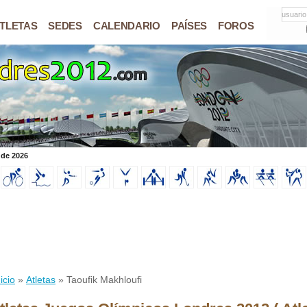
usuario
TLETAS
SEDES
CALENDARIO
PAÍSES
FOROS
 de 2026
icio
»
Atletas
» Taoufik Makhloufi