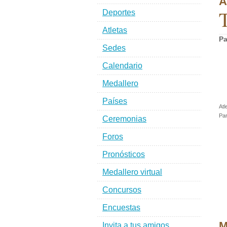
A
T
Deportes
Atletas
Pa
Sedes
Calendario
Medallero
Países
Atl
Par
Ceremonias
Foros
Pronósticos
Medallero virtual
Concursos
Encuestas
M
Invita a tus amigos