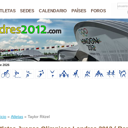
usuario
TLETAS
SEDES
CALENDARIO
PAÍSES
FOROS
de 2026
icio
»
Atletas
» Taylor Ritzel