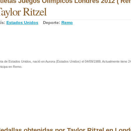
tletas Juegos Olímpicos Londres 2012 ( Re
aylor Ritzel
ís:
Estados Unidos
Deporte:
Remo
eta de Estados Unidos, nació en Aurora (Estados Unidos) el 04/09/1988. Actualmente tiene 2
ticipa en Remo.
edallas obtenidas por Taylor Ritzel en Lond