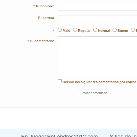
*
Tu nombre:
Tu correo:
:
Malo
Regular
Normal
Bueno
*
Tu comentario:
Recibir los siguientes comentarios por correo
En JuegosEnLondres2012.com
Sitios de i