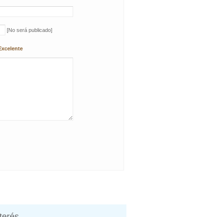
[No será publicado]
Excelente
nterés