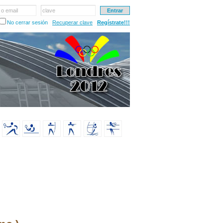
 o email
clave
No cerrar sesión
Recuperar clave
Regístrate!!!