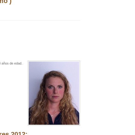
mo )
4 años de edad.
res 2012: