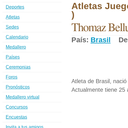
Atletas Jueg
Deportes
)
Atletas
Thomaz Bellu
Sedes
Calendario
País:
Brasil
Dep
Medallero
Países
Ceremonias
Foros
Atleta de Brasil, naci
Pronósticos
Actualmente tiene 25 
Medallero virtual
Concursos
Encuestas
Invita a tus amigos