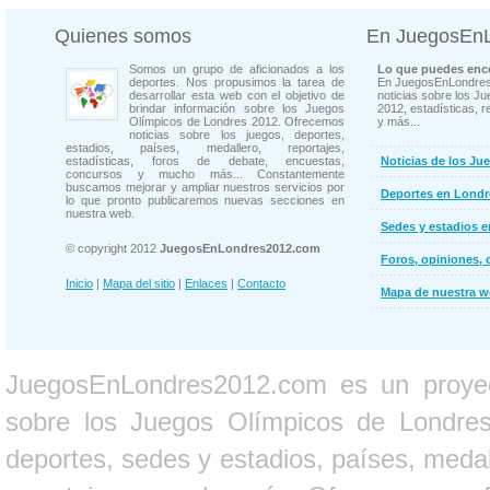
Quienes somos
En JuegosEn
Somos un grupo de aficionados a los
Lo que puedes enco
deportes. Nos propusimos la tarea de
En JuegosEnLondres
desarrollar esta web con el objetivo de
noticias sobre los J
brindar información sobre los Juegos
2012, estadísticas, r
Olímpicos de Londres 2012. Ofrecemos
y más...
noticias sobre los juegos, deportes,
estadios, países, medallero, reportajes,
estadísticas, foros de debate, encuestas,
Noticias de los Ju
concursos y mucho más... Constantemente
buscamos mejorar y ampliar nuestros servicios por
Deportes en Londr
lo que pronto publicaremos nuevas secciones en
nuestra web.
Sedes y estadios 
© copyright 2012
JuegosEnLondres2012.com
Foros, opiniones, 
Inicio
|
Mapa del sitio
|
Enlaces
|
Contacto
Mapa de nuestra 
JuegosEnLondres2012.com es un proyect
sobre los Juegos Olímpicos de Londres 
deportes, sedes y estadios, países, medall