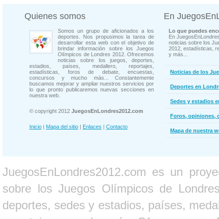
Quienes somos
En JuegosEn
Somos un grupo de aficionados a los
Lo que puedes enco
deportes. Nos propusimos la tarea de
En JuegosEnLondres
desarrollar esta web con el objetivo de
noticias sobre los J
brindar información sobre los Juegos
2012, estadísticas, r
Olímpicos de Londres 2012. Ofrecemos
y más...
noticias sobre los juegos, deportes,
estadios, países, medallero, reportajes,
estadísticas, foros de debate, encuestas,
Noticias de los Ju
concursos y mucho más... Constantemente
buscamos mejorar y ampliar nuestros servicios por
Deportes en Londr
lo que pronto publicaremos nuevas secciones en
nuestra web.
Sedes y estadios 
© copyright 2012
JuegosEnLondres2012.com
Foros, opiniones, 
Inicio
|
Mapa del sitio
|
Enlaces
|
Contacto
Mapa de nuestra 
JuegosEnLondres2012.com es un proyect
sobre los Juegos Olímpicos de Londres 
deportes, sedes y estadios, países, medall