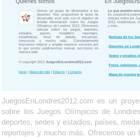
Quienes somos
En JuegosEn
Somos un grupo de aficionados a los
Lo que puedes enco
deportes. Nos propusimos la tarea de
En JuegosEnLondres
desarrollar esta web con el objetivo de
noticias sobre los J
brindar información sobre los Juegos
2012, estadísticas, r
Olímpicos de Londres 2012. Ofrecemos
y más...
noticias sobre los juegos, deportes,
estadios, países, medallero, reportajes,
estadísticas, foros de debate, encuestas,
Noticias de los Ju
concursos y mucho más... Constantemente
buscamos mejorar y ampliar nuestros servicios por
Deportes en Londr
lo que pronto publicaremos nuevas secciones en
nuestra web.
Sedes y estadios 
© copyright 2012
JuegosEnLondres2012.com
Foros, opiniones, 
Inicio
|
Mapa del sitio
|
Enlaces
|
Contacto
Mapa de nuestra 
JuegosEnLondres2012.com es un proyect
sobre los Juegos Olímpicos de Londres 
deportes, sedes y estadios, países, medall
reportajes y mucho más. Ofrecemos un fo