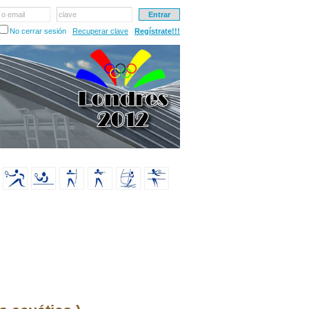
 o email
clave
No cerrar sesión
Recuperar clave
Regístrate!!!