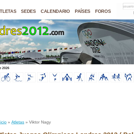
usuario
TLETAS
SEDES
CALENDARIO
PAÍSES
FOROS
e 2026
icio
»
Atletas
» Viktor Nagy