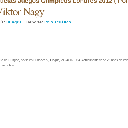
tletas Juegos Olímpicos Londres 2012 ( Pol
iktor Nagy
ís:
Hungria
Deporte:
Polo acuático
eta de Hungria, nació en Budapest (Hungria) el 24/07/1984. Actualmente tiene 28 años de eda
o acuático.