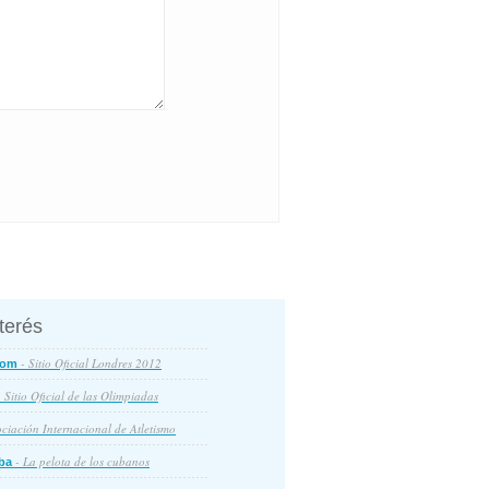
nterés
- Sitio Oficial Londres 2012
com
 Sitio Oficial de las Olimpiadas
ciación Internacional de Atletismo
- La pelota de los cubanos
ba