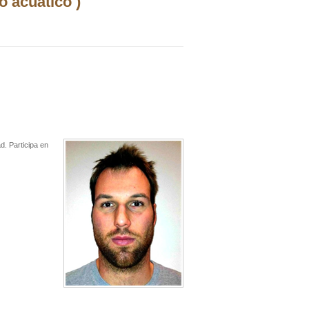
o acuático )
d. Participa en