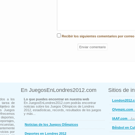
Recibir los siguientes comentarios por correo
En JuegosEnLondres2012.com
Sitios de i
dos a los
Lo que puedes encontrar en nuestra web
London2012.
 tarea de
En JuegosEnLondres2012.com podrás encontrar
bjetivo de
noticias sobre los Juegos Olímpicos de Londres
-
Olympic.com
os Juegos
2012, estadísticas, records, resultados de los juegos
Ofrecemos
y más...
deportes,
- Aso
IAAF.com
ortajes,
cuestas,
Noticias de los Juegos Olímpicos
Béisbol en Cu
ntemente
vicios por
Deportes en Londres 2012