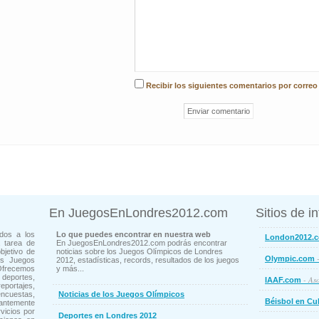
Recibir los siguientes comentarios por correo
En JuegosEnLondres2012.com
Sitios de i
dos a los
Lo que puedes encontrar en nuestra web
London2012.
 tarea de
En JuegosEnLondres2012.com podrás encontrar
bjetivo de
noticias sobre los Juegos Olímpicos de Londres
-
Olympic.com
os Juegos
2012, estadísticas, records, resultados de los juegos
Ofrecemos
y más...
deportes,
- Aso
IAAF.com
ortajes,
cuestas,
Noticias de los Juegos Olímpicos
Béisbol en Cu
ntemente
vicios por
Deportes en Londres 2012