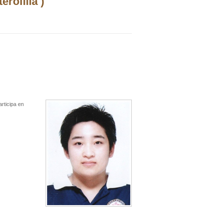
rofilia )
rticipa en