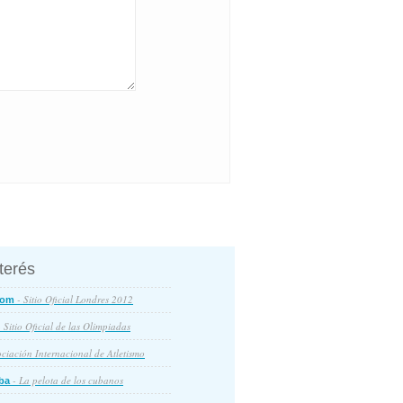
nterés
- Sitio Oficial Londres 2012
com
 Sitio Oficial de las Olimpiadas
ciación Internacional de Atletismo
- La pelota de los cubanos
ba