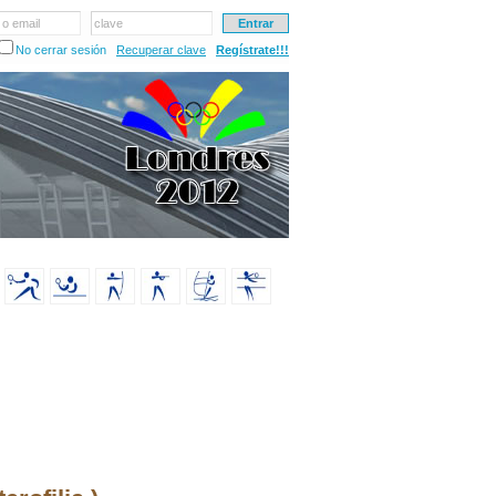
 o email
clave
No cerrar sesión
Recuperar clave
Regístrate!!!