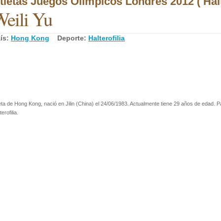
tletas Juegos Olímpicos Londres 2012 ( Halte
eili Yu
ís:
Hong Kong
Deporte:
Halterofilia
eta de Hong Kong, nació en Jilin (China) el 24/06/1983. Actualmente tiene 29 años de edad. Pa
terofilia.