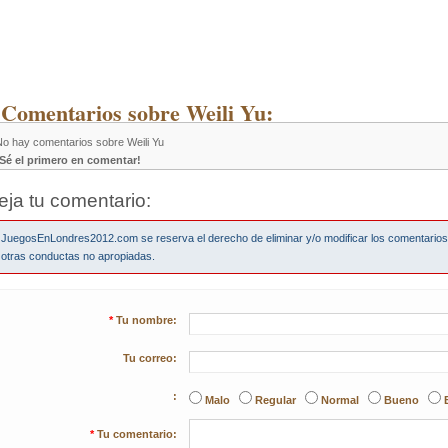
 Comentarios sobre Weili Yu:
No hay comentarios sobre Weili Yu
¡Sé el primero en comentar!
eja tu comentario:
JuegosEnLondres2012.com se reserva el derecho de eliminar y/o modificar los comentario
otras conductas no apropiadas.
*
Tu nombre:
Tu correo:
:
Malo
Regular
Normal
Bueno
*
Tu comentario: