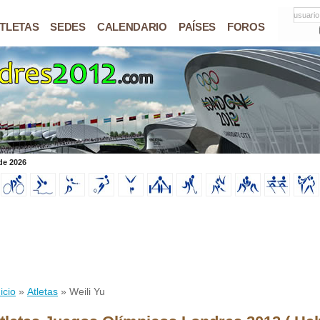
usuario
TLETAS
SEDES
CALENDARIO
PAÍSES
FOROS
de 2026
icio
»
Atletas
» Weili Yu