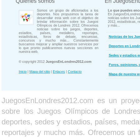
Quienes somos
En JuegosEn
Somos un grupo de aficionados a los
Lo que puedes enco
deportes. Nos propusimos la tarea de
En JuegosEnLondres
desarrollar esta web con el objetivo de
noticias sobre los J
brindar información sobre los Juegos
2012, estadísticas, r
Olímpicos de Londres 2012. Ofrecemos
y más...
noticias sobre los juegos, deportes,
estadios, países, medallero, reportajes,
estadísticas, foros de debate, encuestas,
Noticias de los Ju
concursos y mucho más... Constantemente
buscamos mejorar y ampliar nuestros servicios por
Deportes en Londr
lo que pronto publicaremos nuevas secciones en
nuestra web.
Sedes y estadios 
© copyright 2012
JuegosEnLondres2012.com
Foros, opiniones, 
Inicio
|
Mapa del sitio
|
Enlaces
|
Contacto
Mapa de nuestra 
JuegosEnLondres2012.com es un proyect
sobre los Juegos Olímpicos de Londres 
deportes, sedes y estadios, países, medall
reportajes y mucho más. Ofrecemos un fo