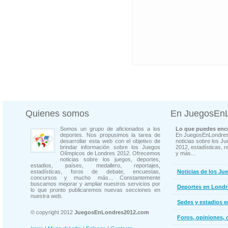
Quienes somos
En JuegosEn
Somos un grupo de aficionados a los
Lo que puedes enco
deportes. Nos propusimos la tarea de
En JuegosEnLondres
desarrollar esta web con el objetivo de
noticias sobre los J
brindar información sobre los Juegos
2012, estadísticas, r
Olímpicos de Londres 2012. Ofrecemos
y más...
noticias sobre los juegos, deportes,
estadios, países, medallero, reportajes,
estadísticas, foros de debate, encuestas,
Noticias de los Ju
concursos y mucho más... Constantemente
buscamos mejorar y ampliar nuestros servicios por
Deportes en Londr
lo que pronto publicaremos nuevas secciones en
nuestra web.
Sedes y estadios 
© copyright 2012
JuegosEnLondres2012.com
Foros, opiniones, 