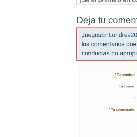
¡Sé el primero en 
Deja tu coment
JuegosEnLondres2012
los comentarios que
conductas no aprop
*
Tu nombre:
Tu correo:
:
*
Tu comentario: