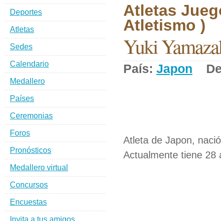
Atletas Jueg
Deportes
Atletismo )
Atletas
Yuki Yamaza
Sedes
Calendario
País:
Japon
Dep
Medallero
Países
Ceremonias
Foros
Atleta de Japon, naci
Pronósticos
Actualmente tiene 28 
Medallero virtual
Concursos
Encuestas
Invita a tus amigos