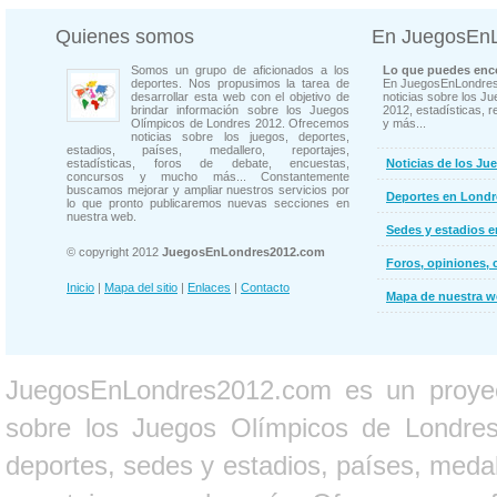
Quienes somos
En JuegosEn
Somos un grupo de aficionados a los
Lo que puedes enco
deportes. Nos propusimos la tarea de
En JuegosEnLondres
desarrollar esta web con el objetivo de
noticias sobre los J
brindar información sobre los Juegos
2012, estadísticas, r
Olímpicos de Londres 2012. Ofrecemos
y más...
noticias sobre los juegos, deportes,
estadios, países, medallero, reportajes,
estadísticas, foros de debate, encuestas,
Noticias de los Ju
concursos y mucho más... Constantemente
buscamos mejorar y ampliar nuestros servicios por
Deportes en Londr
lo que pronto publicaremos nuevas secciones en
nuestra web.
Sedes y estadios 
© copyright 2012
JuegosEnLondres2012.com
Foros, opiniones, 
Inicio
|
Mapa del sitio
|
Enlaces
|
Contacto
Mapa de nuestra 
JuegosEnLondres2012.com es un proyect
sobre los Juegos Olímpicos de Londres 
deportes, sedes y estadios, países, medall