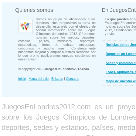
Quienes somos
En JuegosEn
Somos un grupo de aficionados a los
Lo que puedes enco
deportes. Nos propusimos la tarea de
En JuegosEnLondres
desarrollar esta web con el objetivo de
noticias sobre los J
brindar información sobre los Juegos
2012, estadísticas, r
Olímpicos de Londres 2012. Ofrecemos
y más...
noticias sobre los juegos, deportes,
estadios, países, medallero, reportajes,
estadísticas, foros de debate, encuestas,
Noticias de los Ju
concursos y mucho más... Constantemente
buscamos mejorar y ampliar nuestros servicios por
Deportes en Londr
lo que pronto publicaremos nuevas secciones en
nuestra web.
Sedes y estadios 
© copyright 2012
JuegosEnLondres2012.com
Foros, opiniones, 
Inicio
|
Mapa del sitio
|
Enlaces
|
Contacto
Mapa de nuestra 
JuegosEnLondres2012.com es un proyect
sobre los Juegos Olímpicos de Londres 
deportes, sedes y estadios, países, medall