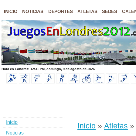
INICIO
NOTICIAS
DEPORTES
ATLETAS
SEDES
CALE
Hora en Londres: 12:31 PM, domingo, 9 de agosto de 2026
Inicio
Inicio
»
Atletas
» 
Noticias