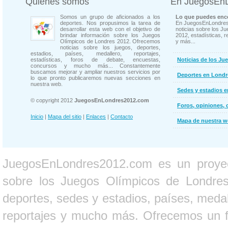
Quienes somos
En JuegosEn
Somos un grupo de aficionados a los
Lo que puedes enco
deportes. Nos propusimos la tarea de
En JuegosEnLondres
desarrollar esta web con el objetivo de
noticias sobre los J
brindar información sobre los Juegos
2012, estadísticas, r
Olímpicos de Londres 2012. Ofrecemos
y más...
noticias sobre los juegos, deportes,
estadios, países, medallero, reportajes,
estadísticas, foros de debate, encuestas,
Noticias de los Ju
concursos y mucho más... Constantemente
buscamos mejorar y ampliar nuestros servicios por
Deportes en Londr
lo que pronto publicaremos nuevas secciones en
nuestra web.
Sedes y estadios 
© copyright 2012
JuegosEnLondres2012.com
Foros, opiniones, 
Inicio
|
Mapa del sitio
|
Enlaces
|
Contacto
Mapa de nuestra 
JuegosEnLondres2012.com es un proyect
sobre los Juegos Olímpicos de Londres 
deportes, sedes y estadios, países, medall
reportajes y mucho más. Ofrecemos un fo