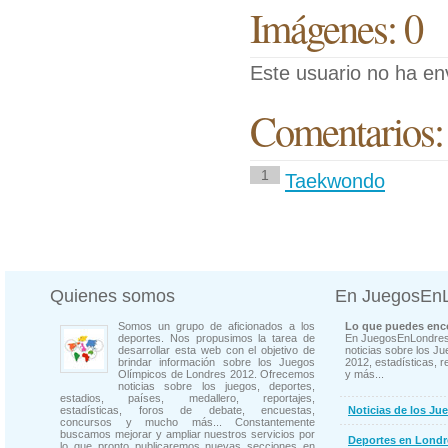
Imágenes: 0
Este usuario no ha en
Comentarios:
1
Taekwondo
Quienes somos
En JuegosEn
Somos un grupo de aficionados a los
Lo que puedes enco
deportes. Nos propusimos la tarea de
En JuegosEnLondres
desarrollar esta web con el objetivo de
noticias sobre los J
brindar información sobre los Juegos
2012, estadísticas, r
Olímpicos de Londres 2012. Ofrecemos
y más...
noticias sobre los juegos, deportes,
estadios, países, medallero, reportajes,
estadísticas, foros de debate, encuestas,
Noticias de los Ju
concursos y mucho más... Constantemente
buscamos mejorar y ampliar nuestros servicios por
Deportes en Londr
lo que pronto publicaremos nuevas secciones en