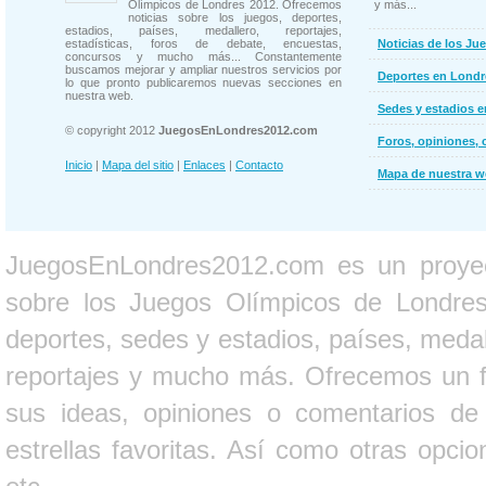
Olímpicos de Londres 2012. Ofrecemos
y más...
noticias sobre los juegos, deportes,
estadios, países, medallero, reportajes,
estadísticas, foros de debate, encuestas,
Noticias de los Ju
concursos y mucho más... Constantemente
buscamos mejorar y ampliar nuestros servicios por
Deportes en Londr
lo que pronto publicaremos nuevas secciones en
nuestra web.
Sedes y estadios 
© copyright 2012
JuegosEnLondres2012.com
Foros, opiniones, 
Inicio
|
Mapa del sitio
|
Enlaces
|
Contacto
Mapa de nuestra 
JuegosEnLondres2012.com es un proyect
sobre los Juegos Olímpicos de Londres 
deportes, sedes y estadios, países, medall
reportajes y mucho más. Ofrecemos un fo
sus ideas, opiniones o comentarios d
estrellas favoritas. Así como otras opci