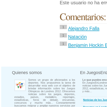
Este usuario no ha en
Comentarios:
1
Alejandro Falla
1
Natación
1
Benjamin Hockin B
Quienes somos
En JuegosEn
Somos un grupo de aficionados a los
Lo que puedes enco
deportes. Nos propusimos la tarea de
En JuegosEnLondres
desarrollar esta web con el objetivo de
noticias sobre los J
brindar información sobre los Juegos
2012, estadísticas, r
Olímpicos de Londres 2012. Ofrecemos
y más...
noticias sobre los juegos, deportes,
estadios, países, medallero, reportajes,
estadísticas, foros de debate, encuestas,
Noticias de los Ju
concursos y mucho más... Constantemente
buscamos mejorar y ampliar nuestros servicios por