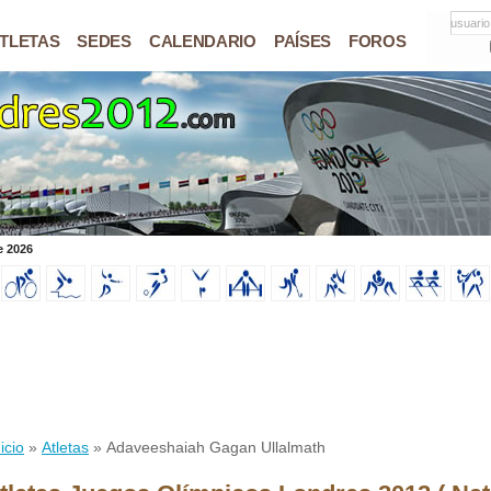
usuario
TLETAS
SEDES
CALENDARIO
PAÍSES
FOROS
e 2026
icio
»
Atletas
» Adaveeshaiah Gagan Ullalmath