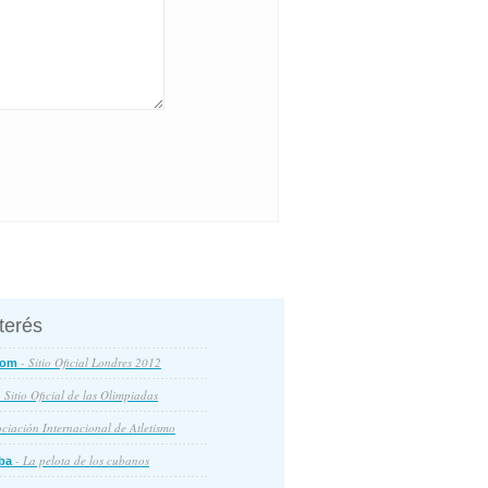
nterés
- Sitio Oficial Londres 2012
com
 Sitio Oficial de las Olimpiadas
ciación Internacional de Atletismo
- La pelota de los cubanos
ba