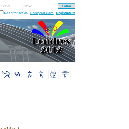
 o email
clave
No cerrar sesión
Recuperar clave
Regístrate!!!