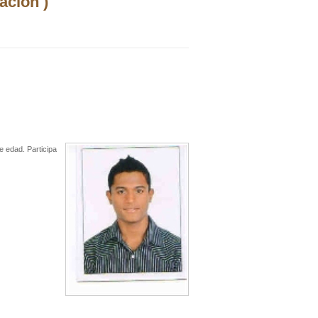
ación )
e edad. Participa