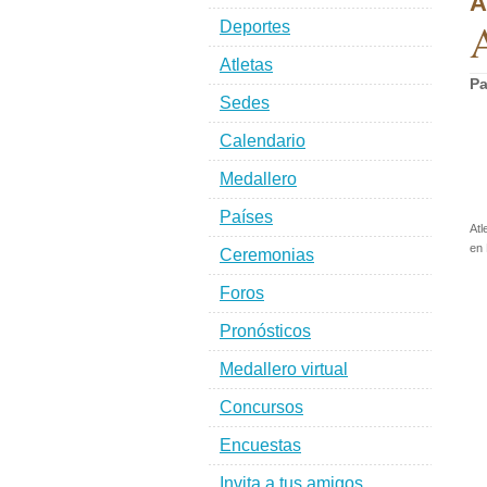
A
A
Deportes
Atletas
Pa
Sedes
Calendario
Medallero
Países
Atl
en 
Ceremonias
Foros
Pronósticos
Medallero virtual
Concursos
Encuestas
Invita a tus amigos