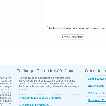
Recibir los siguientes comentarios por correo
En JuegosEnLondres2012.com
Sitios de i
dos a los
Lo que puedes encontrar en nuestra web
London2012.
 tarea de
En JuegosEnLondres2012.com podrás encontrar
bjetivo de
noticias sobre los Juegos Olímpicos de Londres
-
Olympic.com
os Juegos
2012, estadísticas, records, resultados de los juegos
Ofrecemos
y más...
deportes,
- Aso
IAAF.com
ortajes,
cuestas,
Noticias de los Juegos Olímpicos
Béisbol en Cu
ntemente
vicios por
Deportes en Londres 2012