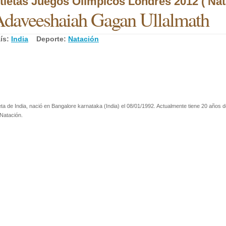
tletas Juegos Olímpicos Londres 2012 ( Nat
daveeshaiah Gagan Ullalmath
ís:
India
Deporte:
Natación
eta de India, nació en Bangalore karnataka (India) el 08/01/1992. Actualmente tiene 20 años d
Natación.