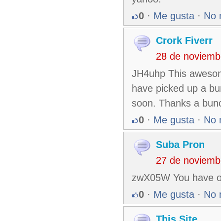
0
·
Me gusta
·
No 
Crork Fiverr
28 de noviemb
JH4uhp This awesome 
have picked up a bun
soon. Thanks a bun
0
·
Me gusta
·
No 
Suba Pron
27 de noviemb
zwX05W You have obs
0
·
Me gusta
·
No 
This Site