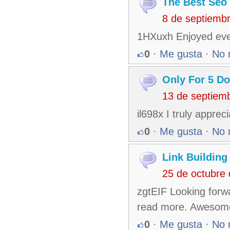
The Best Seo 
8 de septiemb
1HXuxh Enjoyed every
0
·
Me gusta
·
No 
Only For 5 Do
13 de septiem
il698x I truly appre
0
·
Me gusta
·
No 
Link Building
25 de octubre
zgtEIF Looking forwa
read more. Awesom
0
·
Me gusta
·
No 