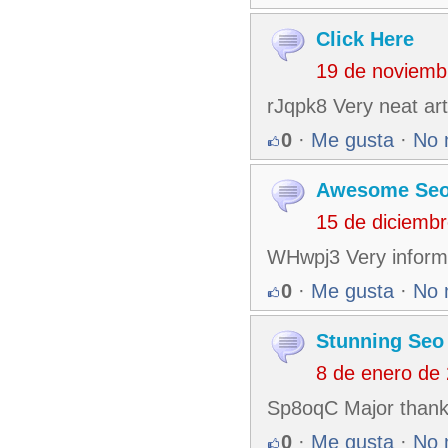
Click Here
19 de noviemb
rJqpk8 Very neat art
0
·
Me gusta
·
No 
Awesome Seo
15 de diciemb
WHwpj3 Very informat
0
·
Me gusta
·
No 
Stunning Seo
8 de enero de
Sp8oqC Major thankie
0
·
Me gusta
·
No 