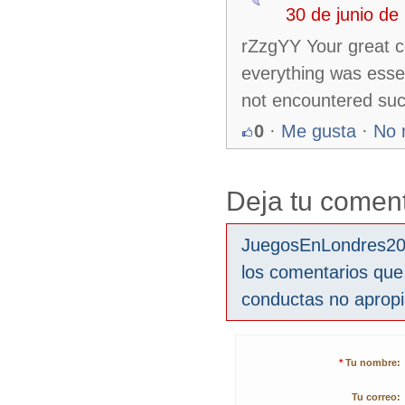
30 de junio d
rZzgYY Your great 
everything was essen
not encountered such
0
·
Me gusta
·
No 
Deja tu coment
JuegosEnLondres2012
los comentarios que
conductas no aprop
*
Tu nombre:
Tu correo: