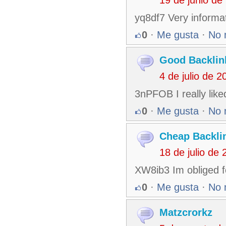
yq8df7 Very informat
0
·
Me gusta
·
No 
Good Backlin
4 de julio de 
3nPFOB I really liked
0
·
Me gusta
·
No 
Cheap Backli
18 de julio de
XW8ib3 Im obliged fo
0
·
Me gusta
·
No 
Matzcrorkz