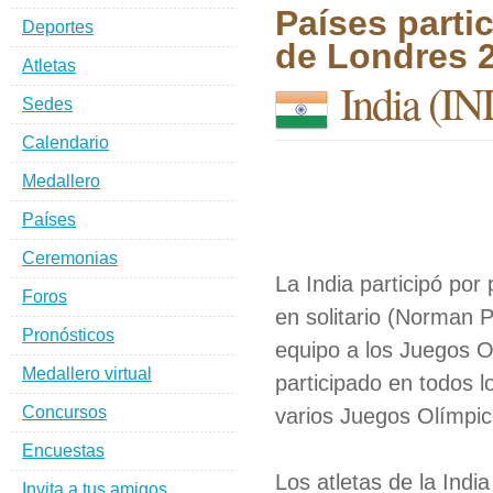
Países parti
Deportes
de Londres 
Atletas
India
(IN
Sedes
Calendario
Medallero
Países
Ceremonias
La India participó por
Foros
en solitario (Norman 
Pronósticos
equipo a los Juegos 
Medallero virtual
participado en todos 
Concursos
varios Juegos Olímpic
Encuestas
Los atletas de la Indi
Invita a tus amigos