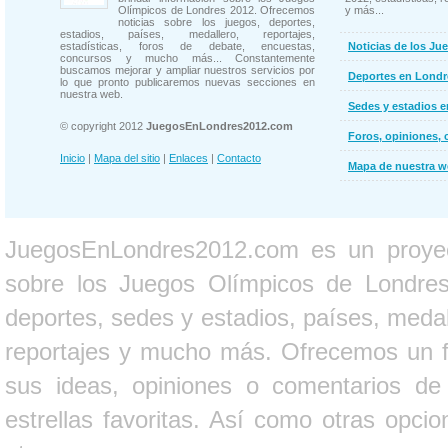
Olímpicos de Londres 2012. Ofrecemos
y más...
noticias sobre los juegos, deportes,
estadios, países, medallero, reportajes,
estadísticas, foros de debate, encuestas,
Noticias de los Ju
concursos y mucho más... Constantemente
buscamos mejorar y ampliar nuestros servicios por
Deportes en Londr
lo que pronto publicaremos nuevas secciones en
nuestra web.
Sedes y estadios 
© copyright 2012
JuegosEnLondres2012.com
Foros, opiniones, 
Inicio
|
Mapa del sitio
|
Enlaces
|
Contacto
Mapa de nuestra 
JuegosEnLondres2012.com es un proyect
sobre los Juegos Olímpicos de Londres 
deportes, sedes y estadios, países, medall
reportajes y mucho más. Ofrecemos un fo
sus ideas, opiniones o comentarios d
estrellas favoritas. Así como otras opci