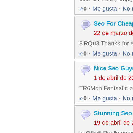
0
·
Me gusta
·
No 
Seo For Chea
22 de marzo d
8iRQu3 Thanks for sh
0
·
Me gusta
·
No 
Nice Seo Guy
1 de abril de 
TR6Mqh Fantastic bl
0
·
Me gusta
·
No 
Stunning Seo
19 de abril de
auQ8w5 Really enjoy