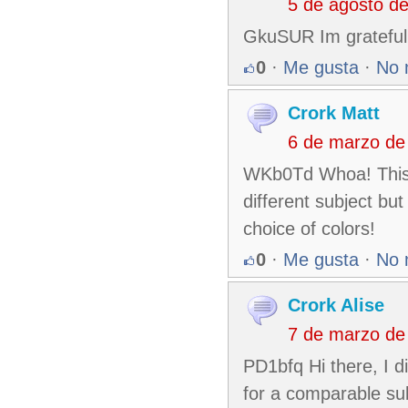
5 de agosto d
GkuSUR Im grateful f
0
·
Me gusta
·
No 
Crork Matt
6 de marzo de
WKb0Td Whoa! This b
different subject bu
choice of colors!
0
·
Me gusta
·
No 
Crork Alise
7 de marzo de
PD1bfq Hi there, I d
for a comparable subj