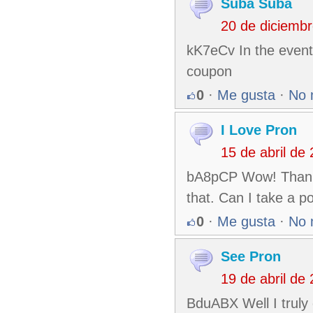
Suba Suba
20 de diciemb
kK7eCv In the even
coupon
0
·
Me gusta
·
No 
I Love Pron
15 de abril de
bA8pCP Wow! Thank y
that. Can I take a po
0
·
Me gusta
·
No 
See Pron
19 de abril de
BduABX Well I truly 