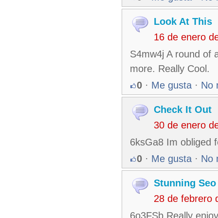
Look At This
16 de enero d
S4mw4j A round of ap
more. Really Cool.
0
·
Me gusta
·
No 
Check It Out
30 de enero d
6ksGa8 Im obliged fo
0
·
Me gusta
·
No 
Stunning Seo
28 de febrero
6o3FSb Really enjoye