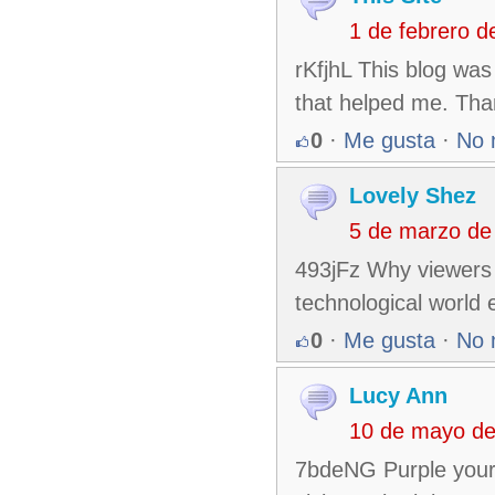
1 de febrero 
rKfjhL This blog was
that helped me. Tha
0
·
Me gusta
·
No 
Lovely Shez
5 de marzo de
493jFz Why viewers 
technological world 
0
·
Me gusta
·
No 
Lucy Ann
10 de mayo de
7bdeNG Purple your 