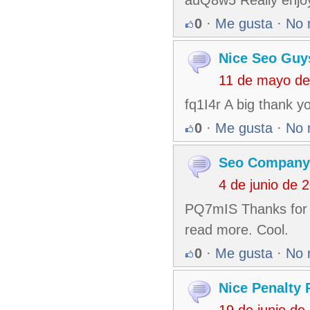
0
·
Me gusta
·
No 
Nice Seo Guy
11 de mayo de
fq1I4r A big thank y
0
·
Me gusta
·
No 
Seo Company
4 de junio de 
PQ7mIS Thanks for sh
read more. Cool.
0
·
Me gusta
·
No 
Nice Penalty
19 de junio d