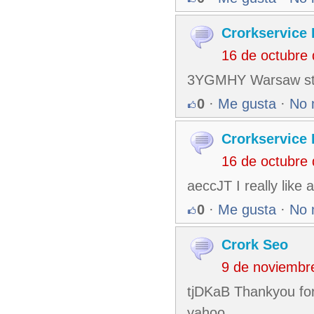
Crorkservice 
16 de octubre
3YGMHY Warsaw store
0
·
Me gusta
·
No 
Crorkservice 
16 de octubre
aeccJT I really like 
0
·
Me gusta
·
No 
Crork Seo
9 de noviembr
tjDKaB Thankyou for 
yahoo.