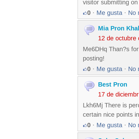
visitor submitting o
0
·
Me gusta
·
No 
Mia Pron Khal
12 de octubre
Me6DHq Than?s for 
posting!
0
·
Me gusta
·
No 
Best Pron
17 de diciemb
Lkh6Mj There is perc
certain nice points i
0
·
Me gusta
·
No 