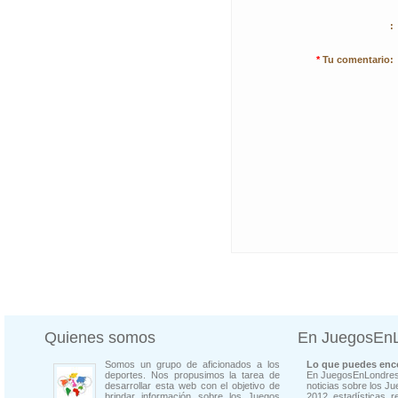
:
*
Tu comentario:
Quienes somos
En JuegosEn
Somos un grupo de aficionados a los
Lo que puedes enco
deportes. Nos propusimos la tarea de
En JuegosEnLondres
desarrollar esta web con el objetivo de
noticias sobre los J
brindar información sobre los Juegos
2012, estadísticas, r