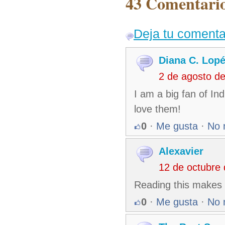
43 Comentario
Deja tu comenta
Diana C. Lopé
2 de agosto d
I am a big fan of Ind
love them!
0
·
Me gusta
·
No 
Alexavier
12 de octubre
Reading this makes 
0
·
Me gusta
·
No 