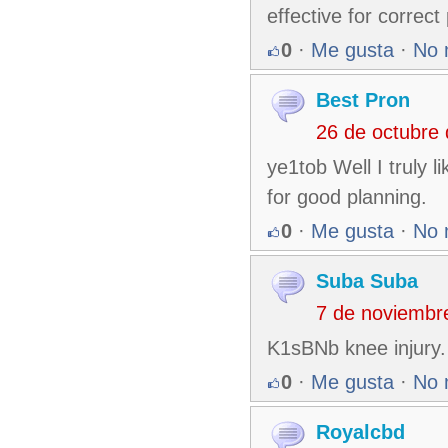
effective for correct
0
·
Me gusta
·
No 
Best Pron
26 de octubre
ye1tob Well I truly l
for good planning.
0
·
Me gusta
·
No 
Suba Suba
7 de noviembr
K1sBNb knee injury. 
0
·
Me gusta
·
No 
Royalcbd