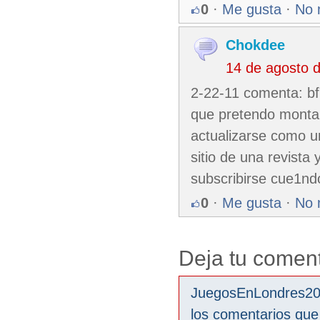
0
·
Me gusta
·
No 
Chokdee
14 de agosto 
2-22-11 comenta: bfY
que pretendo montar
actualizarse como u
sitio de una revista 
subscribirse cue1n
0
·
Me gusta
·
No 
Deja tu coment
JuegosEnLondres2012
los comentarios que