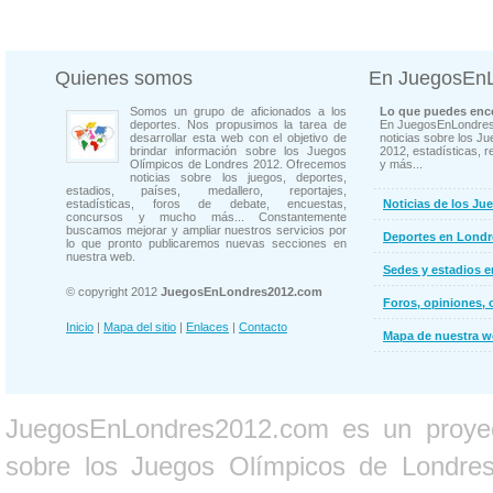
Quienes somos
En JuegosEn
Somos un grupo de aficionados a los
Lo que puedes enco
deportes. Nos propusimos la tarea de
En JuegosEnLondres
desarrollar esta web con el objetivo de
noticias sobre los J
brindar información sobre los Juegos
2012, estadísticas, r
Olímpicos de Londres 2012. Ofrecemos
y más...
noticias sobre los juegos, deportes,
estadios, países, medallero, reportajes,
estadísticas, foros de debate, encuestas,
Noticias de los Ju
concursos y mucho más... Constantemente
buscamos mejorar y ampliar nuestros servicios por
Deportes en Londr
lo que pronto publicaremos nuevas secciones en
nuestra web.
Sedes y estadios 
© copyright 2012
JuegosEnLondres2012.com
Foros, opiniones, 
Inicio
|
Mapa del sitio
|
Enlaces
|
Contacto
Mapa de nuestra 
JuegosEnLondres2012.com es un proyect
sobre los Juegos Olímpicos de Londres 