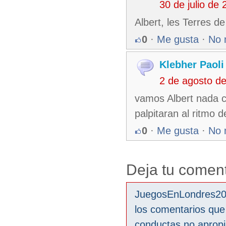
30 de julio de
Albert, les Terres d
0
·
Me gusta
·
No 
Klebher Paoli
2 de agosto d
vamos Albert nada c
palpitaran al ritmo 
0
·
Me gusta
·
No 
Deja tu coment
JuegosEnLondres2012
los comentarios que
conductas no aprop