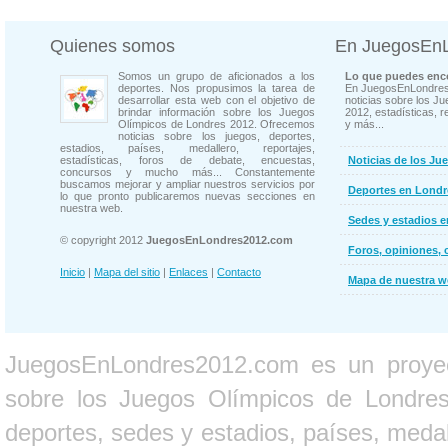
Quienes somos
En JuegosEn
Somos un grupo de aficionados a los
Lo que puedes enco
deportes. Nos propusimos la tarea de
En JuegosEnLondres
desarrollar esta web con el objetivo de
noticias sobre los J
brindar información sobre los Juegos
2012, estadísticas, r
Olímpicos de Londres 2012. Ofrecemos
y más...
noticias sobre los juegos, deportes,
estadios, países, medallero, reportajes,
estadísticas, foros de debate, encuestas,
Noticias de los Ju
concursos y mucho más... Constantemente
buscamos mejorar y ampliar nuestros servicios por
Deportes en Londr
lo que pronto publicaremos nuevas secciones en
nuestra web.
Sedes y estadios 
© copyright 2012
JuegosEnLondres2012.com
Foros, opiniones, 
Inicio
|
Mapa del sitio
|
Enlaces
|
Contacto
Mapa de nuestra 
JuegosEnLondres2012.com es un proyect
sobre los Juegos Olímpicos de Londres 
deportes, sedes y estadios, países, medall