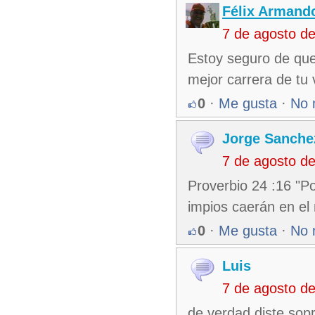
Félix Armando
7 de agosto d
Estoy seguro de que 
mejor carrera de tu 
0
·
Me gusta
·
No 
Jorge Sanche
7 de agosto d
Proverbio 24 :16 "Po
impios caerán en el 
0
·
Me gusta
·
No 
Luis
7 de agosto d
de verdad diste sop