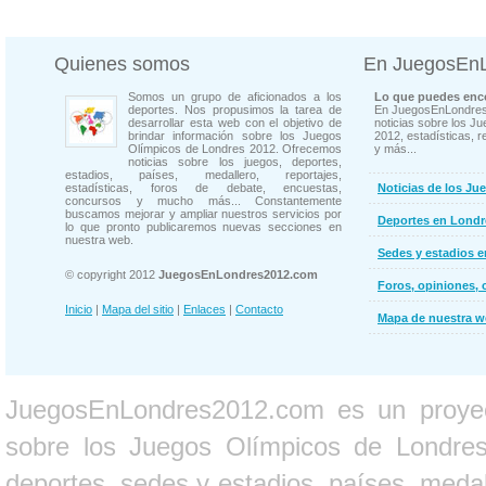
Quienes somos
En JuegosEn
Somos un grupo de aficionados a los
Lo que puedes enco
deportes. Nos propusimos la tarea de
En JuegosEnLondres
desarrollar esta web con el objetivo de
noticias sobre los J
brindar información sobre los Juegos
2012, estadísticas, r
Olímpicos de Londres 2012. Ofrecemos
y más...
noticias sobre los juegos, deportes,
estadios, países, medallero, reportajes,
estadísticas, foros de debate, encuestas,
Noticias de los Ju
concursos y mucho más... Constantemente
buscamos mejorar y ampliar nuestros servicios por
Deportes en Londr
lo que pronto publicaremos nuevas secciones en
nuestra web.
Sedes y estadios 
© copyright 2012
JuegosEnLondres2012.com
Foros, opiniones, 
Inicio
|
Mapa del sitio
|
Enlaces
|
Contacto
Mapa de nuestra 
JuegosEnLondres2012.com es un proyect
sobre los Juegos Olímpicos de Londres 
deportes, sedes y estadios, países, medall