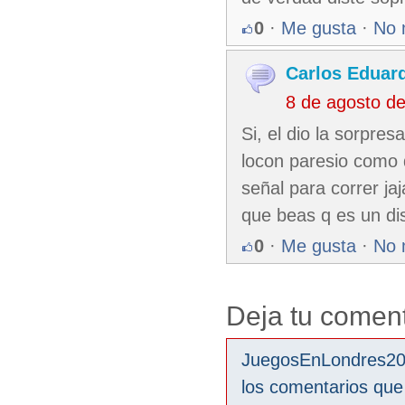
0
·
Me gusta
·
No 
Carlos Eduar
8 de agosto d
Si, el dio la sorpre
locon paresio como qu
señal para correr jaj
que beas q es un d
0
·
Me gusta
·
No 
Deja tu coment
JuegosEnLondres2012
los comentarios que