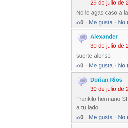
29 de julio de
No le agas caso a l
0
·
Me gusta
·
No 
Alexander
30 de julio de
suerte alonso
0
·
Me gusta
·
No 
Dorian Rios
30 de julio de
Trankilo hermano SI
a tu lado
0
·
Me gusta
·
No 