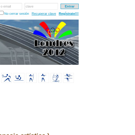
 o email
clave
No cerrar sesión
Recuperar clave
Regístrate!!!