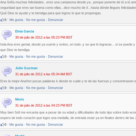
Ana Sofía muchas felicidades...eres una campeona desde ya...porque ponerte de tú a tú ante a
seguridad que eres tan buena como ellas...dice mucho de tí...hasta dónde llegues felicidade
Qué Dios te ayude y te bendiga para que logres lo que te propongas.
0
·
Me gusta
·
No me gusta
·
Denunciar
Elvia Garcia
30 de julio de 2012 a las 05:23 PM BST
hola Ana eres genial, desde ya suerte y exitos, en todo ,y se que lo lograras... si se puede y 
que Dios te bendiga.
0
·
Me gusta
·
No me gusta
·
Denunciar
Julio Guzman
31 de julio de 2012 a las 05:34 AM BST
Eres la mejor Ana!!en pocas palabras k diosito te cuide y te de las fuersas y consentrasion e
0
·
Me gusta
·
No me gusta
·
Denunciar
Moris
31 de julio de 2012 a las 04:23 PM BST
Muy bien Sofi me encanta que a pesar de su edad y dificultades de todo tipo sobre todo ec
espero de todo corazón que logre una medalla, de entrada estar ya en finales dentro de las
0
·
Me gusta
·
No me gusta
·
Denunciar