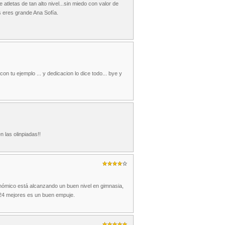
tletas de tan alto nivel...sin miedo con valor de
s eres grande Ana Sofía.
con tu ejemplo ... y dedicacion lo dice todo... bye y
n las olinpiadas!!
onómico está alcanzando un buen nivel en gimnasia,
 24 mejores es un buen empuje.