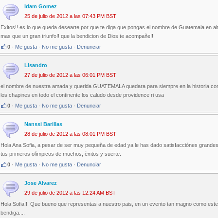
Idam Gomez
25 de julio de 2012 a las 07:43 PM BST
Exitos!! es lo que queda desearte por que te diga que pongas el nombre de Guatemala en al
mas que un gran triunfo!! que la bendicion de Dios te acompañe!!
0
·
Me gusta
·
No me gusta
·
Denunciar
Lisandro
27 de julio de 2012 a las 06:01 PM BST
el nombre de nuestra amada y querida GUATEMALA quedara para siempre en la historia con
los chapines en todo el continente los caludo desde providence ri usa
0
·
Me gusta
·
No me gusta
·
Denunciar
Nanssi Barillas
28 de julio de 2012 a las 08:01 PM BST
Hola Ana Sofia, a pesar de ser muy pequeña de edad ya le has dado satisfacciònes grandes
tus primeros olìmpicos de muchos, èxitos y suerte.
0
·
Me gusta
·
No me gusta
·
Denunciar
Jose Alvarez
29 de julio de 2012 a las 12:24 AM BST
Hola Sofia!!! Que bueno que representas a nuestro pais, en un evento tan magno como este.
bendiga....