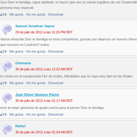
Que Dios te bendiga, sigue adelante, tu haces que uno se sienta orgulloso de ser Guatemal
persona muy especial.
0
·
Me gusta
·
No me gusta
·
Denunciar
Samuel Jonathan Sapon
29 de julio de 2012 a las 11:25 PM BST
Vamos Anasofia Dios te bendiga en esta competicion, gracias por dejarnos oir nuestro himno
que resuene en Londres!!! exitos
0
·
Me gusta
·
No me gusta
·
Denunciar
Gimnasta
30 de julio de 2012 a las 12:52 AM BST
te conoci en el campeonato Flor de Izotes, felicidades que te vaya muy bien en las finales
0
·
Me gusta
·
No me gusta
·
Denunciar
Juan Diego Vasquez Paxtor
30 de julio de 2012 a las 01:17 AM BST
eres la mejor gimnasta de guate suerte para el jueves Dios te bendiga
0
·
Me gusta
·
No me gusta
·
Denunciar
Rafael
30 de julio de 2012 a las 01:54 AM BST