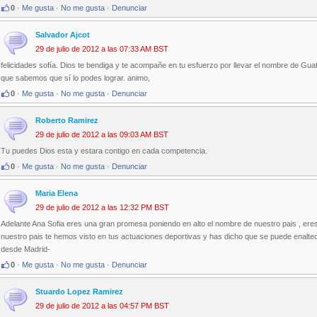
0
·
Me gusta
·
No me gusta
·
Denunciar
Salvador Ajcot
29 de julio de 2012 a las 07:33 AM BST
felicidades sofía. Dios te bendiga y te acompañe en tu esfuerzo por llevar el nombre de Gua
que sabemos que sí lo podes lograr. animo,
0
·
Me gusta
·
No me gusta
·
Denunciar
Roberto Ramirez
29 de julio de 2012 a las 09:03 AM BST
Tu puedes Dios esta y estara contigo en cada competencia.
0
·
Me gusta
·
No me gusta
·
Denunciar
Maria Elena
29 de julio de 2012 a las 12:32 PM BST
Adelante Ana Sofia eres una gran promesa poniendo en alto el nombre de nuestro pais , er
nuestro pais te hemos visto en tus actuaciones deportivas y has dicho que se puede enaltece
desde Madrid-
0
·
Me gusta
·
No me gusta
·
Denunciar
Stuardo Lopez Ramirez
29 de julio de 2012 a las 04:57 PM BST