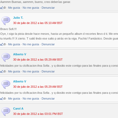
Aammm Buenas, aammm, bueno, creo deberías ganar.
0
·
Me gusta
·
No me gusta
·
Denunciar
Julio T.
30 de julio de 2012 a las 05:10 AM BST
Bravo Sofi.!!!
Oye, t sigo la pista desde hace meses, hasta un pequeño album d recortes llevo d ti. Me emo
tu triunfo.!!! X cierto. T salió lindo ese salto p atrás en la viga. Puchis! Fantástico. Desde gua
0
·
Me gusta
·
No me gusta
·
Denunciar
Alberto V
30 de julio de 2012 a las 05:29 AM BST
felicidades por tu clcificacion Ana Sofia . y q diosiito este contigo para las finales para q co
0
·
Me gusta
·
No me gusta
·
Denunciar
Alberto V
30 de julio de 2012 a las 05:29 AM BST
felicidades por tu clcificacion Ana Sofia . y q diosiito este contigo para las finales para q co
0
·
Me gusta
·
No me gusta
·
Denunciar
Carol A
30 de julio de 2012 a las 03:01 PM BST