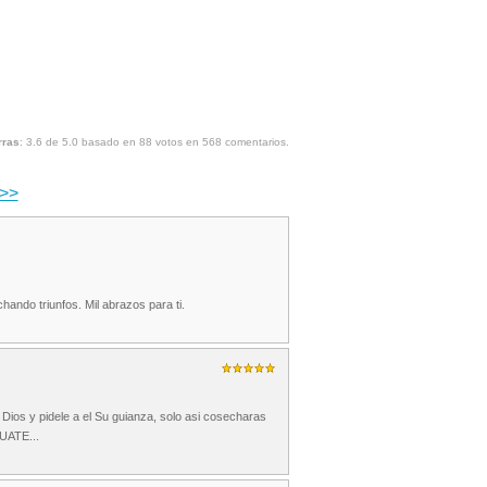
rras
:
3.6
de
5.0
basado en
88
votos en
568
comentarios.
>>
ando triunfos. Mil abrazos para ti.
 Dios y pidele a el Su guianza, solo asi cosecharas
ATE...