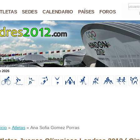
usuario
TLETAS
SEDES
CALENDARIO
PAÍSES
FOROS
e 2026
icio
»
Atletas
» Ana Sofia Gomez Porras