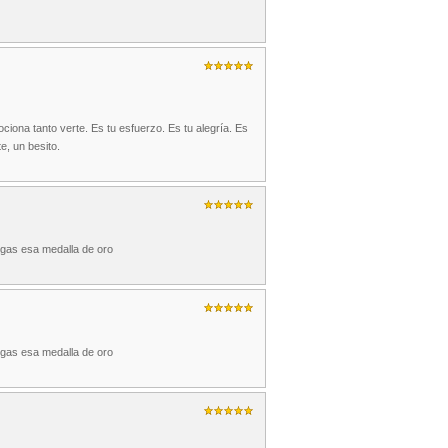
ciona tanto verte. Es tu esfuerzo. Es tu alegría. Es
te, un besito.
nsigas esa medalla de oro
nsigas esa medalla de oro