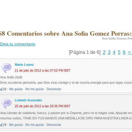
68 Comentarios sobre Ana Sofia Gomez Porras:
Ana Sofia Gomez Po
Deja tu comentario
[Página 1 de 6]
2
3
4
5
6
>
Mario Lopez
21 de julio de 2012 a las 07:02 PM BST
Ana Sofia (Sofi)
Eres excelente gimnasta, que Dios este contigo y te de mucha energia para que sigas cosech
0
·
Me gusta
·
No me gusta
·
Denunciar
Lisbeth Gonzalez
25 de julio de 2012 a las 03:35 PM BST
Ana Llenate de sabiduria, fuerza, y pasion por tu Deporte, pero no lo hagas sola, Apoyate en
muchos exitos, TRAE EN TUS MANOS UNA MEDALLA DE ORO PARA NUESTRA LINDA GU
0
·
Me gusta
·
No me gusta
·
Denunciar