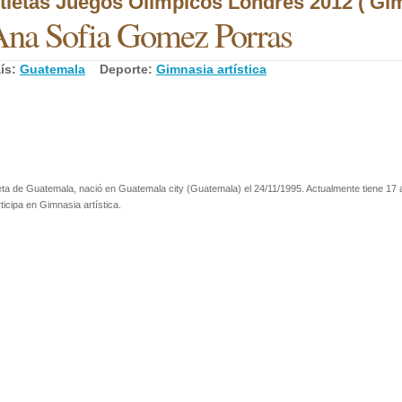
tletas Juegos Olímpicos Londres 2012 ( Gimn
na Sofia Gomez Porras
ís:
Guatemala
Deporte:
Gimnasia artística
eta de Guatemala, nació en Guatemala city (Guatemala) el 24/11/1995. Actualmente tiene 17
ticipa en Gimnasia artística.