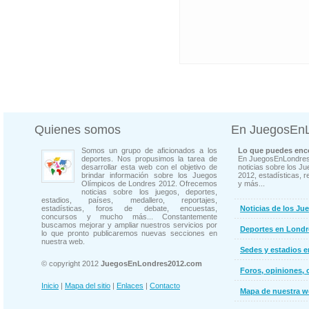
Quienes somos
En JuegosEn
Somos un grupo de aficionados a los
Lo que puedes enco
deportes. Nos propusimos la tarea de
En JuegosEnLondres
desarrollar esta web con el objetivo de
noticias sobre los J
brindar información sobre los Juegos
2012, estadísticas, r
Olímpicos de Londres 2012. Ofrecemos
y más...
noticias sobre los juegos, deportes,
estadios, países, medallero, reportajes,
estadísticas, foros de debate, encuestas,
Noticias de los Ju
concursos y mucho más... Constantemente
buscamos mejorar y ampliar nuestros servicios por
Deportes en Londr
lo que pronto publicaremos nuevas secciones en
nuestra web.
Sedes y estadios 
© copyright 2012
JuegosEnLondres2012.com
Foros, opiniones, 
Inicio
|
Mapa del sitio
|
Enlaces
|
Contacto
Mapa de nuestra 