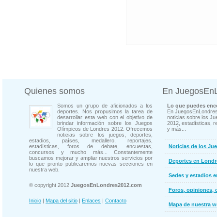
Quienes somos
En JuegosEn
Somos un grupo de aficionados a los
Lo que puedes enco
deportes. Nos propusimos la tarea de
En JuegosEnLondres
desarrollar esta web con el objetivo de
noticias sobre los J
brindar información sobre los Juegos
2012, estadísticas, r
Olímpicos de Londres 2012. Ofrecemos
y más...
noticias sobre los juegos, deportes,
estadios, países, medallero, reportajes,
estadísticas, foros de debate, encuestas,
Noticias de los Ju
concursos y mucho más... Constantemente
buscamos mejorar y ampliar nuestros servicios por
Deportes en Londr
lo que pronto publicaremos nuevas secciones en
nuestra web.
Sedes y estadios 
© copyright 2012
JuegosEnLondres2012.com
Foros, opiniones, 
Inicio
|
Mapa del sitio
|
Enlaces
|
Contacto
Mapa de nuestra 