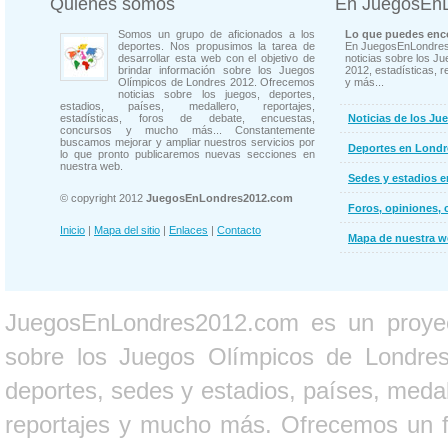
Quienes somos
En JuegosEn
Somos un grupo de aficionados a los
Lo que puedes enco
deportes. Nos propusimos la tarea de
En JuegosEnLondres
desarrollar esta web con el objetivo de
noticias sobre los J
brindar información sobre los Juegos
2012, estadísticas, r
Olímpicos de Londres 2012. Ofrecemos
y más...
noticias sobre los juegos, deportes,
estadios, países, medallero, reportajes,
estadísticas, foros de debate, encuestas,
Noticias de los Ju
concursos y mucho más... Constantemente
buscamos mejorar y ampliar nuestros servicios por
Deportes en Londr
lo que pronto publicaremos nuevas secciones en
nuestra web.
Sedes y estadios 
© copyright 2012
JuegosEnLondres2012.com
Foros, opiniones, 
Inicio
|
Mapa del sitio
|
Enlaces
|
Contacto
Mapa de nuestra 
JuegosEnLondres2012.com es un proyect
sobre los Juegos Olímpicos de Londres 
deportes, sedes y estadios, países, medall
reportajes y mucho más. Ofrecemos un fo