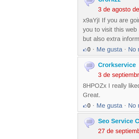
3 de agosto d
x9aYjI If you are g
you to visit this web
but also extra inform
0
·
Me gusta
·
No 
Crorkservice
3 de septiemb
8HPOZx I really like
Great.
0
·
Me gusta
·
No 
Seo Service C
27 de septiem