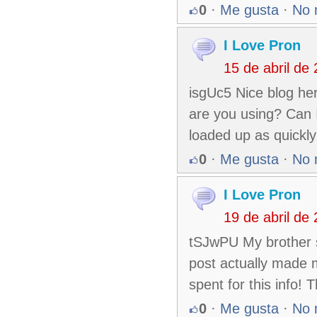
0
·
Me gusta
·
No 
I Love Pron
15 de abril de
isgUc5 Nice blog her
are you using? Can I 
loaded up as quickly
0
·
Me gusta
·
No 
I Love Pron
19 de abril de
tSJwPU My brother su
post actually made 
spent for this info! 
0
·
Me gusta
·
No 