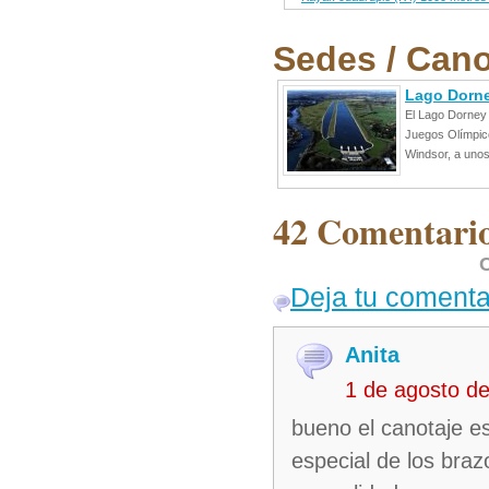
Sedes / Cano
Lago Dorn
El Lago Dorney 
Juegos Olímpico
Windsor, a unos
42 Comentario
C
Deja tu comenta
Anita
1 de agosto d
bueno el canotaje es
especial de los braz