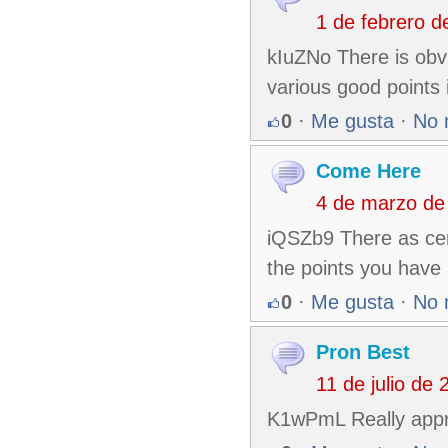
1 de febrero 
kIuZNo There is obvi
various good points 
0
·
Me gusta
·
No 
Come Here
4 de marzo de
iQSZb9 There as certa
the points you have
0
·
Me gusta
·
No 
Pron Best
11 de julio de
K1wPmL Really appre