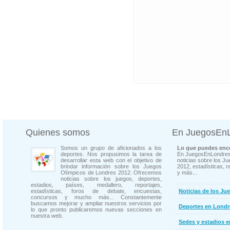
Quienes somos
En JuegosEn
Somos un grupo de aficionados a los
Lo que puedes enco
deportes. Nos propusimos la tarea de
En JuegosEnLondres
desarrollar esta web con el objetivo de
noticias sobre los J
brindar información sobre los Juegos
2012, estadísticas, r
Olímpicos de Londres 2012. Ofrecemos
y más...
noticias sobre los juegos, deportes,
estadios, países, medallero, reportajes,
estadísticas, foros de debate, encuestas,
Noticias de los Ju
concursos y mucho más... Constantemente
buscamos mejorar y ampliar nuestros servicios por
Deportes en Londr
lo que pronto publicaremos nuevas secciones en
nuestra web.
Sedes y estadios 