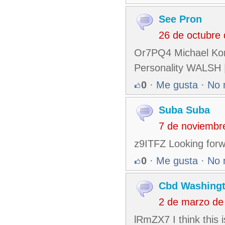
See Pron
26 de octubre
Or7PQ4 Michael Kor
Personality WALSH
0
·
Me gusta
·
No 
Suba Suba
7 de noviembr
z9ITFZ Looking forw
0
·
Me gusta
·
No 
Cbd Washing
2 de marzo de
lRmZX7 I think this i