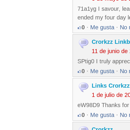
71a1yg I savour, lea
ended my four day l
0
·
Me gusta
·
No 
Crorkzz Linkb
11 de junio de
SPtig0 I truly appre
0
·
Me gusta
·
No 
Links Crorkzz
1 de julio de 
eW98D9 Thanks for t
0
·
Me gusta
·
No 
Crorkzz