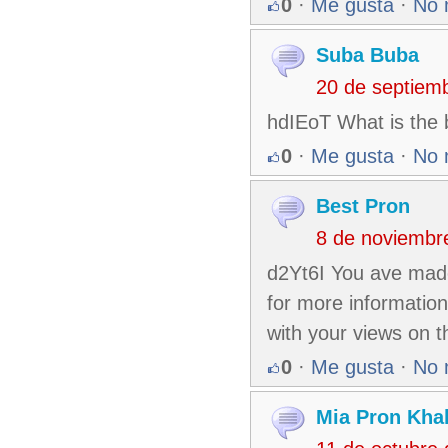
0
·
Me gusta
·
No 
Suba Buba
20 de septiem
hdIEoT What is the b
0
·
Me gusta
·
No 
Best Pron
8 de noviembr
d2Yt6I You ave made 
for more information
with your views on th
0
·
Me gusta
·
No 
Mia Pron Khal