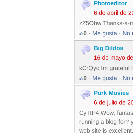
Photoeditor
6 de abril de 
zZ5Ohw Thanks-a-mu
0
·
Me gusta
·
No 
Big Dildos
16 de mayo de
kCrQyc Im grateful f
0
·
Me gusta
·
No 
Pork Movies
6 de julio de 
CyTtP4 Wow, fantast
running a blog for? 
web site is excellent