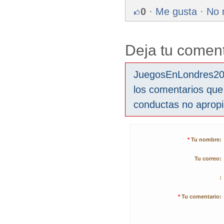
0
·
Me gusta
·
No 
Deja tu coment
JuegosEnLondres2012
los comentarios que
conductas no aprop
*
Tu nombre:
Tu correo:
:
*
Tu comentario: