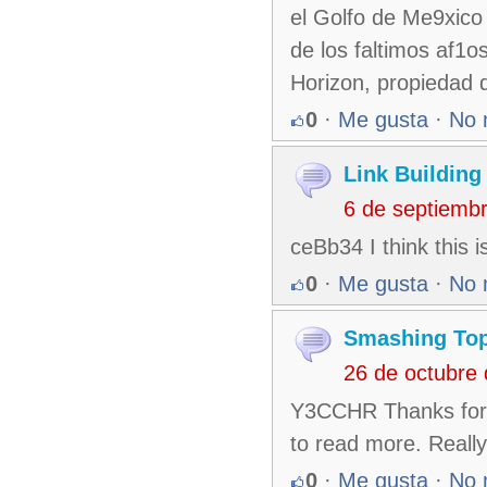
el Golfo de Me9xico
de los faltimos af1o
Horizon, propiedad 
0
·
Me gusta
·
No 
Link Building
6 de septiemb
ceBb34 I think this i
0
·
Me gusta
·
No 
Smashing To
26 de octubre
Y3CCHR Thanks for sh
to read more. Really
0
·
Me gusta
·
No 