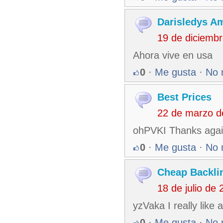
Darisledys A
19 de diciemb
Ahora vive en usa
0
·
Me gusta
·
No 
Best Prices
22 de marzo d
ohPVKI Thanks again
0
·
Me gusta
·
No 
Cheap Backli
18 de julio de
yzVaka I really like
0
·
Me gusta
·
No 