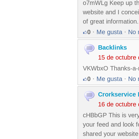
o7mWLg Keep up the f
website and I concei
of great information.
0
·
Me gusta
·
No 
Backlinks
15 de octubre
VKWbxO Thanks-a-mun
0
·
Me gusta
·
No 
Crorkservice 
16 de octubre
cHBbGP This is very 
your feed and look f
shared your website