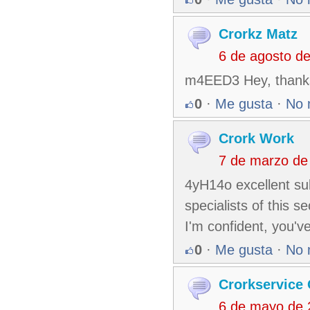
Crorkz Matz
6 de agosto d
m4EED3 Hey, thanks f
0
·
Me gusta
·
No 
Crork Work
7 de marzo de
4yH14o excellent su
specialists of this s
I'm confident, you'v
0
·
Me gusta
·
No 
Crorkservice 
6 de mayo de 