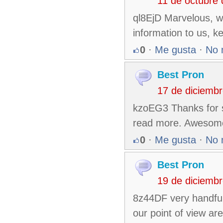
11 de octubre
ql8EjD Marvelous, wh
information to us, ke
0
·
Me gusta
·
No 
Best Pron
17 de diciemb
kzoEG3 Thanks for sha
read more. Awesom
0
·
Me gusta
·
No 
Best Pron
19 de diciemb
8z44DF very handful
our point of view ar