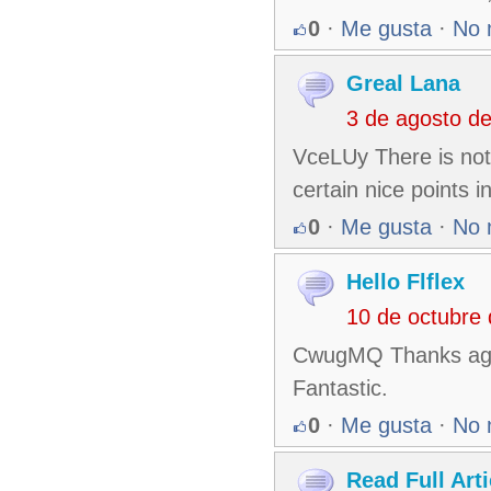
0
·
Me gusta
·
No 
Greal Lana
3 de agosto d
VceLUy There is not
certain nice points i
0
·
Me gusta
·
No 
Hello Flflex
10 de octubre
CwugMQ Thanks again
Fantastic.
0
·
Me gusta
·
No 
Read Full Arti