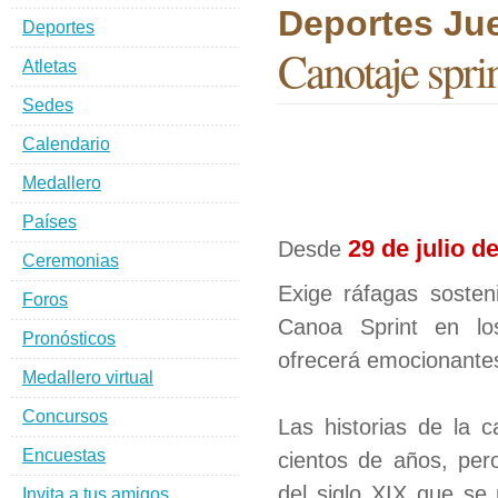
Deportes Ju
Deportes
Canotaje spri
Atletas
Sedes
Calendario
Medallero
Países
29 de julio d
Desde
Ceremonias
Exige ráfagas sosten
Foros
Canoa Sprint en l
Pronósticos
ofrecerá emocionant
Medallero virtual
Concursos
Las historias de la 
Encuestas
cientos de años, per
del siglo XIX que se 
Invita a tus amigos