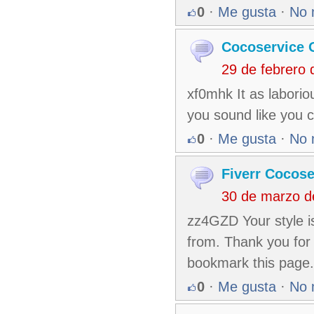
0
·
Me gusta
·
No 
Cocoservice 
29 de febrero
xf0mhk It as laborio
you sound like you
0
·
Me gusta
·
No 
Fiverr Cocose
30 de marzo d
zz4GZD Your style is
from. Thank you for 
bookmark this page.
0
·
Me gusta
·
No 