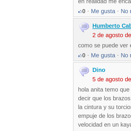
en realidad me enca
0
·
Me gusta
·
No 
Humberto Cab
2 de agosto d
como se puede ver e
0
·
Me gusta
·
No 
Dino
5 de agosto d
hola anita temo que 
decir que los brazo
la cintura y su torci
empuje de los brazos
velocidad en un kay