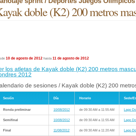
anotaje sprint / Deportes Juegos Olímpico
ayak doble (K2) 200 metros mas
10 de agosto de 2012
11 de agosto de 2012
sde
hasta
er los atletas de Kayak doble (K2) 200 metros mascul
ondres 2012
alendario de sesiones / Kayak doble (K2) 200 metro
Sesión
Día
Horario
Sede/E
Ronda preliminar
10/08/2012
de 09:30 AM a 11:55 AM
Lago D
Semifinal
10/08/2012
de 09:30 AM a 11:55 AM
Lago D
Final
11/08/2012
de 09:30 AM a 11:20 AM
Lago D