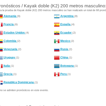
ronósticos / Kayak doble (K2) 200 metros masculino
a la prueba de Kayak doble (K2) 200 metros masculino se han realizado un total de 68 pronó
Alemania
Argentina
(9)
(8)
Francia
España
(6)
(4)
Estados Unidos
Ecuador
(4)
(2)
Colombia
Mexico
(2)
(2)
Venezuela
Rusia
(2)
(2)
Uruguay
China
(1)
(1)
Italia
Botswana
(1)
(1)
Grecia
Peru
(1)
(1)
Republica Dominicana
(1)
no se admiten pronósticos en este evento.