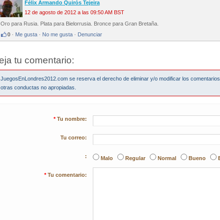
Félix Armando Quirós Tejeira
12 de agosto de 2012 a las 09:50 AM BST
Oro para Rusia. Plata para Bielorrusia. Bronce para Gran Bretaña.
0
·
Me gusta
·
No me gusta
·
Denunciar
eja tu comentario:
JuegosEnLondres2012.com se reserva el derecho de eliminar y/o modificar los comentario
otras conductas no apropiadas.
*
Tu nombre:
Tu correo:
:
Malo
Regular
Normal
Bueno
*
Tu comentario: