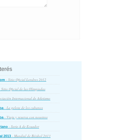
nterés
- Sitio Oficial Londres 2012
com
 Sitio Oficial de las Olimpiadas
ciación Internacional de Atletismo
- La pelota de los cubanos
ba
- Viaja y reserva con nosotros
ba
- Serie A de Ecuador
riano
- Mundial de Béisbol 2013
al 2013