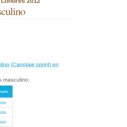
s Londres 2012
culino
ino (Canotaje sprint) en
s masculino:
stadio
orney
orney
orney