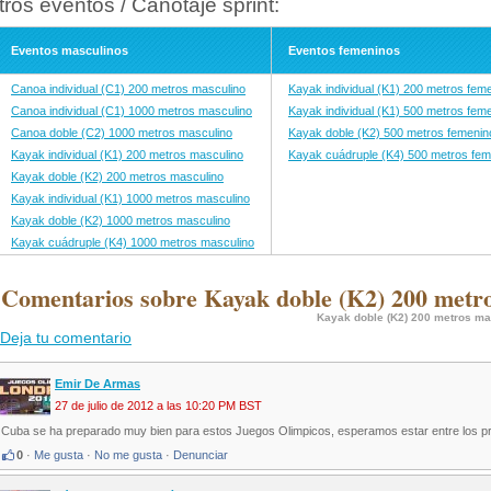
tros eventos / Canotaje sprint:
Eventos masculinos
Eventos femeninos
Canoa individual (C1) 200 metros masculino
Kayak individual (K1) 200 metros fem
Canoa individual (C1) 1000 metros masculino
Kayak individual (K1) 500 metros fem
Canoa doble (C2) 1000 metros masculino
Kayak doble (K2) 500 metros femenin
Kayak individual (K1) 200 metros masculino
Kayak cuádruple (K4) 500 metros fem
Kayak doble (K2) 200 metros masculino
Kayak individual (K1) 1000 metros masculino
Kayak doble (K2) 1000 metros masculino
Kayak cuádruple (K4) 1000 metros masculino
 Comentarios sobre Kayak doble (K2) 200 metro
Kayak doble (K2) 200 metros ma
Deja tu comentario
Emir De Armas
27 de julio de 2012 a las 10:20 PM BST
Cuba se ha preparado muy bien para estos Juegos Olimpicos, esperamos estar entre los pri
0
·
Me gusta
·
No me gusta
·
Denunciar