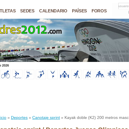
usuario
TLETAS
SEDES
CALENDARIO
PAÍSES
FOROS
e 2026
icio
»
Deportes
»
Canotaje sprint
» Kayak doble (K2) 200 metros masc