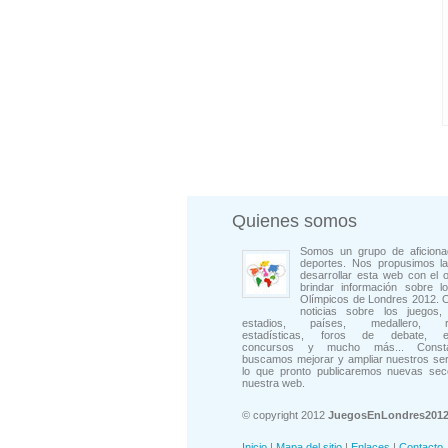
Quienes somos
Somos un grupo de aficiona
deportes. Nos propusimos la
desarrollar esta web con el o
brindar información sobre l
Olímpicos de Londres 2012. 
noticias sobre los juegos, 
estadios, países, medallero, rep
estadísticas, foros de debate, en
concursos y mucho más... Consta
buscamos mejorar y ampliar nuestros ser
lo que pronto publicaremos nuevas sec
nuestra web.
© copyright 2012
JuegosEnLondres201
Inicio
|
Mapa del sitio
|
Enlaces
|
Contacto