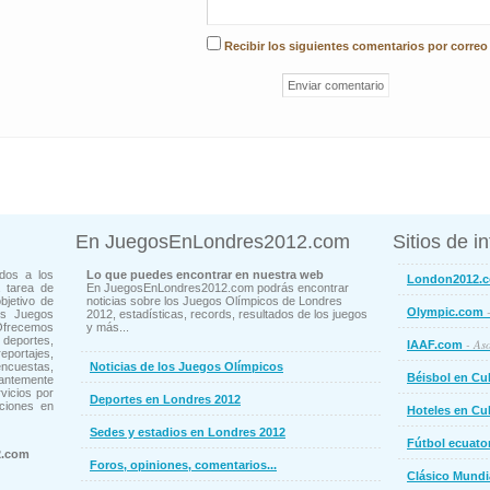
Recibir los siguientes comentarios por correo
En JuegosEnLondres2012.com
Sitios de i
dos a los
Lo que puedes encontrar en nuestra web
London2012.
 tarea de
En JuegosEnLondres2012.com podrás encontrar
bjetivo de
noticias sobre los Juegos Olímpicos de Londres
-
Olympic.com
os Juegos
2012, estadísticas, records, resultados de los juegos
Ofrecemos
y más...
deportes,
- Aso
IAAF.com
ortajes,
cuestas,
Noticias de los Juegos Olímpicos
Béisbol en Cu
ntemente
vicios por
Deportes en Londres 2012
ciones en
Hoteles en Cu
Sedes y estadios en Londres 2012
Fútbol ecuato
2.com
Foros, opiniones, comentarios...
Clásico Mundi