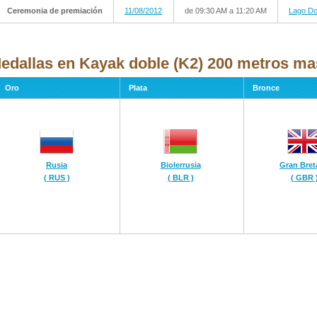
Ceremonia de premiación
11/08/2012
de 09:30 AM a 11:20 AM
Lago D
edallas en Kayak doble (K2) 200 metros mas
Oro
Plata
Bronce
Rusia
Biolerrusia
Gran Bret
( RUS )
( BLR )
( GBR 