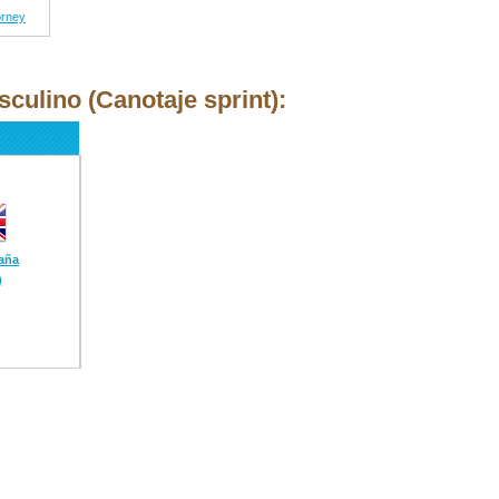
orney
culino (Canotaje sprint):
aña
)