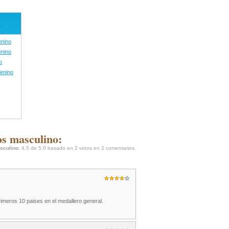
enino
enino
o
enino
s masculino:
sculino
:
4.5
de
5.0
basado en
2
votos en
2
comentarios.
meros 10 paises en el medallero general.