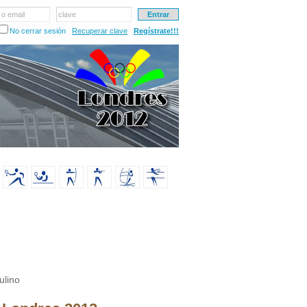
 o email
clave
No cerrar sesión
Recuperar clave
Regístrate!!!
ulino