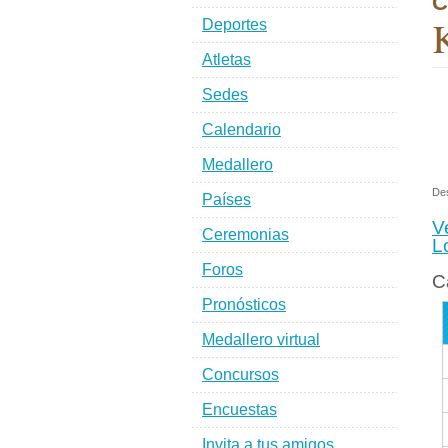
C
K
Deportes
Atletas
Sedes
Calendario
Medallero
De
Países
V
Ceremonias
L
Foros
C
Pronósticos
Medallero virtual
Concursos
Encuestas
Invita a tus amigos