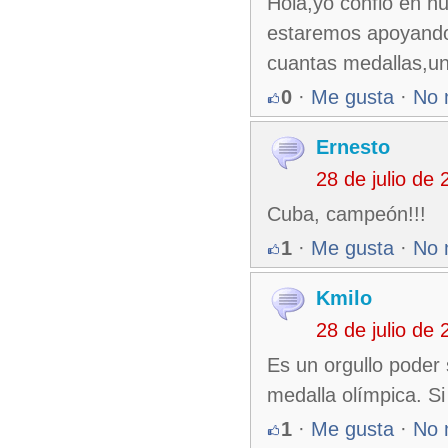
Hola,yo confió en n
estaremos apoyando
cuantas medallas,un
0
·
Me gusta
·
No 
Ernesto
28 de julio de
Cuba, campeón!!!
1
·
Me gusta
·
No 
Kmilo
28 de julio de
Es un orgullo poder
medalla olímpica. S
1
·
Me gusta
·
No 