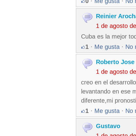
0
·
Me gusta
·
No 
Reinier Aroch
1 de agosto d
Cuba es la mejor to
1
·
Me gusta
·
No 
Roberto Jose
1 de agosto d
creo en el desarroll
levantando en ese m
diferente,mi pronost
1
·
Me gusta
·
No 
Gustavo
1 de agosto d