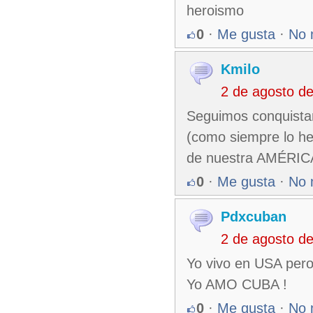
heroismo
0
·
Me gusta
·
No 
Kmilo
2 de agosto d
Seguimos conquistan
(como siempre lo he
de nuestra AMÉRICA
0
·
Me gusta
·
No 
Pdxcuban
2 de agosto d
Yo vivo en USA pero
Yo AMO CUBA !
0
·
Me gusta
·
No 