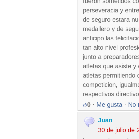
fueron sometidos col
perseveracia y entre
de seguro estara nue
medallero y de segu
anticipo las felicit
tan alto nivel profe
junto a preparadore
atletas que asiste y
atletas permitiendo
competicion, igualme
respectivos directiv
0
·
Me gusta
·
No 
Juan
30 de julio de