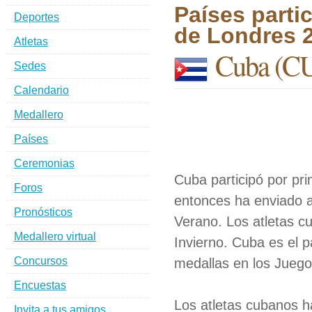
Países parti
Deportes
de Londres 
Atletas
Cuba
(C
Sedes
Calendario
Medallero
Países
Ceremonias
Cuba participó por pr
Foros
entonces ha enviado a
Pronósticos
Verano. Los atletas c
Medallero virtual
Invierno. Cuba es el 
Concursos
medallas en los Juego
Encuestas
Los atletas cubanos h
Invita a tus amigos