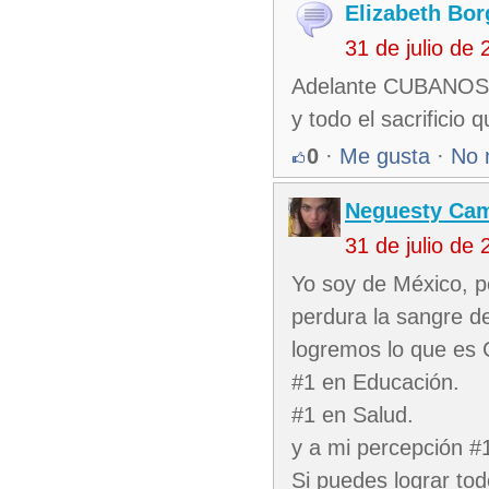
Elizabeth Bor
31 de julio de
Adelante CUBANOS! H
y todo el sacrificio 
0
·
Me gusta
·
No 
Neguesty Ca
31 de julio de
Yo soy de México, pe
perdura la sangre d
logremos lo que es 
#1 en Educación.
#1 en Salud.
y a mi percepción #
Si puedes lograr to