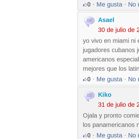
0
·
Me gusta
·
No 
Asael
30 de julio de
yo vivo en miami ni 
jugadores cubanos j
americanos especia
mejores que los lat
0
·
Me gusta
·
No 
Kiko
31 de julio de
Ojala y pronto comie
los panamericanos no
0
·
Me gusta
·
No 