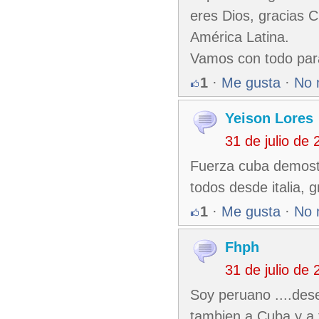
eres Dios, gracias C
América Latina.
Vamos con todo par
1
·
Me gusta
·
No 
Yeison Lores
31 de julio de
Fuerza cuba demost
todos desde italia, g
1
·
Me gusta
·
No 
Fhph
31 de julio de
Soy peruano ....des
tambien a Cuba y a 