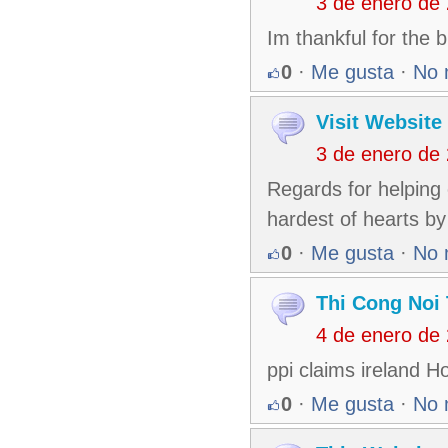
3 de enero de
Im thankful for the 
0
·
Me gusta
·
No 
Visit Website
3 de enero de
Regards for helping 
hardest of hearts by
0
·
Me gusta
·
No 
Thi Cong Noi 
4 de enero de
ppi claims ireland H
0
·
Me gusta
·
No 