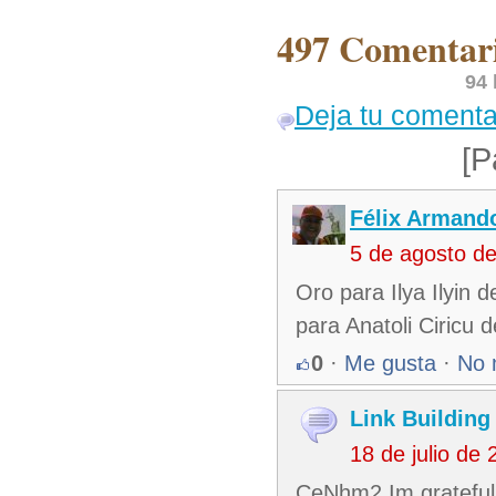
497 Comentari
94 
Deja tu comenta
[P
Félix Armando
5 de agosto d
Oro para Ilya Ilyin 
para Anatoli Ciricu 
0
·
Me gusta
·
No 
Link Building
18 de julio de
CeNhm2 Im grateful f