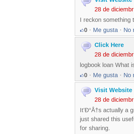
28 de diciemb
I reckon something tr
0
·
Me gusta
·
No 
Click Here
28 de diciemb
logbook loan What is
0
·
Me gusta
·
No 
Visit Website
28 de diciemb
It'Ð°Â†s actually a 
just shared this usef
for sharing.