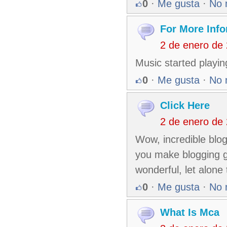
0
·
Me gusta
·
No 
For More Info
2 de enero de
Music started playin
0
·
Me gusta
·
No 
Click Here
2 de enero de
Wow, incredible blo
you make blogging gl
wonderful, let alone 
0
·
Me gusta
·
No 
What Is Mca