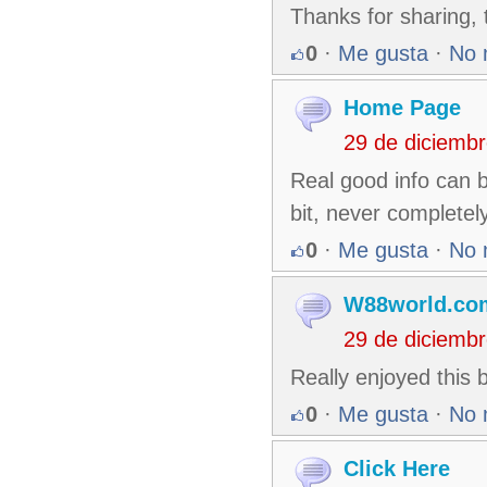
Thanks for sharing, t
0
·
Me gusta
·
No 
Home Page
29 de diciemb
Real good info can b
bit, never completel
0
·
Me gusta
·
No 
W88world.co
29 de diciemb
Really enjoyed this 
0
·
Me gusta
·
No 
Click Here