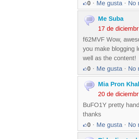
0
·
Me gusta
·
No 
Me Suba
17 de diciemb
f62MVF Wow, awesom
you make blogging lo
well as the content!
0
·
Me gusta
·
No 
Mia Pron Khal
20 de diciemb
BuFO1Y pretty handy 
thanks
0
·
Me gusta
·
No 