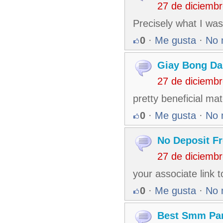
27 de diciemb
Precisely what I was 
0
·
Me gusta
·
No 
Giay Bong Da
27 de diciemb
pretty beneficial mat
0
·
Me gusta
·
No 
No Deposit Fr
27 de diciemb
your associate link 
0
·
Me gusta
·
No 
Best Smm Pa