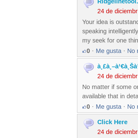
Ridgelinetoo
24 de diciemb
Your idea is outstan
speaking intelligent
my seek for one thin
0
·
Me gusta
·
No 
à¸£à¸–à¹€à¸Šà¹
24 de diciemb
No matter if some on
available that in det
0
·
Me gusta
·
No 
Click Here
24 de diciemb