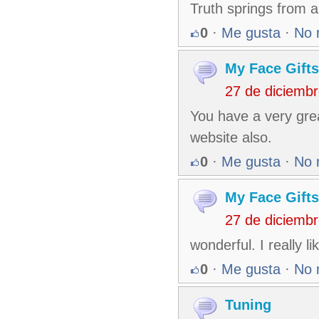
Truth springs from 
0
·
Me gusta
·
No 
My Face Gifts
27 de diciemb
You have a very grea
website also.
0
·
Me gusta
·
No 
My Face Gift
27 de diciemb
wonderful. I really l
0
·
Me gusta
·
No 
Tuning