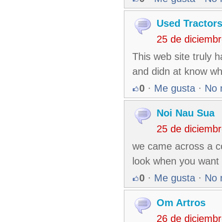
Used Tractors
25 de diciemb
This web site truly h
and didn at know wh
0
·
Me gusta
·
No 
Noi Nau Sua
25 de diciemb
we came across a co
look when you want
0
·
Me gusta
·
No 
Om Artros
26 de diciemb