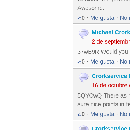
Awesome.
0
·
Me gusta
·
No 
Michael Cror
2 de septiemb
37wB9R Would you of
0
·
Me gusta
·
No 
Crorkservice 
16 de octubre
5QYCwQ There as not
sure nice points in f
0
·
Me gusta
·
No 
Crorkservice 