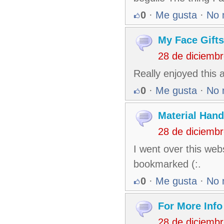
0
·
Me gusta
·
No 
My Face Gift
28 de diciemb
Really enjoyed this 
0
·
Me gusta
·
No 
Material Hand
28 de diciemb
I went over this webs
bookmarked (:.
0
·
Me gusta
·
No 
For More Info
28 de diciemb