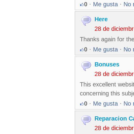
0
·
Me gusta
·
No 
Here
28 de diciemb
Thanks again for the 
0
·
Me gusta
·
No 
Bonuses
28 de diciemb
This excellent websit
concerning this subj
0
·
Me gusta
·
No 
Reparacion C
28 de diciemb