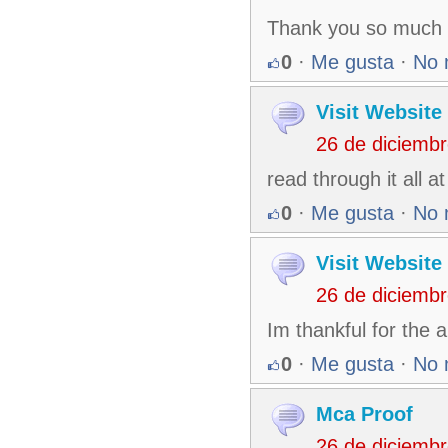
Thank you so much a
0
·
Me gusta
·
No 
Visit Website
26 de diciemb
read through it all 
0
·
Me gusta
·
No 
Visit Website
26 de diciemb
Im thankful for the 
0
·
Me gusta
·
No 
Mca Proof
26 de diciemb