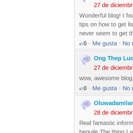
27 de diciemb
Wonderful blog! I f
tips on how to get l
never seem to get t
0
·
Me gusta
·
No 
Ong Thep Luo
27 de diciemb
wow, awesome blog.
0
·
Me gusta
·
No 
Oluwadamila
28 de diciemb
Real fantastic infor
beguile The thing I