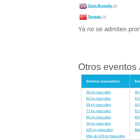
Gran Bretaña
(1)
Turquia
(1)
Ya no se admiten pron
Otros eventos /
Eventos masculinos
Ev
56 kg masculino
48 
62 kg masculino
53 
69 kg masculino
58 
77 kg masculino
63 
85 kg masculino
69 
94 kg masculino
75 
105 kg masculino
Más
Más de 105 kg masculino