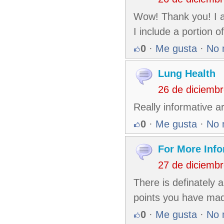
Wow! Thank you! I a
I include a portion 
0
·
Me gusta
·
No 
Lung Health
26 de diciemb
Really informative 
0
·
Me gusta
·
No 
For More Info
27 de diciemb
There is definately a 
points you have ma
0
·
Me gusta
·
No 