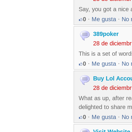
Say, you got a nice
0
·
Me gusta
·
No 
389poker
28 de diciemb
This is a set of wor
0
·
Me gusta
·
No 
Buy Lol Acco
28 de diciemb
What as up, after re
delighted to share 
0
·
Me gusta
·
No 
Visit Website