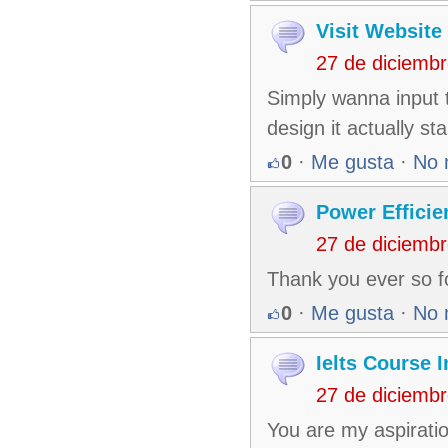
Visit Website
27 de diciemb
Simply wanna input t
design it actually st
0
·
Me gusta
·
No 
Power Efficie
27 de diciemb
Thank you ever so f
0
·
Me gusta
·
No 
Ielts Course 
27 de diciemb
You are my aspirati