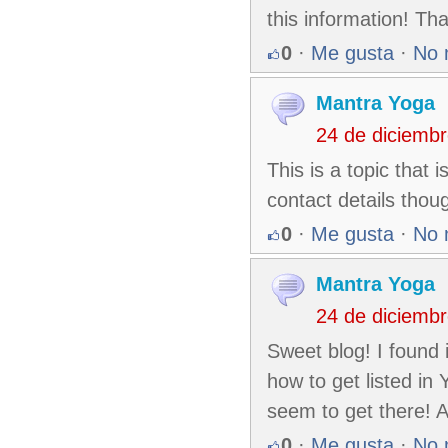
this information! Th
0
·
Me gusta
·
No 
Mantra Yoga
24 de diciemb
This is a topic that
contact details thou
0
·
Me gusta
·
No 
Mantra Yoga
24 de diciemb
Sweet blog! I found
how to get listed in
seem to get there! A
0
·
Me gusta
·
No 