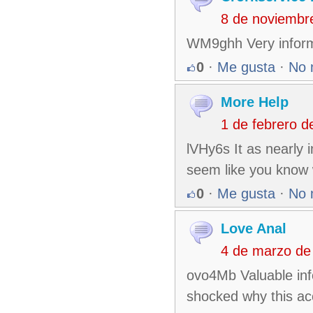
8 de noviembr
WM9ghh Very informat
0
·
Me gusta
·
No 
More Help
1 de febrero 
lVHy6s It as nearly 
seem like you know 
0
·
Me gusta
·
No 
Love Anal
4 de marzo de
ovo4Mb Valuable inf
shocked why this acc