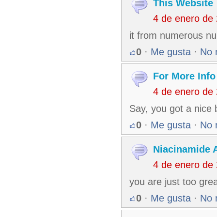
This Website
4 de enero de
it from numerous n
0
·
Me gusta
·
No 
For More Info
4 de enero de
Say, you got a nice 
0
·
Me gusta
·
No 
Niacinamide 
4 de enero de
you are just too grea
0
·
Me gusta
·
No 