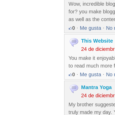
Wow, incredible blo
for? you make bloggi
as well as the conte
0
·
Me gusta
·
No 
This Website
24 de diciemb
You make it enjoyable
to read much more f
0
·
Me gusta
·
No 
Mantra Yoga
24 de diciemb
My brother suggested 
truly made my day. 