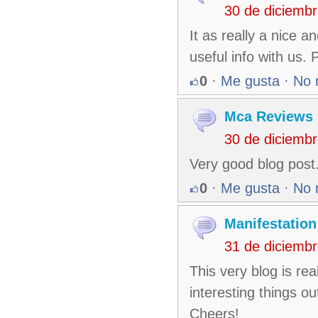
30 de diciemb
It as really a nice a
useful info with us.
0
·
Me gusta
·
No 
Mca Reviews
30 de diciemb
Very good blog post
0
·
Me gusta
·
No 
Manifestatio
31 de diciemb
This very blog is re
interesting things o
Cheers!