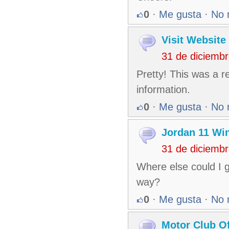
0
·
Me gusta
·
No 
Visit Website
31 de diciemb
Pretty! This was a r
information.
0
·
Me gusta
·
No 
Jordan 11 Win
31 de diciemb
Where else could I ge
way?
0
·
Me gusta
·
No 
Motor Club O