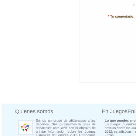
:
*
Tu comentario:
Quienes somos
En JuegosEn
Somos un grupo de aficionados a los
Lo que puedes enco
deportes. Nos propusimos la tarea de
En JuegosEnLondres
desarrollar esta web con el objetivo de
noticias sobre los J
brindar información sobre los Juegos
2012, estadísticas, r
Olímpicos de Londres 2012. Ofrecemos
y más...