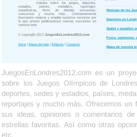
noticias sobre los juegos, deportes,
estadios, países, medallero, reportajes,
estadísticas, foros de debate, encuestas,
Noticias de los Ju
concursos y mucho más... Constantemente
buscamos mejorar y ampliar nuestros servicios por
Deportes en Londr
lo que pronto publicaremos nuevas secciones en
nuestra web.
Sedes y estadios 
© copyright 2012
JuegosEnLondres2012.com
Foros, opiniones, 
Inicio
|
Mapa del sitio
|
Enlaces
|
Contacto
Mapa de nuestra 
JuegosEnLondres2012.com es un proyect
sobre los Juegos Olímpicos de Londres 
deportes, sedes y estadios, países, medall
reportajes y mucho más. Ofrecemos un fo
sus ideas, opiniones o comentarios d
estrellas favoritas. Así como otras opci
etc.