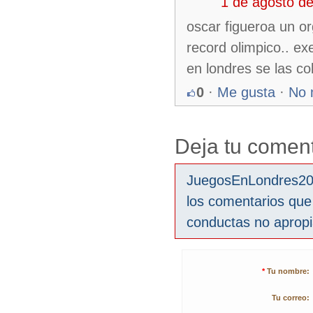
1 de agosto d
oscar figueroa un o
record olimpico.. ex
en londres se las co
0
·
Me gusta
·
No 
Deja tu coment
JuegosEnLondres2012
los comentarios que
conductas no aprop
*
Tu nombre:
Tu correo: