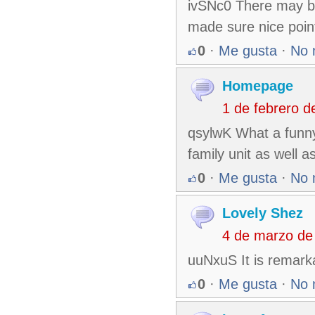
ivSNc0 There may be
made sure nice point
0
·
Me gusta
·
No 
Homepage
1 de febrero 
qsylwK What a funny
family unit as well a
0
·
Me gusta
·
No 
Lovely Shez
4 de marzo de
uuNxuS It is remark
0
·
Me gusta
·
No 