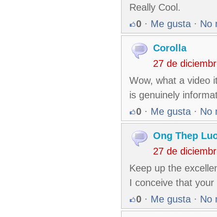
Really Cool.
0
·
Me gusta
·
No 
Corolla
27 de diciemb
Wow, what a video it 
is genuinely informat
0
·
Me gusta
·
No 
Ong Thep Luo
27 de diciemb
Keep up the excellen
I conceive that your s
0
·
Me gusta
·
No 