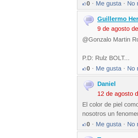
0
·
Me gusta
·
No 
Guillermo He
9 de agosto d
@Gonzalo Martin Rol
P.D: Rulz BOLT...
0
·
Me gusta
·
No 
Daniel
12 de agosto 
El color de piel co
nosotros un fenomen
0
·
Me gusta
·
No 