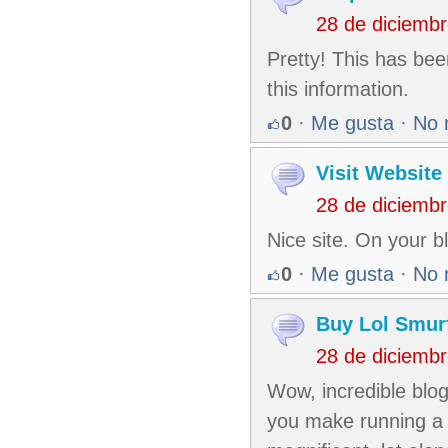
28 de diciemb
Pretty! This has bee
this information.
0
·
Me gusta
·
No 
Visit Website
28 de diciemb
Nice site. On your blo
0
·
Me gusta
·
No 
Buy Lol Smur
28 de diciemb
Wow, incredible blo
you make running a b