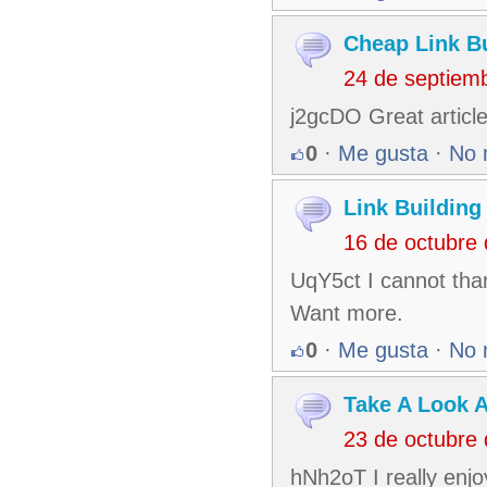
Cheap Link B
24 de septiem
j2gcDO Great article
0
·
Me gusta
·
No 
Link Buildin
16 de octubre
UqY5ct I cannot tha
Want more.
0
·
Me gusta
·
No 
Take A Look At
23 de octubre
hNh2oT I really enjo