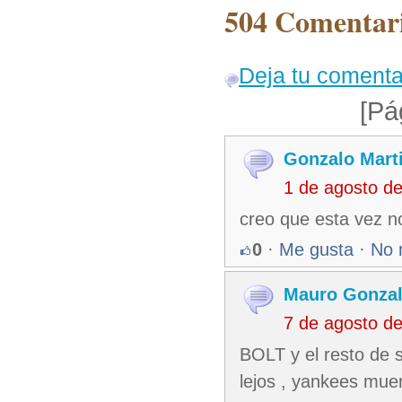
504 Comentari
Deja tu comenta
[Pá
Gonzalo Mart
1 de agosto d
creo que esta vez no
0
·
Me gusta
·
No 
Mauro Gonzal
7 de agosto d
BOLT y el resto de 
lejos , yankees mue