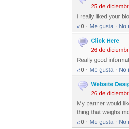
25 de diciemb
I really liked your 
0
·
Me gusta
·
No 
Click Here
26 de diciemb
Really good informati
0
·
Me gusta
·
No 
Website Desi
26 de diciemb
My partner would like
thing that weighs mo
0
·
Me gusta
·
No 