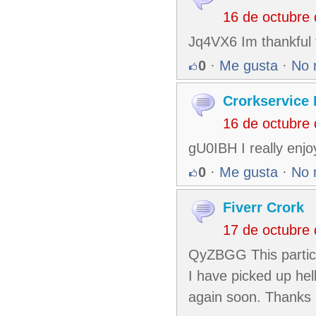
16 de octubre
Jq4VX6 Im thankful f
0
·
Me gusta
·
No 
Crorkservice 
16 de octubre
gU0IBH I really enjo
0
·
Me gusta
·
No 
Fiverr Crork
17 de octubre
QyZBGG This particul
I have picked up hell
again soon. Thanks a