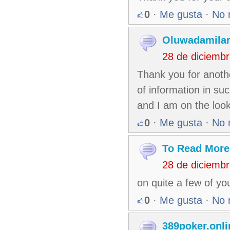
0
·
Me gusta
·
No 
Oluwadamila
28 de diciemb
Thank you for anothe
of information in su
and I am on the look
0
·
Me gusta
·
No 
To Read More
28 de diciemb
on quite a few of yo
0
·
Me gusta
·
No 
389poker.onli