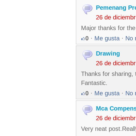
Pemenang Pr
26 de diciemb
Major thanks for the
0
·
Me gusta
·
No 
Drawing
26 de diciemb
Thanks for sharing, t
Fantastic.
0
·
Me gusta
·
No 
Mca Compensa
26 de diciemb
Very neat post.Real