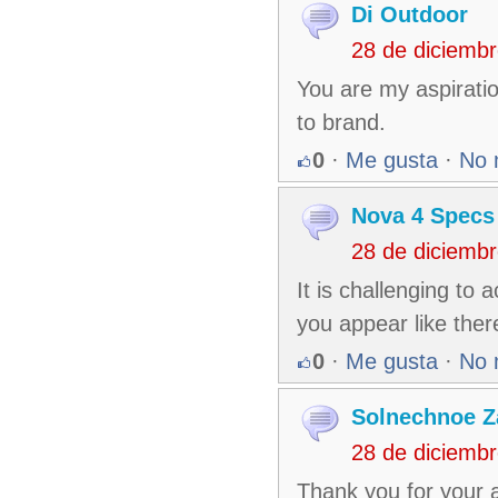
Di Outdoor
28 de diciemb
You are my aspiratio
to brand.
0
·
Me gusta
·
No 
Nova 4 Specs
28 de diciemb
It is challenging to
you appear like ther
0
·
Me gusta
·
No 
Solnechnoe Z
28 de diciemb
Thank you for your a