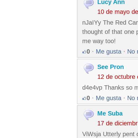
Lucy Ann
10 de mayo de
nJaIYy The Red Car; 
thought of that one p
me way too!
0
·
Me gusta
·
No 
See Pron
12 de octubre
d4e4vp Thanks so mu
0
·
Me gusta
·
No 
Me Suba
17 de diciemb
ViWsja Utterly pent c