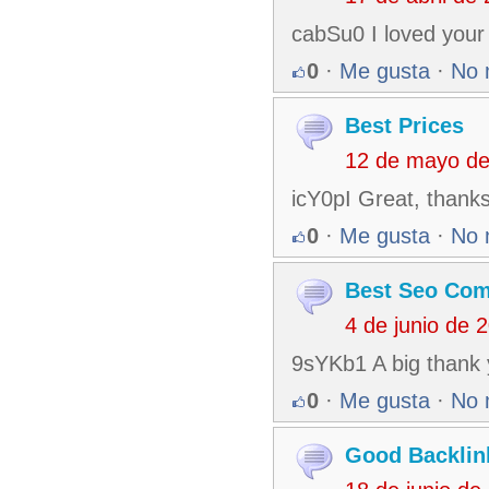
cabSu0 I loved your
0
·
Me gusta
·
No 
Best Prices
12 de mayo de
icY0pI Great, thank
0
·
Me gusta
·
No 
Best Seo Co
4 de junio de 
9sYKb1 A big thank 
0
·
Me gusta
·
No 
Good Backlin