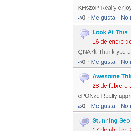
KHszoP Really enjoy
0
·
Me gusta
·
No 
Look At This
16 de enero d
QNA7lt Thank you ev
0
·
Me gusta
·
No 
Awesome Thi
28 de febrero
cPONzc Really appre
0
·
Me gusta
·
No 
Stunning Seo
17 de abril de