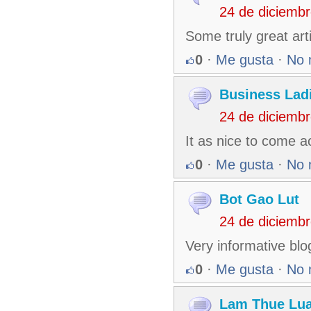
24 de diciemb
Some truly great arti
0
·
Me gusta
·
No 
Business Lad
24 de diciemb
It as nice to come a
0
·
Me gusta
·
No 
Bot Gao Lut
24 de diciemb
Very informative blog
0
·
Me gusta
·
No 
Lam Thue Lua