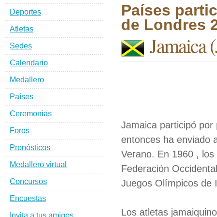
Países parti
Deportes
de Londres 
Atletas
Jamaica
(
Sedes
Calendario
Medallero
Países
Ceremonias
Jamaica participó por
Foros
entonces ha enviado a
Pronósticos
Verano. En 1960 , los
Medallero virtual
Federación Occidental
Concursos
Juegos Olímpicos de 
Encuestas
Los atletas jamaiquin
Invita a tus amigos