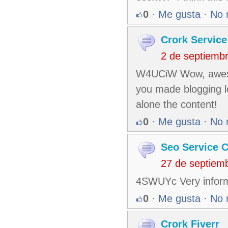
0
·
Me gusta
·
No 
Crork Service
2 de septiemb
W4UCiW Wow, awesom
you made blogging lo
alone the content!
0
·
Me gusta
·
No 
Seo Service C
27 de septiem
4SWUYc Very informat
0
·
Me gusta
·
No 
Crork Fiverr