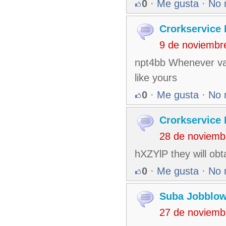
0
·
Me gusta
·
No 
Crorkservice 
9 de noviembr
npt4bb Whenever vac
like yours
0
·
Me gusta
·
No 
Crorkservice 
28 de noviemb
hXZYlP they will obta
0
·
Me gusta
·
No 
Suba Jobblo
27 de noviemb