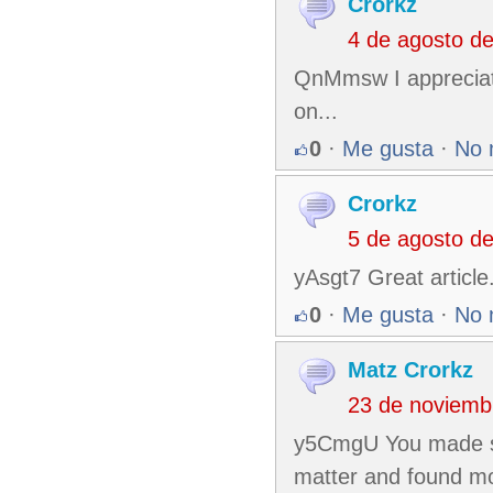
Crorkz
4 de agosto d
QnMmsw I appreciate 
on...
0
·
Me gusta
·
No 
Crorkz
5 de agosto d
yAsgt7 Great article
0
·
Me gusta
·
No 
Matz Crorkz
23 de noviemb
y5CmgU You made som
matter and found mos