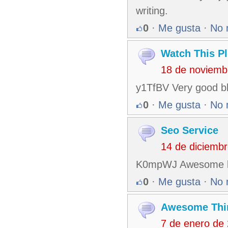
writing.
0
·
Me gusta
·
No 
Watch This Pl
18 de noviemb
y1TfBV Very good bl
0
·
Me gusta
·
No 
Seo Service
14 de diciemb
K0mpWJ Awesome blo
0
·
Me gusta
·
No 
Awesome Thi
7 de enero de