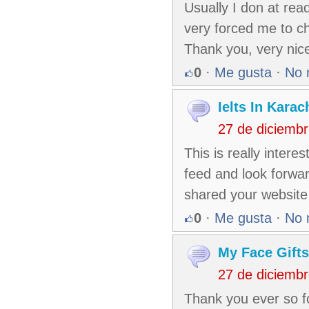
Usually I don at read
very forced me to c
Thank you, very nice
0
·
Me gusta
·
No 
Ielts In Karac
27 de diciemb
This is really intere
feed and look forwar
shared your website
0
·
Me gusta
·
No 
My Face Gifts
27 de diciemb
Thank you ever so fo