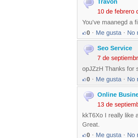
Travon
10 de febrero
You've maanegd a fir
0
·
Me gusta
·
No 
Seo Service
7 de septiemb
opJZzH Thanks for sh
0
·
Me gusta
·
No 
Online Busin
13 de septiem
kkT6Xo I really like 
Great.
0
·
Me gusta
·
No 