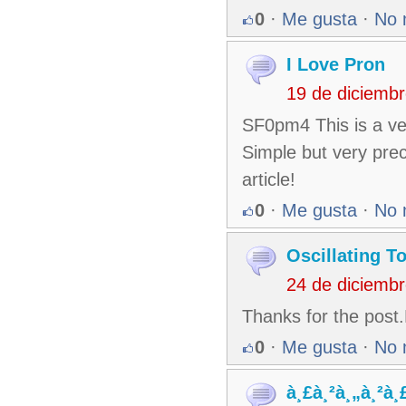
0
·
Me gusta
·
No 
I Love Pron
19 de diciemb
SF0pm4 This is a ver
Simple but very prec
article!
0
·
Me gusta
·
No 
Oscillating T
24 de diciemb
Thanks for the post.
0
·
Me gusta
·
No 
à¸£à¸²à¸„à¸²à¸