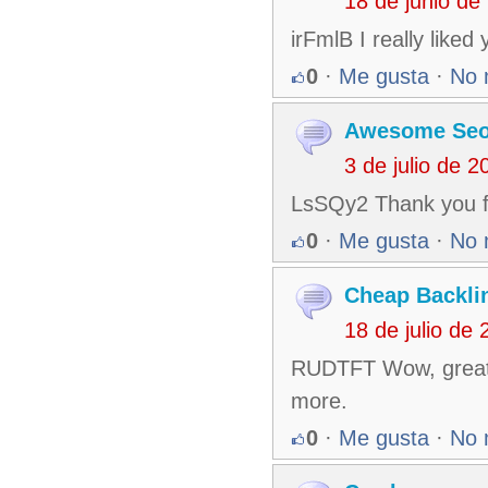
18 de junio de
irFmlB I really liked
0
·
Me gusta
·
No 
Awesome Se
3 de julio de 
LsSQy2 Thank you for
0
·
Me gusta
·
No 
Cheap Backli
18 de julio de
RUDTFT Wow, great b
more.
0
·
Me gusta
·
No 