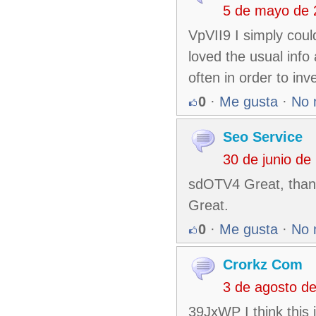
5 de mayo de 
VpVII9 I simply coul
loved the usual info
often in order to in
0
·
Me gusta
·
No 
Seo Service
30 de junio d
sdOTV4 Great, thanks
Great.
0
·
Me gusta
·
No 
Crorkz Com
3 de agosto d
39JxWP I think this 