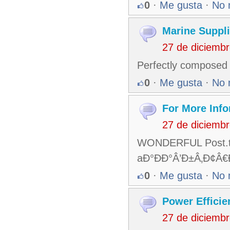
0
·
Me gusta
·
No 
Marine Suppl
27 de diciemb
Perfectly composed c
0
·
Me gusta
·
No 
For More Info
27 de diciemb
WONDERFUL Post.tha
aÐ°ÐÐ°Â’Ð±Â‚Ð¢Â
0
·
Me gusta
·
No 
Power Efficie
27 de diciemb