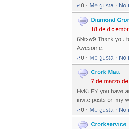
0
·
Me gusta
·
No 
Diamond Cror
18 de diciemb
6Ntxw9 Thank you fo
Awesome.
0
·
Me gusta
·
No 
Crork Matt
7 de marzo de
HvKuEY you have an 
invite posts on my 
0
·
Me gusta
·
No 
Crorkservice