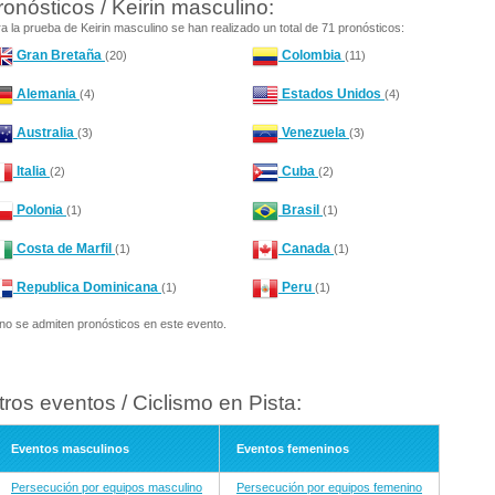
ronósticos / Keirin masculino:
a la prueba de Keirin masculino se han realizado un total de 71 pronósticos:
Gran Bretaña
Colombia
(20)
(11)
Alemania
Estados Unidos
(4)
(4)
Australia
Venezuela
(3)
(3)
Italia
Cuba
(2)
(2)
Polonia
Brasil
(1)
(1)
Costa de Marfil
Canada
(1)
(1)
Republica Dominicana
Peru
(1)
(1)
no se admiten pronósticos en este evento.
tros eventos / Ciclismo en Pista:
Eventos masculinos
Eventos femeninos
Persecución por equipos masculino
Persecución por equipos femenino