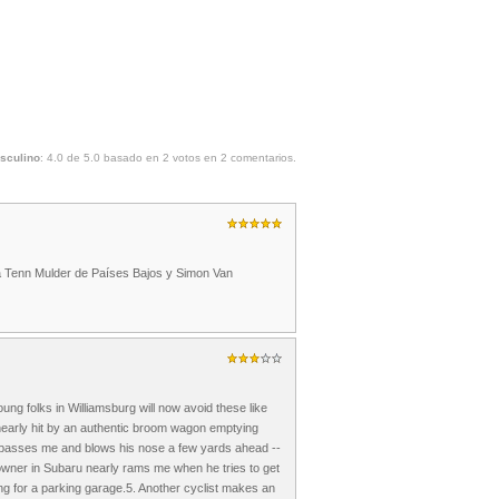
sculino
:
4.0
de
5.0
basado en
2
votos en
2
comentarios.
a Tenn Mulder de Países Bajos y Simon Van
ng folks in Williamsburg will now avoid these like
m nearly hit by an authentic broom wagon emptying
ay passes me and blows his nose a few yards ahead --
-towner in Subaru nearly rams me when he tries to get
ng for a parking garage.5. Another cyclist makes an