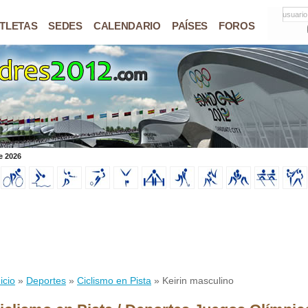
usuario
TLETAS
SEDES
CALENDARIO
PAÍSES
FOROS
e 2026
icio
»
Deportes
»
Ciclismo en Pista
» Keirin masculino