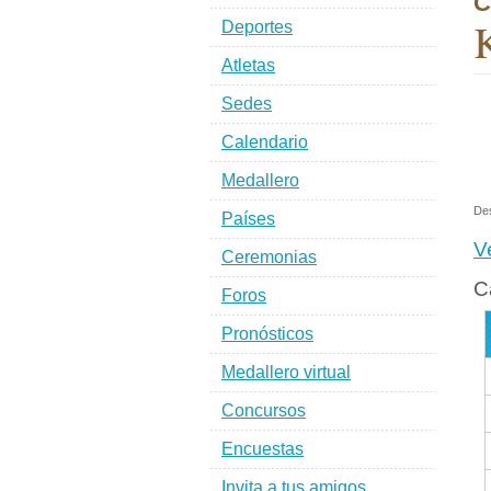
C
K
Deportes
Atletas
Sedes
Calendario
Medallero
De
Países
V
Ceremonias
C
Foros
Pronósticos
Medallero virtual
Concursos
Encuestas
Invita a tus amigos