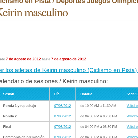
iclismo en Pista / Deportes Juegos Olímpi
eirin masculino
7 de agosto de 2012
7 de agosto de 2012
sde
hasta
er los atletas de Keirin masculino (Ciclismo en Pist
alendario de sesiones / Keirin masculino:
Sesión
Día
Horario
Sede/E
Ronda 1 y repechaje
07/08/2012
de 10:00 AM a 11:30 AM
Velódr
Ronda 2
07/08/2012
de 04:00 PM a 06:30 PM
Velódr
Final
07/08/2012
de 04:00 PM a 06:30 PM
Velódr
Ceremonia de premiación
07/08/2012
de 04:00 PM a 06:30 PM
Velódr