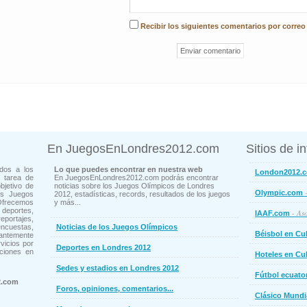
Recibir los siguientes comentarios por correo
En JuegosEnLondres2012.com
Sitios de i
dos a los
Lo que puedes encontrar en nuestra web
London2012.
 tarea de
En JuegosEnLondres2012.com podrás encontrar
bjetivo de
noticias sobre los Juegos Olímpicos de Londres
-
Olympic.com
os Juegos
2012, estadísticas, records, resultados de los juegos
Ofrecemos
y más...
deportes,
- Aso
IAAF.com
ortajes,
cuestas,
Noticias de los Juegos Olímpicos
Béisbol en Cu
ntemente
vicios por
Deportes en Londres 2012
ciones en
Hoteles en Cu
Sedes y estadios en Londres 2012
Fútbol ecuato
2.com
Foros, opiniones, comentarios...
Clásico Mundi