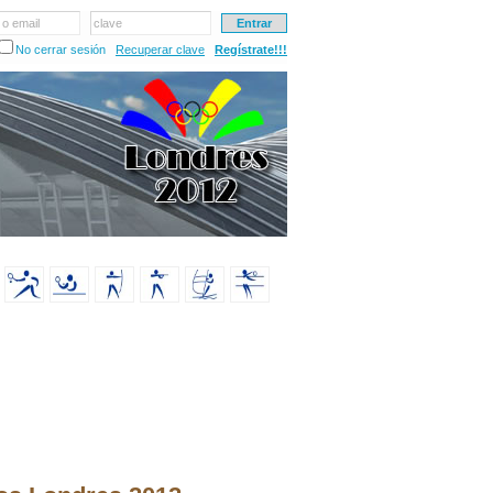
 o email
clave
No cerrar sesión
Recuperar clave
Regístrate!!!