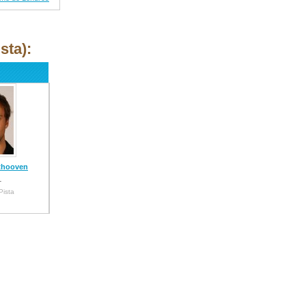
sta):
thooven
L
Pista