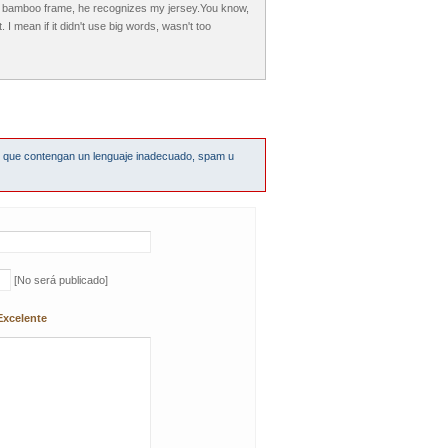
his bamboo frame, he recognizes my jersey.You know,
I mean if it didn't use big words, wasn't too
s que contengan un lenguaje inadecuado, spam u
[No será publicado]
Excelente