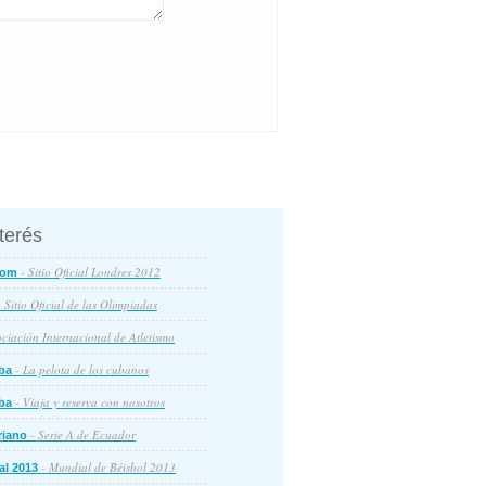
nterés
- Sitio Oficial Londres 2012
com
 Sitio Oficial de las Olimpiadas
ciación Internacional de Atletismo
- La pelota de los cubanos
ba
- Viaja y reserva con nosotros
ba
- Serie A de Ecuador
riano
- Mundial de Béisbol 2013
al 2013