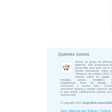
Quienes somos
Somos un grupo de aficiona
deportes. Nos propusimos la
desarrollar esta web con el o
brindar información sobre l
Olímpicos de Londres 2012. 
noticias sobre los juegos, 
estadios, países, medallero, rep
estadísticas, foros de debate, en
concursos y mucho más... Consta
buscamos mejorar y ampliar nuestros ser
lo que pronto publicaremos nuevas sec
nuestra web.
© copyright 2012
JuegosEnLondres201
Inicio
|
Mapa del sitio
|
Enlaces
|
Contacto