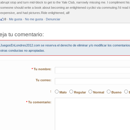
abrupt stop and turn mid-block to get to the Yale Club, narrowly missing me. I compliment 
someone should write a book about becoming an enlightened cyclist via commuting.I'd read it. 
expensive, and had pictures.Ride enlightened, all!
0
·
Me gusta
·
No me gusta
·
Denunciar
eja tu comentario:
JuegosEnLondres2012.com se reserva el derecho de eliminar y/o modificar los comentario
otras conductas no apropiadas.
*
Tu nombre:
Tu correo:
:
Malo
Regular
Normal
Bueno
*
Tu comentario: