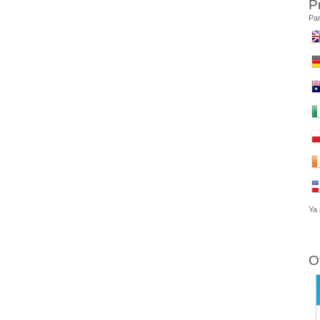
P
Par
Ya 
O