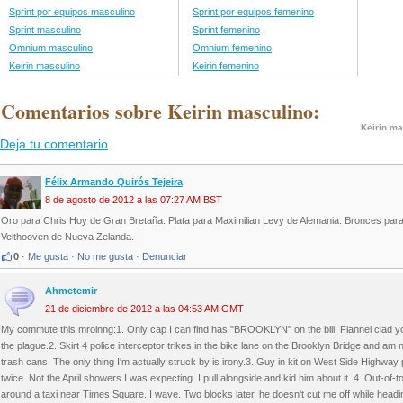
Sprint por equipos masculino
Sprint por equipos femenino
Sprint masculino
Sprint femenino
Omnium masculino
Omnium femenino
Keirin masculino
Keirin femenino
 Comentarios sobre Keirin masculino:
Keirin ma
Deja tu comentario
Félix Armando Quirós Tejeira
8 de agosto de 2012 a las 07:27 AM BST
Oro para Chris Hoy de Gran Bretaña. Plata para Maximilian Levy de Alemania. Bronces par
Velthooven de Nueva Zelanda.
0
·
Me gusta
·
No me gusta
·
Denunciar
Ahmetemir
21 de diciembre de 2012 a las 04:53 AM GMT
My commute this mroinng:1. Only cap I can find has "BROOKLYN" on the bill. Flannel clad you
the plague.2. Skirt 4 police interceptor trikes in the bike lane on the Brooklyn Bridge and a
trash cans. The only thing I'm actually struck by is irony.3. Guy in kit on West Side Highw
twice. Not the April showers I was expecting. I pull alongside and kid him about it. 4. Out-of
around a taxi near Times Square. I wave. Two blocks later, he doesn't cut me off while headi