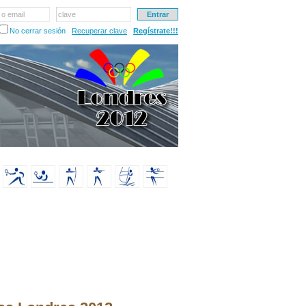
 o email
clave
No cerrar sesión
Recuperar clave
Regístrate!!!