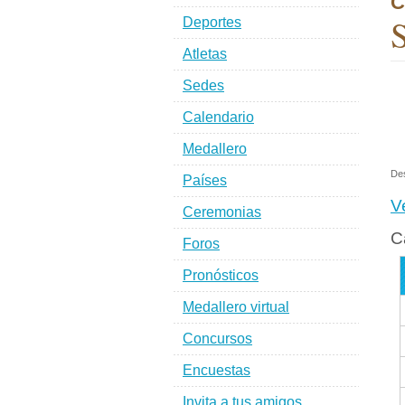
C
S
Deportes
Atletas
Sedes
Calendario
Medallero
De
Países
V
Ceremonias
C
Foros
Pronósticos
Medallero virtual
Concursos
Encuestas
Invita a tus amigos