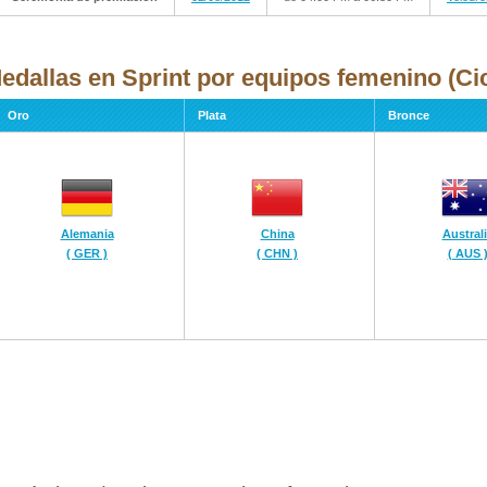
edallas en Sprint por equipos femenino (Cic
Oro
Plata
Bronce
Alemania
China
Austral
( GER )
( CHN )
( AUS 