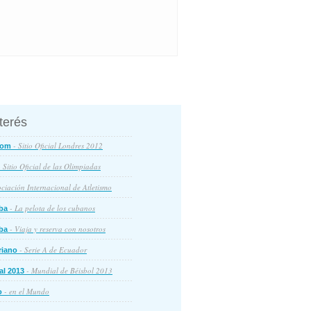
nterés
- Sitio Oficial Londres 2012
com
 Sitio Oficial de las Olimpiadas
ciación Internacional de Atletismo
- La pelota de los cubanos
ba
- Viaja y reserva con nosotros
ba
- Serie A de Ecuador
riano
- Mundial de Béisbol 2013
al 2013
- en el Mundo
o