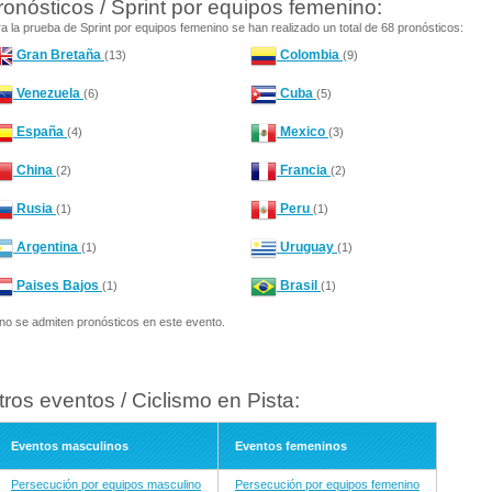
ronósticos / Sprint por equipos femenino:
a la prueba de Sprint por equipos femenino se han realizado un total de 68 pronósticos:
Gran Bretaña
Colombia
(13)
(9)
Venezuela
Cuba
(6)
(5)
España
Mexico
(4)
(3)
China
Francia
(2)
(2)
Rusia
Peru
(1)
(1)
Argentina
Uruguay
(1)
(1)
Paises Bajos
Brasil
(1)
(1)
no se admiten pronósticos en este evento.
tros eventos / Ciclismo en Pista:
Eventos masculinos
Eventos femeninos
Persecución por equipos masculino
Persecución por equipos femenino