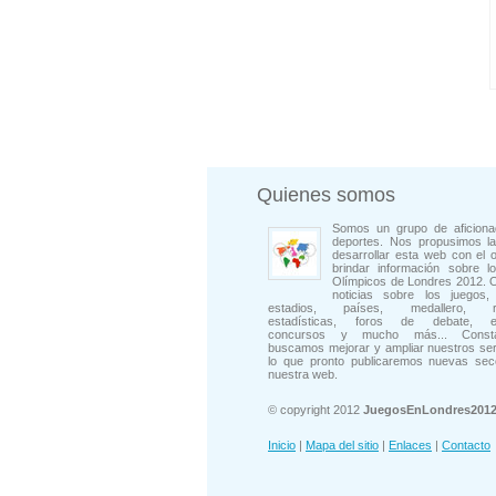
Quienes somos
Somos un grupo de aficiona
deportes. Nos propusimos la
desarrollar esta web con el o
brindar información sobre l
Olímpicos de Londres 2012. 
noticias sobre los juegos, 
estadios, países, medallero, rep
estadísticas, foros de debate, en
concursos y mucho más... Consta
buscamos mejorar y ampliar nuestros ser
lo que pronto publicaremos nuevas sec
nuestra web.
© copyright 2012
JuegosEnLondres201
Inicio
|
Mapa del sitio
|
Enlaces
|
Contacto