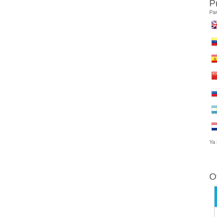
P
Par
Ya 
O