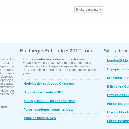
En JuegosEnLondres2012.com
Sitios de i
dos a los
Lo que puedes encontrar en nuestra web
London2012.
 tarea de
En JuegosEnLondres2012.com podrás encontrar
bjetivo de
noticias sobre los Juegos Olímpicos de Londres
-
Olympic.com
os Juegos
2012, estadísticas, records, resultados de los juegos
Ofrecemos
y más...
deportes,
- Aso
IAAF.com
ortajes,
cuestas,
Noticias de los Juegos Olímpicos
Béisbol en Cu
ntemente
vicios por
Deportes en Londres 2012
ciones en
Hoteles en Cu
Sedes y estadios en Londres 2012
Fútbol ecuato
2.com
Foros, opiniones, comentarios...
Clásico Mundi
Mapa de nuestra web
Fútbol Perdid