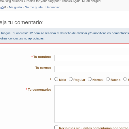
tsGxBg Muchos Gracias for your blog post.Thanks Again. Much obliged.
0
·
Me gusta
·
No me gusta
·
Denunciar
eja tu comentario:
JuegosEnLondres2012.com se reserva el derecho de eliminar y/o modificar los comentario
otras conductas no apropiadas.
*
Tu nombre:
Tu correo:
:
Malo
Regular
Normal
Bueno
*
Tu comentario:
Recibir los siguientes comentarios por correo