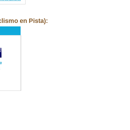
lismo en Pista):
ia
)