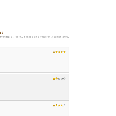
o:
femenino
:
3.7
de
5.0
basado en
3
votos en
3
comentarios.