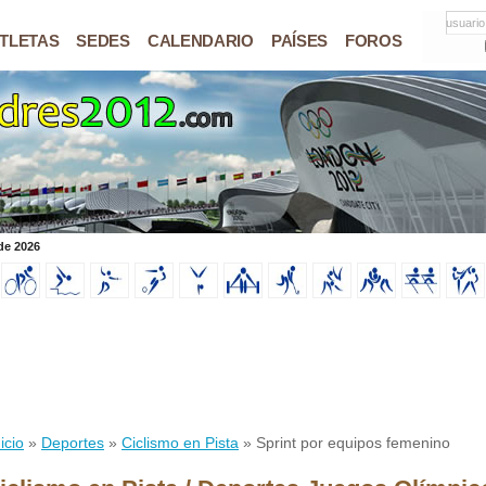
usuario
TLETAS
SEDES
CALENDARIO
PAÍSES
FOROS
de 2026
icio
»
Deportes
»
Ciclismo en Pista
» Sprint por equipos femenino