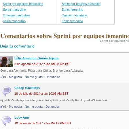
Sprint por equipos masculino
Sprint por equipos femenino
Sprint masculino
Sprint femenino
Omnium masculino
Omnium femenino
Keirin masculino
Keirin femenino
 Comentarios sobre Sprint por equipos femenin
Sprint por equipos 
Deja tu comentario
Félix Armando Quirós Tejeira
3 de agosto de 2012 a las 08:28 AM BST
Oro para Alemania. Plata para China. Bronce para Australia.
0
·
Me gusta
·
No me gusta
·
Denunciar
Cheap Backlinks
18 de julio de 2014 a las 10:06 AM BST
ojgFbh Really appreciate you sharing this post.Really thank you! Will read on...
0
·
Me gusta
·
No me gusta
·
Denunciar
Lucy Ann
10 de mayo de 2017 a las 04:15 PM BST