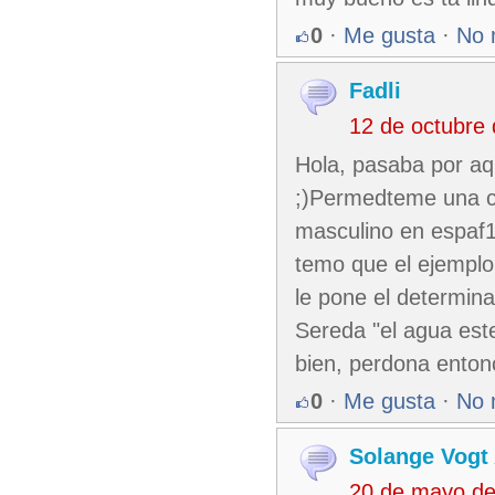
0
·
Me gusta
·
No 
Fadli
12 de octubre
Hola, pasaba por aq
;)Permedteme una c
masculino en espaf
temo que el ejemplo
le pone el determina
Sereda "el agua este
bien, perdona enton
0
·
Me gusta
·
No 
Solange Vogt 
20 de mayo de