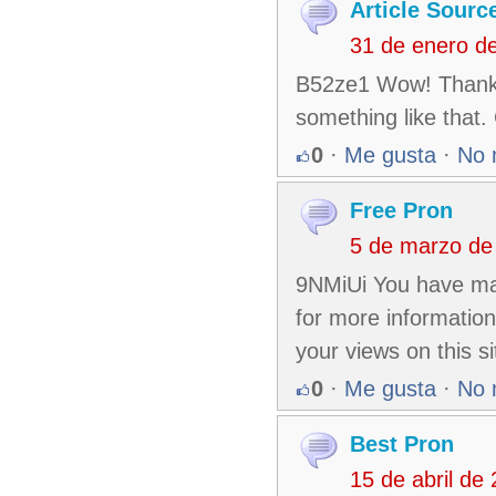
Article Sourc
31 de enero d
B52ze1 Wow! Thank y
something like that.
0
·
Me gusta
·
No 
Free Pron
5 de marzo de
9NMiUi You have mad
for more information
your views on this si
0
·
Me gusta
·
No 
Best Pron
15 de abril de