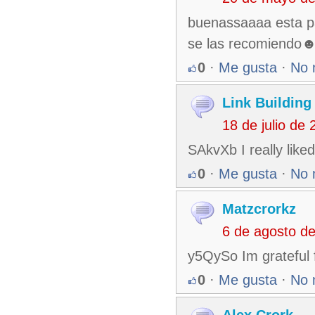
buenassaaaa esta p
se las recomiendo
0
·
Me gusta
·
No 
Link Building
18 de julio de
SAkvXb I really like
0
·
Me gusta
·
No 
Matzcrorkz
6 de agosto d
y5QySo Im grateful f
0
·
Me gusta
·
No 
Alex Crork