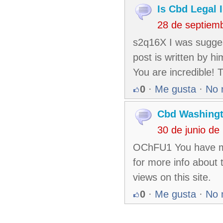
Is Cbd Legal 
28 de septiem
s2q16X I was sugges
post is written by 
You are incredible! 
0
·
Me gusta
·
No 
Cbd Washing
30 de junio d
OChFU1 You have ma
for more info about 
views on this site.
0
·
Me gusta
·
No 