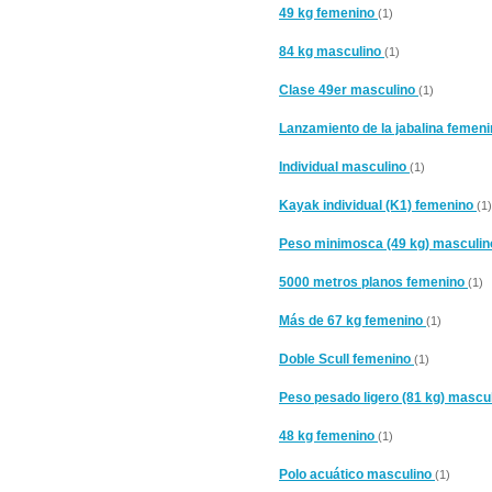
49 kg femenino
(1)
84 kg masculino
(1)
Clase 49er masculino
(1)
Lanzamiento de la jabalina femen
Individual masculino
(1)
Kayak individual (K1) femenino
(1)
Peso minimosca (49 kg) masculi
5000 metros planos femenino
(1)
Más de 67 kg femenino
(1)
Doble Scull femenino
(1)
Peso pesado ligero (81 kg) mascu
48 kg femenino
(1)
Polo acuático masculino
(1)