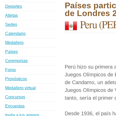
Países parti
Deportes
de Londres 
Atletas
Peru
(PE
Sedes
Calendario
Medallero
Países
Ceremonias
Perú hizo su primera a
Foros
Juegos Olímpicos de B
Pronósticos
de Candamo, un atleta
Medallero virtual
Juegos Olímpicos de V
Concursos
tanto, sería el primer
Encuestas
Desde 1936, el país h
Invita a tus amigos