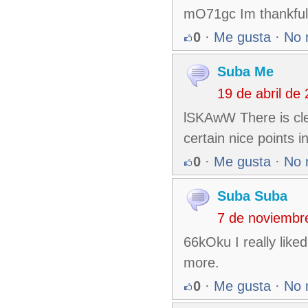
mO71gc Im thankful f
0
·
Me gusta
·
No 
Suba Me
19 de abril de
lSKAwW There is cle
certain nice points i
0
·
Me gusta
·
No 
Suba Suba
7 de noviembr
66kOku I really like
more.
0
·
Me gusta
·
No 