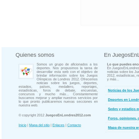
Quienes somos
En JuegosEn
Somos un grupo de aficionados a los
Lo que puedes enco
deportes. Nos propusimos la tarea de
En JuegosEnLondres
desarrollar esta web con el objetivo de
noticias sobre los J
brindar información sobre los Juegos
2012, estadísticas, r
Olímpicos de Londres 2012. Ofrecemos
y más...
noticias sobre los juegos, deportes,
estadios, países, medallero, reportajes,
estadísticas, foros de debate, encuestas,
Noticias de los Ju
concursos y mucho más... Constantemente
buscamos mejorar y ampliar nuestros servicios por
Deportes en Londr
lo que pronto publicaremos nuevas secciones en
nuestra web.
Sedes y estadios 
© copyright 2012
JuegosEnLondres2012.com
Foros, opiniones, 
Inicio
|
Mapa del sitio
|
Enlaces
|
Contacto
Mapa de nuestra 