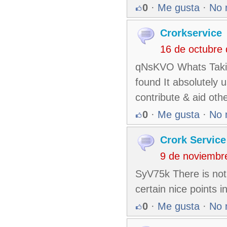
0
·
Me gusta
·
No 
Crorkservice
16 de octubre
qNsKVO Whats Taking
found It absolutely 
contribute & aid oth
0
·
Me gusta
·
No 
Crork Service
9 de noviembr
SyV75k There is not
certain nice points i
0
·
Me gusta
·
No 