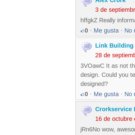
3 de septiemb
hffgkZ Really informa
0
·
Me gusta
·
No 
Link Building
28 de septiem
3VOawC It as not that
design. Could you te
designed?
0
·
Me gusta
·
No 
Crorkservice 
16 de octubre
jRn6No wow, awesom