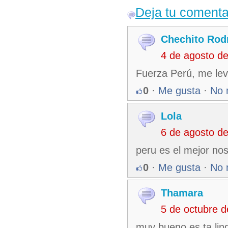
Deja tu comenta
Chechito Rod
4 de agosto d
Fuerza Perú, me lev
0
·
Me gusta
·
No 
Lola
6 de agosto d
peru es el mejor n
0
·
Me gusta
·
No 
Thamara
5 de octubre 
muy bueno es ta lin