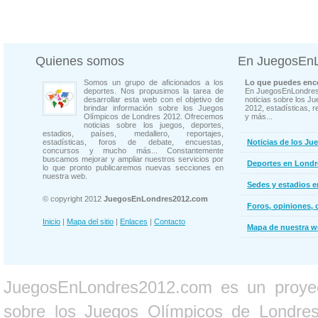
Quienes somos
En JuegosEn
Somos un grupo de aficionados a los
Lo que puedes enco
deportes. Nos propusimos la tarea de
En JuegosEnLondres
desarrollar esta web con el objetivo de
noticias sobre los J
brindar información sobre los Juegos
2012, estadísticas, r
Olímpicos de Londres 2012. Ofrecemos
y más...
noticias sobre los juegos, deportes,
estadios, países, medallero, reportajes,
estadísticas, foros de debate, encuestas,
Noticias de los Ju
concursos y mucho más... Constantemente
buscamos mejorar y ampliar nuestros servicios por
Deportes en Londr
lo que pronto publicaremos nuevas secciones en
nuestra web.
Sedes y estadios 
© copyright 2012
JuegosEnLondres2012.com
Foros, opiniones, 
Inicio
|
Mapa del sitio
|
Enlaces
|
Contacto
Mapa de nuestra 
JuegosEnLondres2012.com es un proyect
sobre los Juegos Olímpicos de Londres 