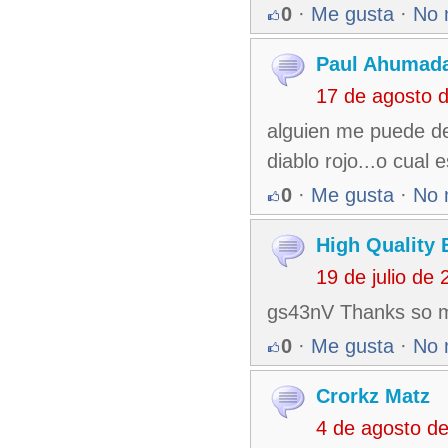
0
·
Me gusta
·
No 
Paul Ahumad
17 de agosto 
alguien me puede dec
diablo rojo...o cual 
0
·
Me gusta
·
No 
High Quality 
19 de julio de
gs43nV Thanks so mu
0
·
Me gusta
·
No 
Crorkz Matz
4 de agosto d