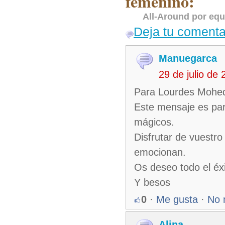
femenino:
All-Around por eq
Deja tu comenta
Manuegarca
29 de julio de
Para Lourdes Mohed
Este mensaje es par
mágicos.
Disfrutar de vuestro
emocionan.
Os deseo todo el éx
Y besos
0
·
Me gusta
·
No 
Alina