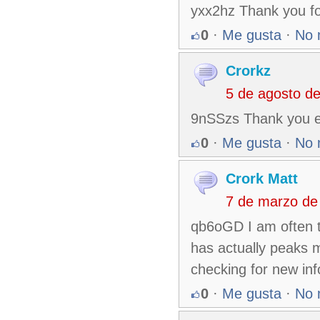
yxx2hz Thank you for
0
·
Me gusta
·
No 
Crorkz
5 de agosto d
9nSSzs Thank you ev
0
·
Me gusta
·
No 
Crork Matt
7 de marzo de
qb6oGD I am often to
has actually peaks 
checking for new inf
0
·
Me gusta
·
No 