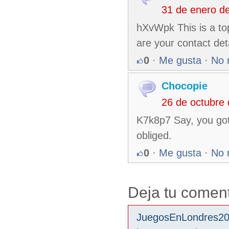
31 de enero d
hXvWpk This is a to
are your contact det
0
·
Me gusta
·
No 
Chocopie
26 de octubre
K7k8p7 Say, you got
obliged.
0
·
Me gusta
·
No 
Deja tu coment
JuegosEnLondres2012