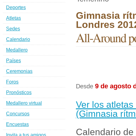
Deportes
Gimnasia rít
Atletas
Londres 201
Sedes
All-Around p
Calendario
Medallero
Países
Ceremonias
Foros
9 de agosto 
Desde
Pronósticos
Ver los atleta
Medallero virtual
(Gimnasia rít
Concursos
Encuestas
Calendario de 
Invita a tus amigos