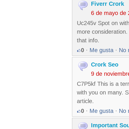
Fiverr Crork
6 de mayo de 
Uc245v Spot on with 
more consideration. I
that info.
0
·
Me gusta
·
No 
Crork Seo
9 de noviembr
C7P5kf This is a ter
with you on many. So
article.
0
·
Me gusta
·
No 
Important So