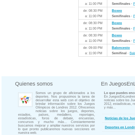
a: 11:00 PM
Semifinales
-
P
de: 08:30 PM
Boxeo
a: 11:00 PM
Semifinales
-
P
de: 08:30 PM
Boxeo
a: 11:00 PM
Semifinales
-
P
de: 08:30 PM
Boxeo
a: 11:00 PM
Semifinales
-
P
de: 09:00 PM
Baloncesto
a: 11:00 PM
Semifinal
-
Bal
Quienes somos
En JuegosEn
Somos un grupo de aficionados a los
Lo que puedes enco
deportes. Nos propusimos la tarea de
En JuegosEnLondres
desarrollar esta web con el objetivo de
noticias sobre los J
brindar información sobre los Juegos
2012, estadísticas, r
Olímpicos de Londres 2012. Ofrecemos
y más...
noticias sobre los juegos, deportes,
estadios, países, medallero, reportajes,
estadísticas, foros de debate, encuestas,
Noticias de los Ju
concursos y mucho más... Constantemente
buscamos mejorar y ampliar nuestros servicios por
Deportes en Londr
lo que pronto publicaremos nuevas secciones en
nuestra web.