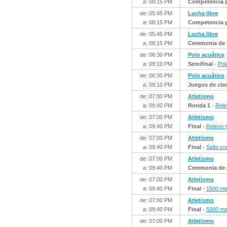
a: 08:15 PM
Competencia p
de: 05:45 PM
Lucha libre
a: 08:15 PM
Competencia p
de: 05:45 PM
Lucha libre
a: 08:15 PM
Ceremonia de 
de: 06:30 PM
Polo acuático
a: 09:10 PM
Semifinal
-
Pol
de: 06:30 PM
Polo acuático
a: 09:10 PM
Juegos de clasi
de: 07:00 PM
Atletismo
a: 09:40 PM
Ronda 1
-
Rele
de: 07:00 PM
Atletismo
a: 09:40 PM
Final
-
Relevo 
de: 07:00 PM
Atletismo
a: 09:40 PM
Final
-
Salto co
de: 07:00 PM
Atletismo
a: 09:40 PM
Ceremonia de 
de: 07:00 PM
Atletismo
a: 09:40 PM
Final
-
1500 me
de: 07:00 PM
Atletismo
a: 09:40 PM
Final
-
5000 me
de: 07:00 PM
Atletismo