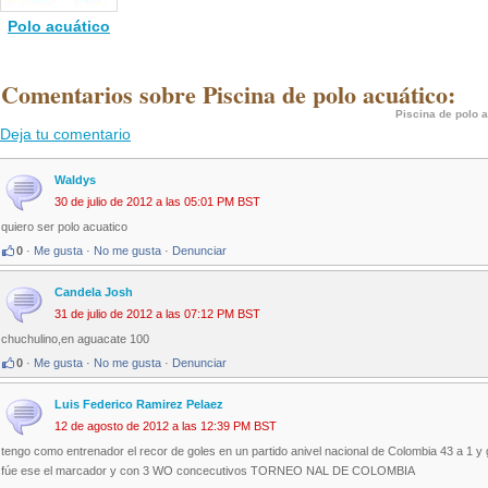
Polo acuático
 Comentarios sobre Piscina de polo acuático:
Piscina de polo 
Deja tu comentario
Waldys
30 de julio de 2012 a las 05:01 PM BST
quiero ser polo acuatico
0
·
Me gusta
·
No me gusta
·
Denunciar
Candela Josh
31 de julio de 2012 a las 07:12 PM BST
chuchulino,en aguacate 100
0
·
Me gusta
·
No me gusta
·
Denunciar
Luis Federico Ramirez Pelaez
12 de agosto de 2012 a las 12:39 PM BST
tengo como entrenador el recor de goles en un partido anivel nacional de Colombia 43 a 1 y
fúe ese el marcador y con 3 WO concecutivos TORNEO NAL DE COLOMBIA