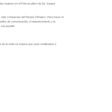
las mujeres en el Polo acuático de los Juegos
nas más compactas del Parque Olímpico. Para hacer el
medios de comunicación, el abastecimiento y la
 sea posible.
s de la sede se espera que sean reutilizados o