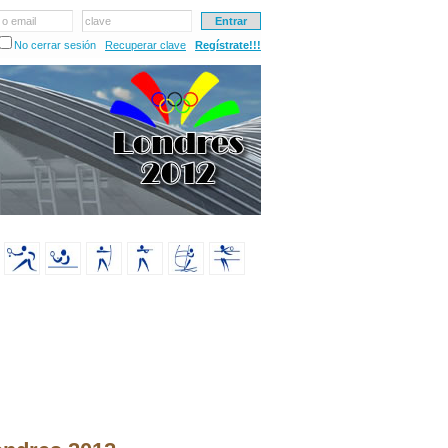
 o email
clave
No cerrar sesión
Recuperar clave
Regístrate!!!