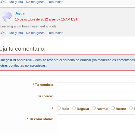
0
·
Me gusta
·
No me gusta
·
Denunciar
Jayden
15 de octubre de 2012 a las 07:15 AM BST
Learning a ton from these neat aritcels.
0
·
Me gusta
·
No me gusta
·
Denunciar
eja tu comentario:
JuegosEnLondres2012.com se reserva el derecho de eliminar y/o modificar los comentario
otras conductas no apropiadas.
*
Tu nombre:
Tu correo:
:
Malo
Regular
Normal
Bueno
*
Tu comentario: