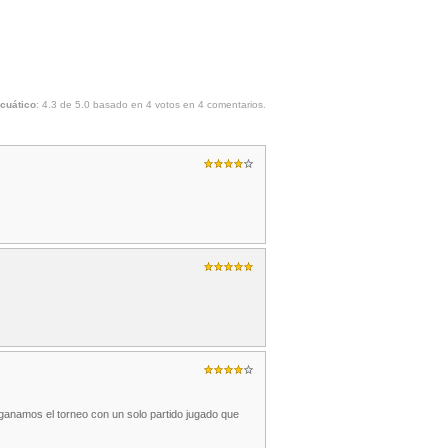
acuático
:
4.3
de
5.0
basado en
4
votos en
4
comentarios.
 ganamos el torneo con un solo partido jugado que