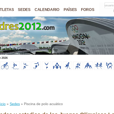
usuario
TLETAS
SEDES
CALENDARIO
PAÍSES
FOROS
e 2026
icio
»
Sedes
» Piscina de polo acuático