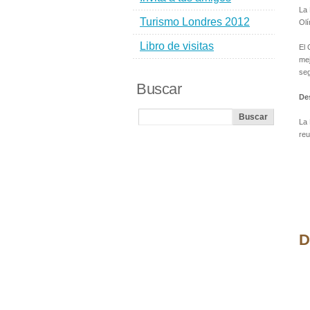
La 
Turismo Londres 2012
Olí
Libro de visitas
El 
mej
seg
Buscar
De
La 
reu
D