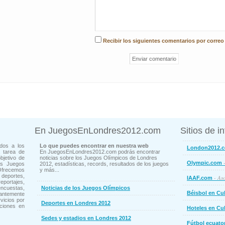
Recibir los siguientes comentarios por correo
En JuegosEnLondres2012.com
Sitios de i
dos a los
Lo que puedes encontrar en nuestra web
London2012.
 tarea de
En JuegosEnLondres2012.com podrás encontrar
bjetivo de
noticias sobre los Juegos Olímpicos de Londres
-
Olympic.com
os Juegos
2012, estadísticas, records, resultados de los juegos
Ofrecemos
y más...
deportes,
- Aso
IAAF.com
ortajes,
cuestas,
Noticias de los Juegos Olímpicos
Béisbol en Cu
ntemente
vicios por
Deportes en Londres 2012
ciones en
Hoteles en Cu
Sedes y estadios en Londres 2012
Fútbol ecuato