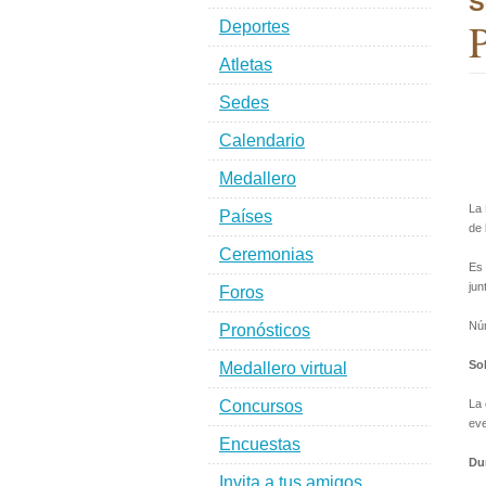
S
P
Deportes
Atletas
Sedes
Calendario
Medallero
La 
Países
de 
Ceremonias
Es 
jun
Foros
Nú
Pronósticos
Sob
Medallero virtual
Concursos
La 
eve
Encuestas
Du
Invita a tus amigos