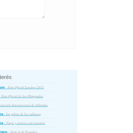
nterés
- Sitio Oficial Londres 2012
com
 Sitio Oficial de las Olimpiadas
ciación Internacional de Atletismo
- La pelota de los cubanos
ba
- Viaja y reserva con nosotros
ba
- Serie A de Ecuador
riano