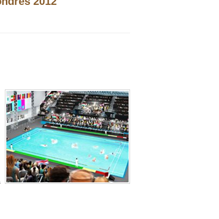
ondres 2012
a