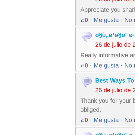
Appreciate you shari
0
·
Me gusta
·
No 
ø§ù„ø¹ø§ø¨ ø
26 de julio de
Really informative a
0
·
Me gusta
·
No 
Best Ways To
26 de julio de
Thank you for your 
obliged.
0
·
Me gusta
·
No 