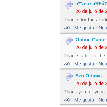
äº”æœˆäºŒå†
26 de julio de
Thanks for the articl
0
·
Me gusta
·
No 
Online Game
26 de julio de
Thanks a lot for the
0
·
Me gusta
·
No 
Seo Ottawa
26 de julio de
Thank you for your
0
·
Me gusta
·
No 