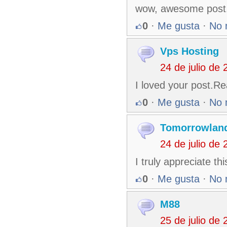
wow, awesome post.
0
·
Me gusta
·
No 
Vps Hosting
24 de julio de
I loved your post.Re
0
·
Me gusta
·
No 
Tomorrowland
24 de julio de
I truly appreciate t
0
·
Me gusta
·
No 
M88
25 de julio de