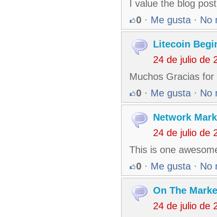
I value the blog pos
0
·
Me gusta
·
No 
Litecoin Begi
24 de julio de
Muchos Gracias for y
0
·
Me gusta
·
No 
Network Mark
24 de julio de
This is one awesome
0
·
Me gusta
·
No 
On The Marke
24 de julio de