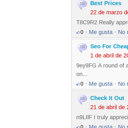
Best Prices
22 de marzo d
T8C9R2 Really appre
0
·
Me gusta
·
No 
Seo For Chea
1 de abril de 
9ey9FG A round of ap
on...
0
·
Me gusta
·
No 
Check It Out
21 de abril de
n9LIlF I truly appre
0
·
Me gusta
·
No 