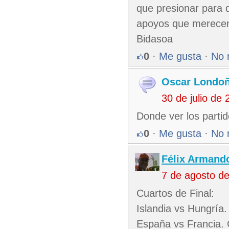
que presionar para q
apoyos que merecen.
Bidasoa
0
·
Me gusta
·
No 
Oscar Londo
30 de julio de
Donde ver los parti
0
·
Me gusta
·
No 
Félix Armando
7 de agosto d
Cuartos de Final:
Islandia vs Hungría
España vs Francia. 