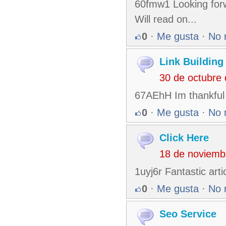
60fmw1 Looking forw
Will read on...
0
·
Me gusta
·
No 
Link Building
30 de octubre
67AEhH Im thankful f
0
·
Me gusta
·
No 
Click Here
18 de noviemb
1uyj6r Fantastic art
0
·
Me gusta
·
No 
Seo Service