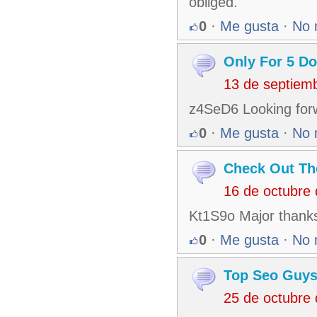
obliged.
0
·
Me gusta
·
No 
Only For 5 Do
13 de septiem
z4SeD6 Looking forw
0
·
Me gusta
·
No 
Check Out Th
16 de octubre
Kt1S9o Major thanks 
0
·
Me gusta
·
No 
Top Seo Guy
25 de octubre