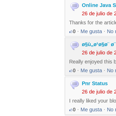
Online Java 
26 de julio de
Thanks for the artic
0
·
Me gusta
·
No 
ø§ù„ø¹ø§ø¨ ø
26 de julio de
Really enjoyed this
0
·
Me gusta
·
No 
Pnr Status
26 de julio de
I really liked your b
0
·
Me gusta
·
No 