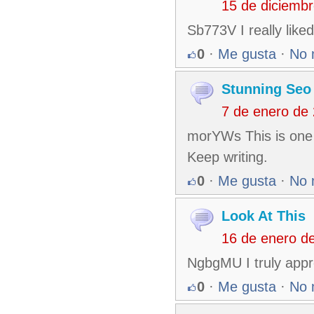
15 de diciemb
Sb773V I really like
0
·
Me gusta
·
No 
Stunning Seo
7 de enero de
morYWs This is one 
Keep writing.
0
·
Me gusta
·
No 
Look At This
16 de enero d
NgbgMU I truly appr
0
·
Me gusta
·
No 