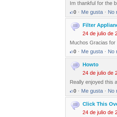
Im thankful for the 
0
·
Me gusta
·
No 
Filter Applian
24 de julio de
Muchos Gracias for 
0
·
Me gusta
·
No 
Howto
24 de julio de
Really enjoyed this 
0
·
Me gusta
·
No 
Click This O
24 de julio de