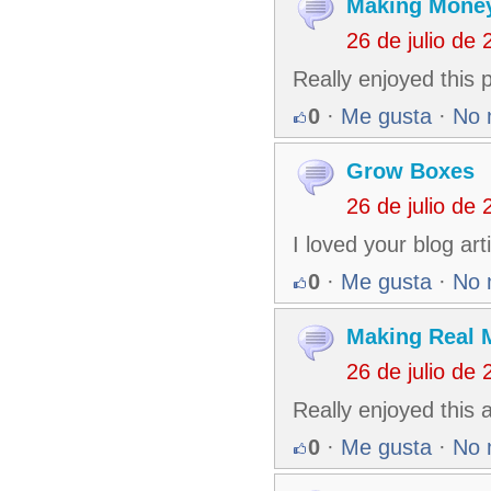
Making Money
26 de julio de
Really enjoyed this 
0
·
Me gusta
·
No 
Grow Boxes
26 de julio de
I loved your blog ar
0
·
Me gusta
·
No 
Making Real 
26 de julio de
Really enjoyed this 
0
·
Me gusta
·
No 