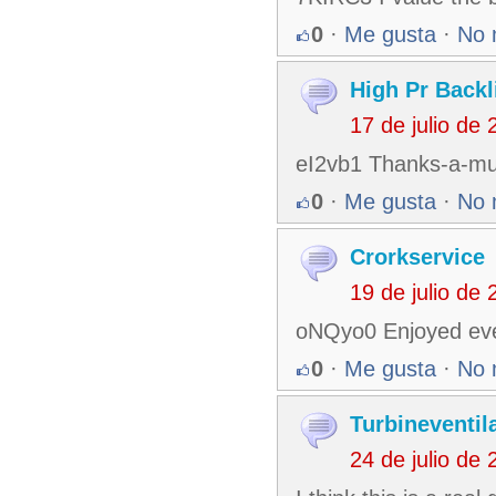
0
·
Me gusta
·
No 
High Pr Backl
17 de julio de
eI2vb1 Thanks-a-mund
0
·
Me gusta
·
No 
Crorkservice
19 de julio de
oNQyo0 Enjoyed every
0
·
Me gusta
·
No 
Turbineventil
24 de julio de