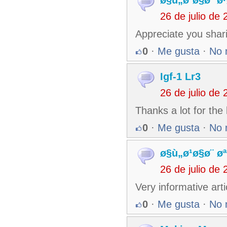
ø§ù„ø¹ø§ø¨ ø
26 de julio de
Appreciate you shari
0
·
Me gusta
·
No 
Igf-1 Lr3
26 de julio de
Thanks a lot for the
0
·
Me gusta
·
No 
ø§ù„ø¹ø§ø¨ ø
26 de julio de
Very informative art
0
·
Me gusta
·
No 