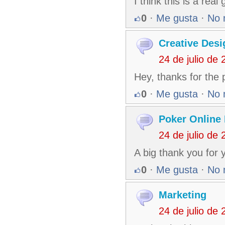
I think this is a rea
0
·
Me gusta
·
No 
Creative Desi
24 de julio de
Hey, thanks for the
0
·
Me gusta
·
No 
Poker Online 
24 de julio de
A big thank you for 
0
·
Me gusta
·
No 
Marketing
24 de julio de