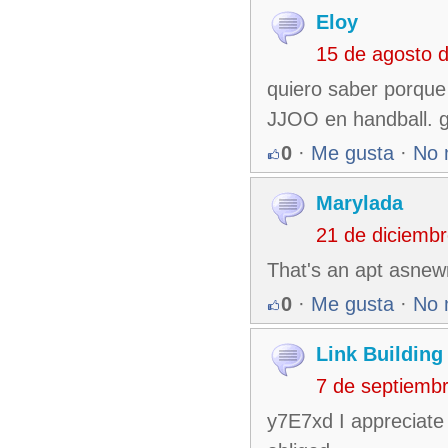
Eloy
15 de agosto 
quiero saber porque 
JJOO en handball. g
0
·
Me gusta
·
No 
Marylada
21 de diciemb
That's an apt asnewr
0
·
Me gusta
·
No 
Link Building
7 de septiemb
y7E7xd I appreciate 