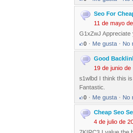
Seo For Chea
11 de mayo de
G1xZwJ Appreciate y
0
·
Me gusta
·
No 
Good Backlin
19 de junio de
s1wlbd I think this i
Fantastic.
0
·
Me gusta
·
No 
Cheap Seo Se
4 de julio de 
7KIRC3 I value the 