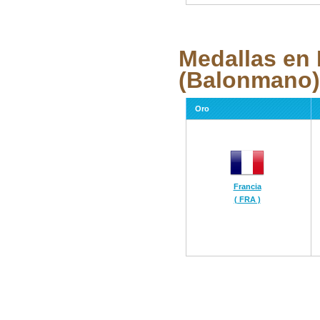
Medallas en
(Balonmano)
Oro
Francia
( FRA )