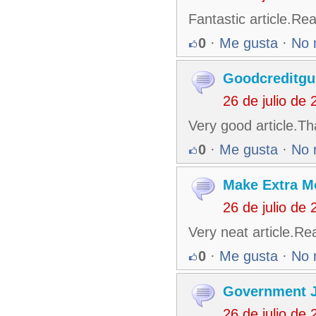
Fantastic article.Re
0
·
Me gusta
·
No 
Goodcreditgu
26 de julio de
Very good article.Th
0
·
Me gusta
·
No 
Make Extra 
26 de julio de
Very neat article.Rea
0
·
Me gusta
·
No 
Government 
26 de julio de