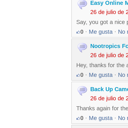
Easy Online 
26 de julio de
Say, you got a nice
0
·
Me gusta
·
No 
Nootropics F
26 de julio de
Hey, thanks for the 
0
·
Me gusta
·
No 
Back Up Cam
26 de julio de
Thanks again for the
0
·
Me gusta
·
No 