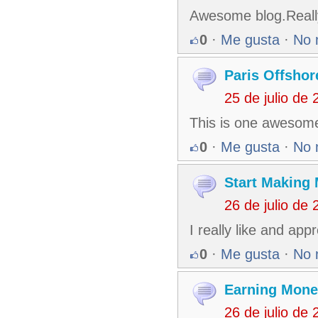
Awesome blog.Really
0
·
Me gusta
·
No 
Paris Offshor
25 de julio de
This is one awesome 
0
·
Me gusta
·
No 
Start Making
26 de julio de
I really like and ap
0
·
Me gusta
·
No 
Earning Mone
26 de julio de