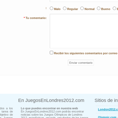
:
Malo
Regular
Normal
Bueno
*
Tu comentario:
Recibir los siguientes comentarios por correo
En JuegosEnLondres2012.com
Sitios de i
dos a los
Lo que puedes encontrar en nuestra web
London2012.
 tarea de
En JuegosEnLondres2012.com podrás encontrar
bjetivo de
noticias sobre los Juegos Olímpicos de Londres
-
Olympic.com
os Juegos
2012, estadísticas, records, resultados de los juegos