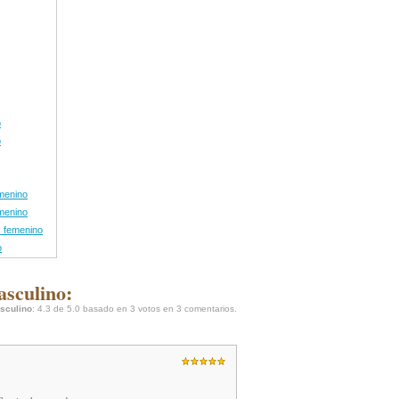
o
o
emenino
emenino
s femenino
o
asculino:
asculino
:
4.3
de
5.0
basado en
3
votos en
3
comentarios.