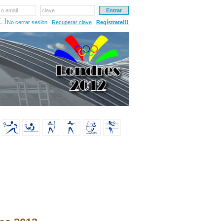
 o email
clave
No cerrar sesión
Recuperar clave
Regístrate!!!