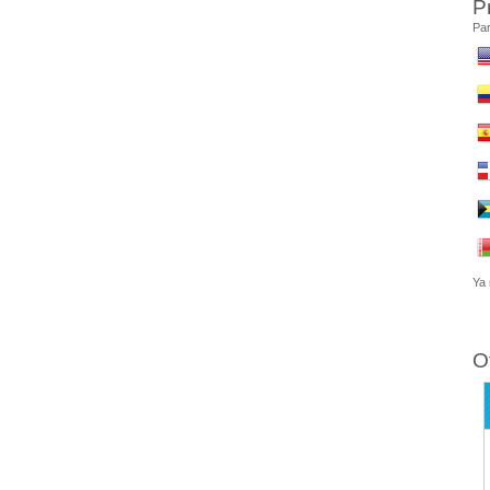
P
Par
Ya 
O