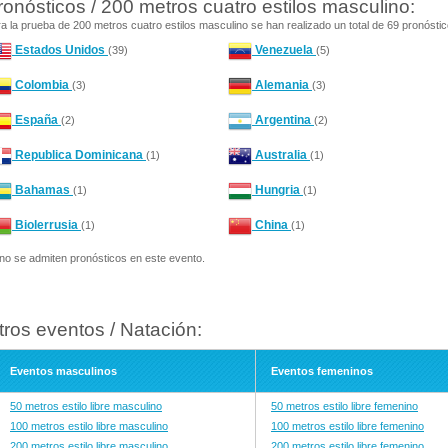
ronósticos / 200 metros cuatro estilos masculino:
a la prueba de 200 metros cuatro estilos masculino se han realizado un total de 69 pronóstic
Estados Unidos
Venezuela
(39)
(5)
Colombia
Alemania
(3)
(3)
España
Argentina
(2)
(2)
Republica Dominicana
Australia
(1)
(1)
Bahamas
Hungria
(1)
(1)
Biolerrusia
China
(1)
(1)
no se admiten pronósticos en este evento.
tros eventos / Natación:
Eventos masculinos
Eventos femeninos
50 metros estilo libre masculino
50 metros estilo libre femenino
100 metros estilo libre masculino
100 metros estilo libre femenino
200 metros estilo libre masculino
200 metros estilo libre femenino