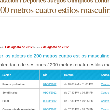
atación / Deportes Juegos Olímpicos Londr
00 metros cuatro estilos masculi
1 de agosto de 2012
2 de agosto de 2012
sde
hasta
er los atletas de 200 metros cuatro estilos masculin
alendario de sesiones / 200 metros cuatro estilos ma
Sesión
Día
Horario
Sede/E
Ronda preliminar
01/08/2012
de 10:00 AM a 01:05 PM
Centro 
Semifinales
01/08/2012
de 07:30 PM a 09:35 PM
Centro 
Final
02/08/2012
de 07:30 PM a 09:05 PM
Centro 
Ceremonia de premiación
02/08/2012
de 07:30 PM a 09:05 PM
Centro 