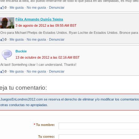
Me encanta la idea, así puedo enterarme de todo lo que pasa en las olimpiadas, es muy difi
0
·
Me gusta
·
No me gusta
·
Denunciar
Félix Armando Quirós Tejeira
3 de agosto de 2012 a las 09:55 AM BST
Oro para Michael Phelps de Estados Unidos. Ryan Lochte de Estados Unidos. Bronce para
0
·
Me gusta
·
No me gusta
·
Denunciar
Buckie
13 de octubre de 2012 a las 02:16 AM BST
At last! Somteihng clear I can understand. Thanks!
0
·
Me gusta
·
No me gusta
·
Denunciar
eja tu comentario:
JuegosEnLondres2012.com se reserva el derecho de eliminar y/o modificar los comentario
otras conductas no apropiadas.
*
Tu nombre:
Tu correo: