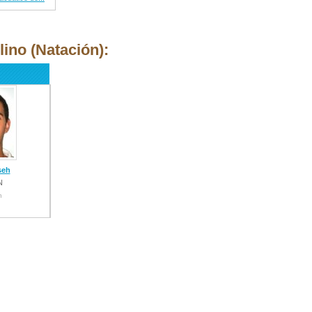
ino (Natación):
seh
N
n