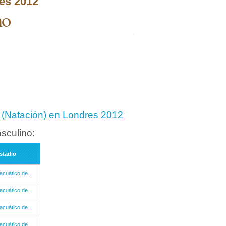
es 2012
no
o (Natación) en Londres 2012
sculino:
stadio
acuático de...
acuático de...
acuático de...
acuático de...