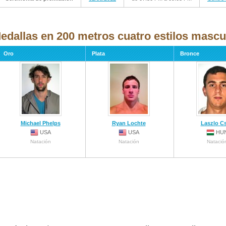
edallas en 200 metros cuatro estilos mascul
Oro
Plata
Bronce
Michael Phelps
Ryan Lochte
Laszlo C
USA
USA
HU
Natación
Natación
Natació