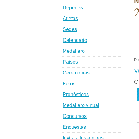
N
2
Deportes
Atletas
Sedes
Calendario
Medallero
De
Países
V
Ceremonias
C
Foros
Pronósticos
Medallero virtual
Concursos
Encuestas
Invita a tus amigos