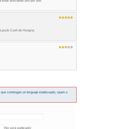
cil estar buscando uno por uno
 Laszlo Cseh de Hungría.
s que contengan un lenguaje inadecuado, spam u
[No será publicado]