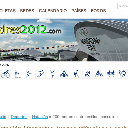
usuario
TLETAS
SEDES
CALENDARIO
PAÍSES
FOROS
e 2026
icio
»
Deportes
»
Natación
» 200 metros cuatro estilos masculino