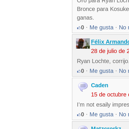
Oro para Ryan Locht
Bronce para Kosuke
ganas.
0
·
Me gusta
·
No 
Félix Armando
28 de julio de
Ryan Lochte, corrijo
0
·
Me gusta
·
No 
Caden
15 de octubre
I'm not esaily impres
0
·
Me gusta
·
No 
Matzcrorkz