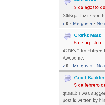
3 de agosto d
S6iKqo Thank you fo
0
·
Me gusta
·
No 
Crorkz Matz
5 de agosto d
42DKyE Im obliged fo
Awesome.
0
·
Me gusta
·
No 
Good Backlin
5 de febrero 
qt0BLb I was sugges
post is written by h