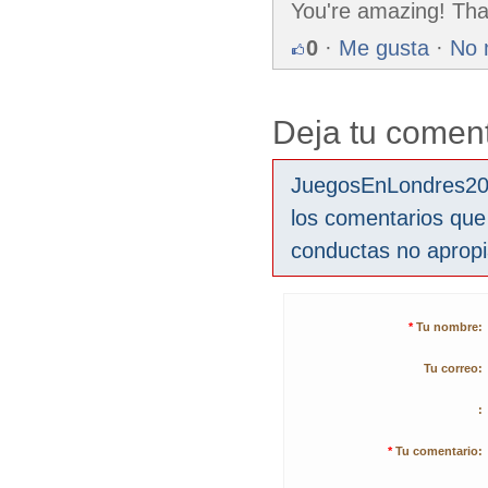
You're amazing! Tha
0
·
Me gusta
·
No 
Deja tu coment
JuegosEnLondres2012
los comentarios que
conductas no aprop
*
Tu nombre:
Tu correo:
:
*
Tu comentario: