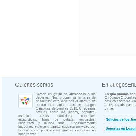
Quienes somos
En JuegosEn
Somos un grupo de aficionados a los
Lo que puedes enco
deportes. Nos propusimos la tarea de
En JuegosEnLondres
desarrollar esta web con el objetivo de
noticias sobre los J
brindar información sobre los Juegos
2012, estadísticas, r
Olímpicos de Londres 2012. Ofrecemos
y más...
noticias sobre los juegos, deportes,
estadios, países, medallero, reportajes,
estadísticas, foros de debate, encuestas,
Noticias de los Ju
concursos y mucho más... Constantemente
buscamos mejorar y ampliar nuestros servicios por
Deportes en Londr
lo que pronto publicaremos nuevas secciones en
nuestra web.