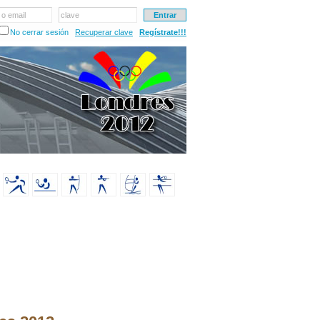
 o email
clave
No cerrar sesión
Recuperar clave
Regístrate!!!