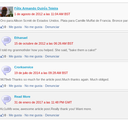
Félix Armando Quirós Tejeira
1 de agosto de 2012 a las 11:04 AM BST
Oro para Allison Scmitt de Estados Unidos. Plata para Camille Muffat de Francia. Bronce para
0
·
Me gusta
·
No me gusta
·
Denunciar
Ethanael
15 de octubre de 2012 a las 06:26 AM BST
I told my granmothder how you helped. She said, "bake them a cake!"
0
·
Me gusta
·
No me gusta
·
Denunciar
Crorkservice
19 de julio de 2014 a las 09:28 AM BST
9679wb Thanks so much for the article post.Much thanks again. Much obliged.
0
·
Me gusta
·
No me gusta
·
Denunciar
Read More
31 de enero de 2017 a las 11:48 PM GMT
Kc1uWb wow, awesome article post.Really thank you! Want more.
0
·
Me gusta
·
No me gusta
·
Denunciar