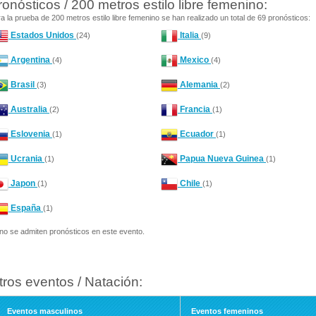
ronósticos / 200 metros estilo libre femenino:
a la prueba de 200 metros estilo libre femenino se han realizado un total de 69 pronósticos:
Estados Unidos
Italia
(24)
(9)
Argentina
Mexico
(4)
(4)
Brasil
Alemania
(3)
(2)
Australia
Francia
(2)
(1)
Eslovenia
Ecuador
(1)
(1)
Ucrania
Papua Nueva Guinea
(1)
(1)
Japon
Chile
(1)
(1)
España
(1)
no se admiten pronósticos en este evento.
tros eventos / Natación:
Eventos masculinos
Eventos femeninos