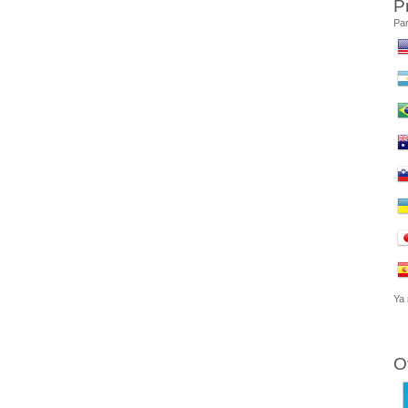
P
Par
Ya 
O