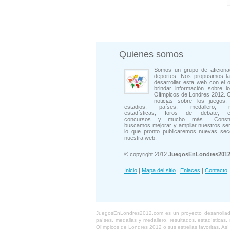
Quienes somos
Somos un grupo de aficiona
deportes. Nos propusimos la
desarrollar esta web con el o
brindar información sobre l
Olímpicos de Londres 2012. 
noticias sobre los juegos, 
estadios, países, medallero, rep
estadísticas, foros de debate, en
concursos y mucho más... Consta
buscamos mejorar y ampliar nuestros ser
lo que pronto publicaremos nuevas sec
nuestra web.
© copyright 2012
JuegosEnLondres201
Inicio
|
Mapa del sitio
|
Enlaces
|
Contacto
JuegosEnLondres2012.com es un proyecto desarrollado 
países, medallas y medallero, resultados, estadísticas
Olímpicos de Londres 2012 o sus estrellas favoritas. As