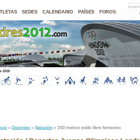
usuario
TLETAS
SEDES
CALENDARIO
PAÍSES
FOROS
e 2026
icio
»
Deportes
»
Natación
» 200 metros estilo libre femenino