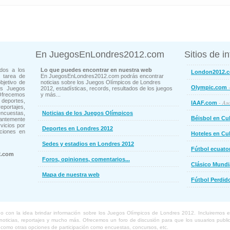
En JuegosEnLondres2012.com
Sitios de i
dos a los
Lo que puedes encontrar en nuestra web
London2012.
 tarea de
En JuegosEnLondres2012.com podrás encontrar
bjetivo de
noticias sobre los Juegos Olímpicos de Londres
-
Olympic.com
os Juegos
2012, estadísticas, records, resultados de los juegos
Ofrecemos
y más...
deportes,
- Aso
IAAF.com
ortajes,
cuestas,
Noticias de los Juegos Olímpicos
Béisbol en Cu
ntemente
vicios por
Deportes en Londres 2012
ciones en
Hoteles en Cu
Sedes y estadios en Londres 2012
Fútbol ecuato
2.com
Foros, opiniones, comentarios...
Clásico Mundi
Mapa de nuestra web
Fútbol Perdid
con la idea brindar información sobre los Juegos Olímpicos de Londres 2012. Incluiremos el 
, noticias, reportajes y mucho más. Ofrecemos un foro de discusión para que los usuarios pub
í como otras opciones de participación como encuestas, concursos, etc.