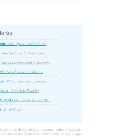
nterés
- Sitio Oficial Londres 2012
com
 Sitio Oficial de las Olimpiadas
ciación Internacional de Atletismo
- La pelota de los cubanos
ba
- Viaja y reserva con nosotros
ba
- Serie A de Ecuador
riano
- Mundial de Béisbol 2013
al 2013
- en el Mundo
o
calendario de los juegos, deportes, sedes y estadios,
liquen sus ideas, opiniones o comentarios de los Juegos