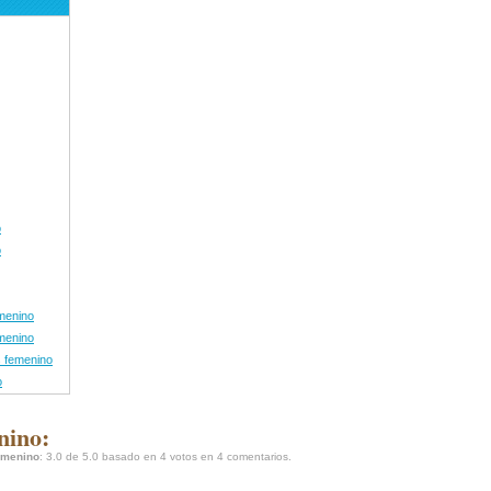
o
o
emenino
emenino
s femenino
o
nino:
femenino
:
3.0
de
5.0
basado en
4
votos en
4
comentarios.