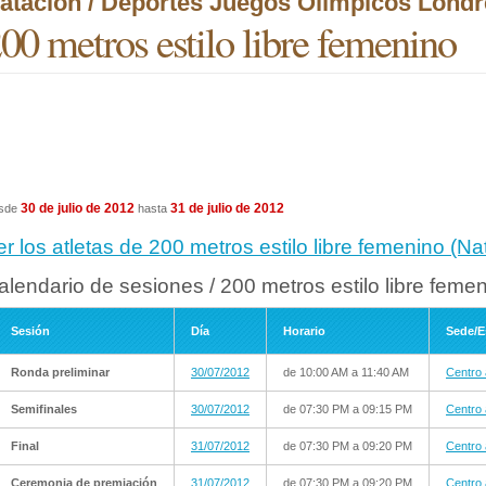
atación / Deportes Juegos Olímpicos Londr
00 metros estilo libre femenino
30 de julio de 2012
31 de julio de 2012
sde
hasta
er los atletas de 200 metros estilo libre femenino (
alendario de sesiones / 200 metros estilo libre femen
Sesión
Día
Horario
Sede/E
Ronda preliminar
30/07/2012
de 10:00 AM a 11:40 AM
Centro 
Semifinales
30/07/2012
de 07:30 PM a 09:15 PM
Centro 
Final
31/07/2012
de 07:30 PM a 09:20 PM
Centro 
Ceremonia de premiación
31/07/2012
de 07:30 PM a 09:20 PM
Centro 