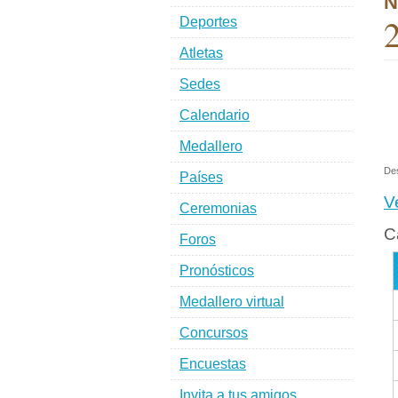
N
2
Deportes
Atletas
Sedes
Calendario
Medallero
De
Países
V
Ceremonias
C
Foros
Pronósticos
Medallero virtual
Concursos
Encuestas
Invita a tus amigos