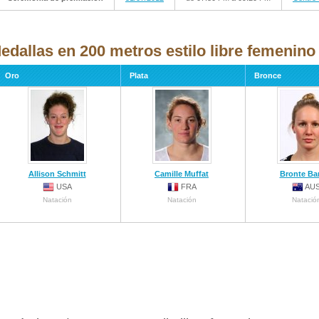
edallas en 200 metros estilo libre femenino 
Oro
Plata
Bronce
Allison Schmitt
Camille Muffat
Bronte Bar
USA
FRA
AU
Natación
Natación
Natació