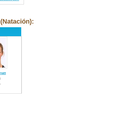
(Natación):
ratt
S
n