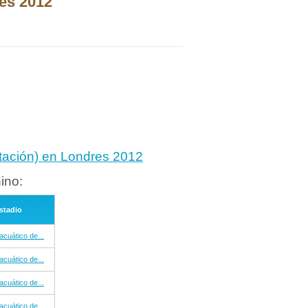
es 2012
Natación) en Londres 2012
ino:
stadio
acuático de...
acuático de...
acuático de...
acuático de...