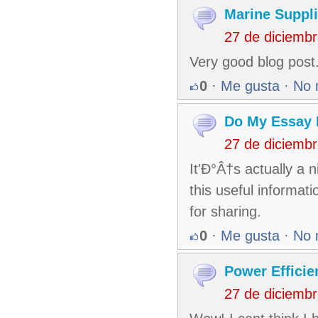
Marine Suppl
27 de diciemb
Very good blog post.
0
·
Me gusta
·
No 
Do My Essay 
27 de diciemb
It'Ð°Â†s actually a 
this useful informat
for sharing.
0
·
Me gusta
·
No 
Power Effici
27 de diciemb