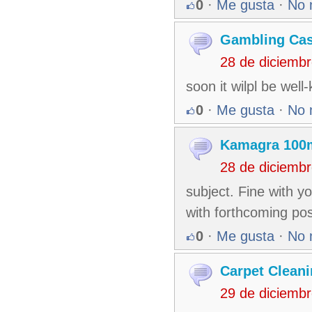
0
·
Me gusta
·
No 
Gambling Cas
28 de diciemb
soon it wilpl be well
0
·
Me gusta
·
No 
Kamagra 100m
28 de diciemb
subject. Fine with y
with forthcoming pos
0
·
Me gusta
·
No 
Carpet Clean
29 de diciemb