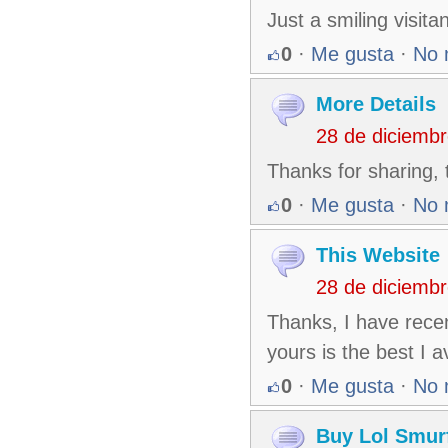
Just a smiling visita
0
·
Me gusta
·
No 
More Details
28 de diciemb
Thanks for sharing, 
0
·
Me gusta
·
No 
This Website
28 de diciemb
Thanks, I have recen
yours is the best I a
0
·
Me gusta
·
No 
Buy Lol Smur