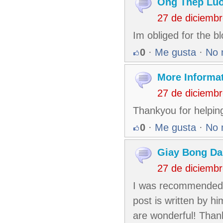
Ong Thep Luo
27 de diciemb
Im obliged for the b
0
·
Me gusta
·
No 
More Informa
27 de diciemb
Thankyou for helping
0
·
Me gusta
·
No 
Giay Bong Da
27 de diciemb
I was recommended t
post is written by h
are wonderful! Than