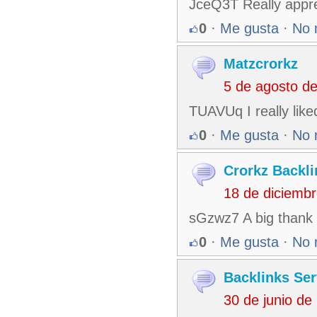
JceQ3T Really apprec
0
·
Me gusta
·
No 
Matzcrorkz
5 de agosto d
TUAVUq I really like
0
·
Me gusta
·
No 
Crorkz Backli
18 de diciemb
sGzwz7 A big thank 
0
·
Me gusta
·
No 
Backlinks Ser
30 de junio d