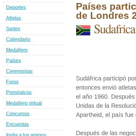
Países parti
Deportes
de Londres 
Atletas
Sudafrica
Sedes
Calendario
Medallero
Países
Ceremonias
Sudáfrica participó p
Foros
entonces envió atleta
Pronósticos
el año 1960. Después 
Medallero virtual
Unidas de la Resolució
Concursos
Apartheid, el país fue
Encuestas
Después de las negocia
Invita a tus amigos