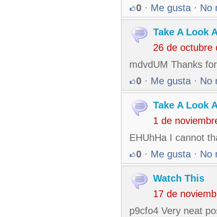
0
·
Me gusta
·
No 
Take A Look At
26 de octubre
mdvdUM Thanks for t
0
·
Me gusta
·
No 
Take A Look At
1 de noviembr
EHUhHa I cannot tha
0
·
Me gusta
·
No 
Watch This
17 de noviemb
p9cfo4 Very neat pos