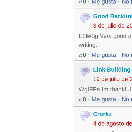
0
·
Me gusta
·
No 
Good Backlin
3 de julio de 
E2lwSg Very good ar
writing.
0
·
Me gusta
·
No 
Link Building
19 de julio de
WgIFPe Im thankful 
0
·
Me gusta
·
No 
Crorkz
4 de agosto d