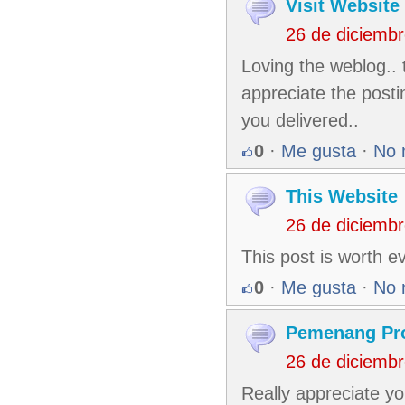
Visit Website
26 de diciemb
Loving the weblog.. 
appreciate the posti
you delivered..
0
·
Me gusta
·
No 
This Website
26 de diciemb
This post is worth e
0
·
Me gusta
·
No 
Pemenang Pr
26 de diciemb
Really appreciate you