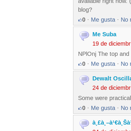
available right now.
blog?
0
·
Me gusta
·
No 
Me Suba
19 de diciemb
NPlOnj The top and 
0
·
Me gusta
·
No 
Dewalt Oscill
24 de diciemb
Some were practical,
0
·
Me gusta
·
No 
à¸£à¸–à¹€à¸Šà¹