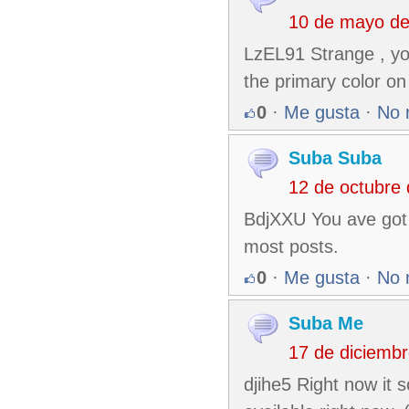
10 de mayo de
LzEL91 Strange , you
the primary color o
0
·
Me gusta
·
No 
Suba Suba
12 de octubre
BdjXXU You ave got a
most posts.
0
·
Me gusta
·
No 
Suba Me
17 de diciemb
djihe5 Right now it 