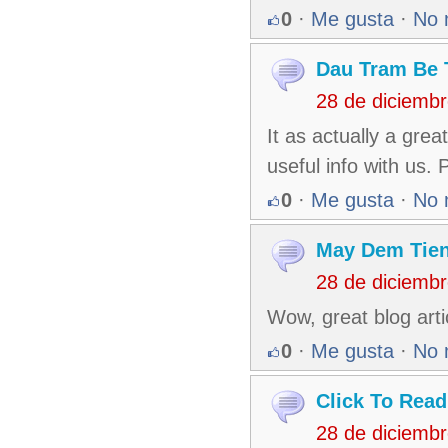
0
·
Me gusta
·
No 
Dau Tram Be 
28 de diciemb
It as actually a grea
useful info with us.
0
·
Me gusta
·
No 
May Dem Tien
28 de diciemb
Wow, great blog arti
0
·
Me gusta
·
No 
Click To Read
28 de diciemb