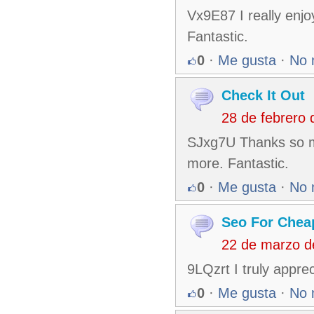
Vx9E87 I really enjo
Fantastic.
0
·
Me gusta
·
No 
Check It Out
28 de febrero
SJxg7U Thanks so muc
more. Fantastic.
0
·
Me gusta
·
No 
Seo For Chea
22 de marzo d
9LQzrt I truly appre
0
·
Me gusta
·
No 