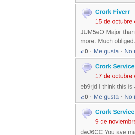
Crork Fiverr
15 de octubre
JUM5eO Major thankie
more. Much obliged
0
·
Me gusta
·
No 
Crork Service
17 de octubre
eb9rjd I think this i
0
·
Me gusta
·
No 
Crork Service
9 de noviembr
dwJ6CC You ave mad