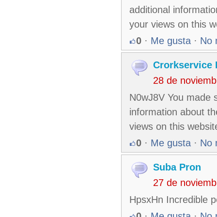
additional informati
your views on this w
0
·
Me gusta
·
No 
Crorkservice 
28 de noviemb
N0wJ8V You made som
information about th
views on this websit
0
·
Me gusta
·
No 
Suba Pron
27 de noviemb
HpsxHn Incredible p
0
·
Me gusta
·
No 