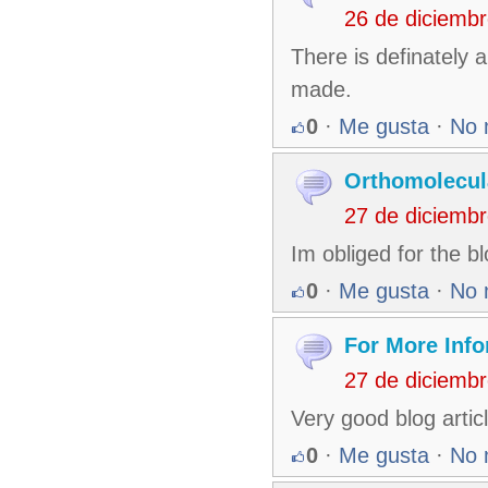
26 de diciemb
There is definately a 
made.
0
·
Me gusta
·
No 
Orthomolecul
27 de diciemb
Im obliged for the b
0
·
Me gusta
·
No 
For More Info
27 de diciemb
Very good blog artic
0
·
Me gusta
·
No 