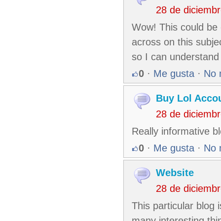
28 de diciemb
Wow! This could be o
across on this subjec
so I can understand 
0
·
Me gusta
·
No 
Buy Lol Acco
28 de diciemb
Really informative b
0
·
Me gusta
·
No 
Website
28 de diciemb
This particular blog 
many interesting thin