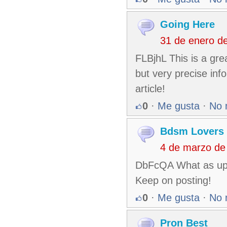
Going Here
31 de enero d
FLBjhL This is a gre
but very precise inf
article!
0
·
Me gusta
·
No 
Bdsm Lovers
4 de marzo de
DbFcQA What as up, j
Keep on posting!
0
·
Me gusta
·
No 
Pron Best