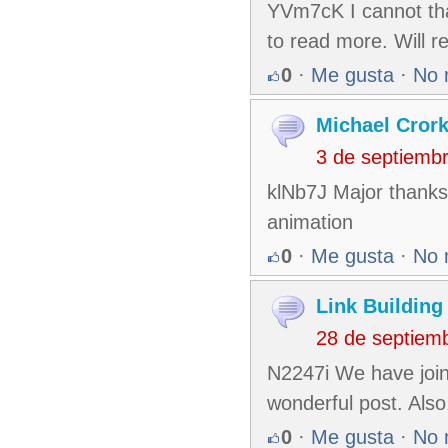
YVm7cK I cannot than
to read more. Will r
0
·
Me gusta
·
No 
Michael Cror
3 de septiemb
klNb7J Major thanks
animation
0
·
Me gusta
·
No 
Link Building
28 de septiem
N2247i We have join
wonderful post. Als
0
·
Me gusta
·
No 