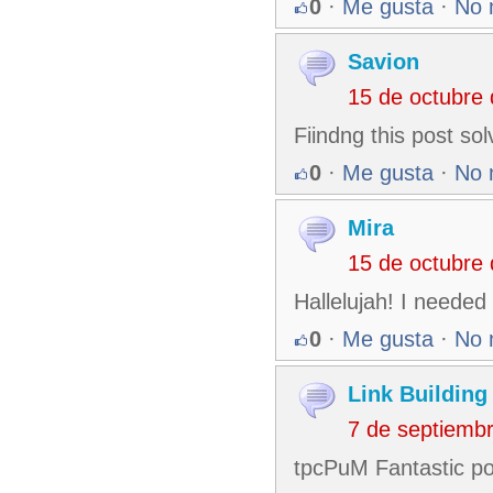
0
·
Me gusta
·
No 
Savion
15 de octubre
Fiindng this post so
0
·
Me gusta
·
No 
Mira
15 de octubre
Hallelujah! I needed 
0
·
Me gusta
·
No 
Link Building
7 de septiemb
tpcPuM Fantastic po