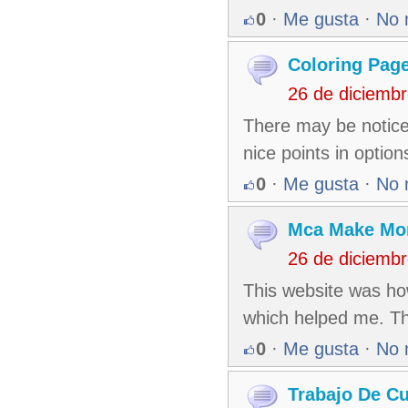
0
·
Me gusta
·
No 
Coloring Pag
26 de diciemb
There may be notice
nice points in option
0
·
Me gusta
·
No 
Mca Make Mo
26 de diciemb
This website was how
which helped me. Th
0
·
Me gusta
·
No 
Trabajo De C