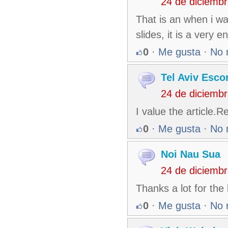
24 de diciemb
That is an when i wa
slides, it is a very 
0
·
Me gusta
·
No 
Tel Aviv Esco
24 de diciemb
I value the article.R
0
·
Me gusta
·
No 
Noi Nau Sua
24 de diciemb
Thanks a lot for the
0
·
Me gusta
·
No 