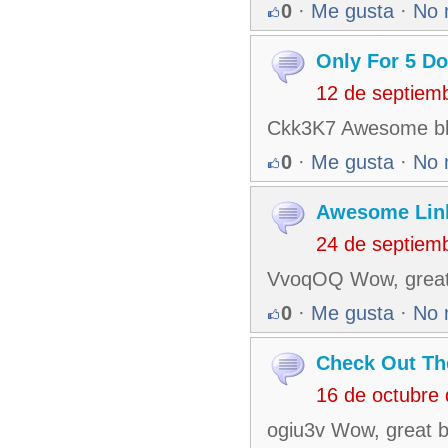
0
·
Me gusta
·
No 
Only For 5 Do
12 de septiem
Ckk3K7 Awesome blog
0
·
Me gusta
·
No 
Awesome Link
24 de septiem
VvoqOQ Wow, great 
0
·
Me gusta
·
No 
Check Out Th
16 de octubre
ogiu3v Wow, great b