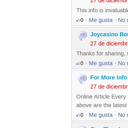
27 de diciemb
This info is invalua
0
·
Me gusta
·
No 
Joycasino Bo
27 de diciemb
Thanks for sharing, t
0
·
Me gusta
·
No 
For More Info
27 de diciemb
Online Article Every
above are the latest
0
·
Me gusta
·
No 