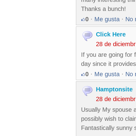
Thanks a bunch!
0
·
Me gusta
·
No 
Click Here
28 de diciemb
If you are going for 
day since it provide
0
·
Me gusta
·
No 
Hamptonsite
28 de diciemb
Usually My spouse a
possibly wish to clai
Fantastically sunny 