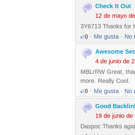
Check It Out
12 de mayo de
3Y6713 Thanks for t
0
·
Me gusta
·
No 
Awesome Seo
4 de junio de 
MBLrRW Great, thanks
more. Really Cool.
0
·
Me gusta
·
No 
Good Backlin
19 de junio d
Daspoc Thanks again