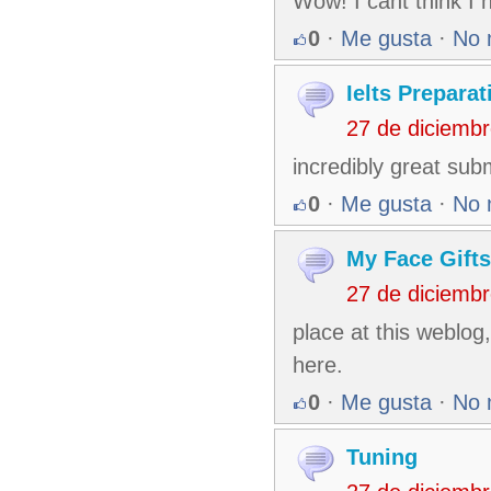
Wow! I cant think I 
0
·
Me gusta
·
No 
Ielts Preparat
27 de diciemb
incredibly great submi
0
·
Me gusta
·
No 
My Face Gifts
27 de diciemb
place at this weblog
here.
0
·
Me gusta
·
No 
Tuning