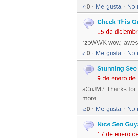
0
·
Me gusta
·
No 
Check This O
15 de diciemb
rzoWWK wow, awesome
0
·
Me gusta
·
No 
Stunning Seo
9 de enero de
sCuJM7 Thanks for sh
more.
0
·
Me gusta
·
No 
Nice Seo Guy
17 de enero d