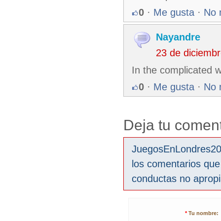
0
·
Me gusta
·
No 
Nayandre
23 de diciemb
In the complicated wo
0
·
Me gusta
·
No 
Deja tu coment
JuegosEnLondres2012
los comentarios que
conductas no aprop
*
Tu nombre: