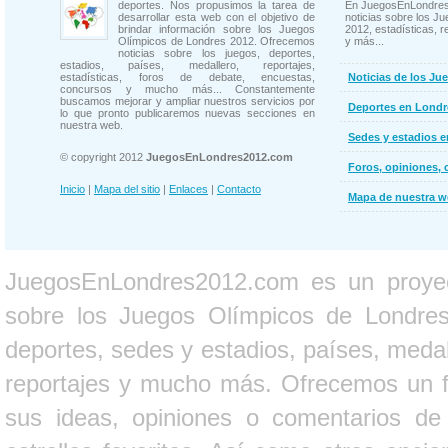
deportes. Nos propusimos la tarea de
En JuegosEnLondres
desarrollar esta web con el objetivo de
noticias sobre los J
brindar información sobre los Juegos
2012, estadísticas, r
Olímpicos de Londres 2012. Ofrecemos
y más...
noticias sobre los juegos, deportes,
estadios, países, medallero, reportajes,
estadísticas, foros de debate, encuestas,
Noticias de los Ju
concursos y mucho más... Constantemente
buscamos mejorar y ampliar nuestros servicios por
Deportes en Londr
lo que pronto publicaremos nuevas secciones en
nuestra web.
Sedes y estadios 
© copyright 2012
JuegosEnLondres2012.com
Foros, opiniones, 
Inicio
|
Mapa del sitio
|
Enlaces
|
Contacto
Mapa de nuestra 
JuegosEnLondres2012.com es un proyect
sobre los Juegos Olímpicos de Londres 
deportes, sedes y estadios, países, medall
reportajes y mucho más. Ofrecemos un fo
sus ideas, opiniones o comentarios d