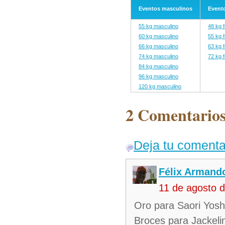
Eventos masculinos
Event
55 kg masculino
48 kg 
60 kg masculino
55 kg 
66 kg masculino
63 kg 
74 kg masculino
72 kg 
84 kg masculino
96 kg masculino
120 kg masculino
2 Comentarios
Deja tu comenta
Félix Armando
11 de agosto 
Oro para Saori Yosh
Broces para Jackeli