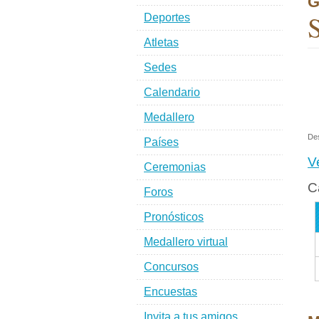
G
S
Deportes
Atletas
Sedes
Calendario
Medallero
De
Países
V
Ceremonias
C
Foros
Pronósticos
Medallero virtual
Concursos
Encuestas
Invita a tus amigos