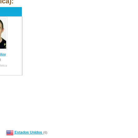
ica):
ilov
R
ística
Estados Unidos
(6)