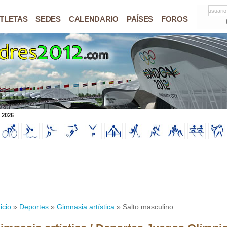
usuario
TLETAS
SEDES
CALENDARIO
PAÍSES
FOROS
 2026
icio
»
Deportes
»
Gimnasia artística
» Salto masculino