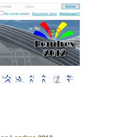
 o email
clave
No cerrar sesión
Recuperar clave
Regístrate!!!