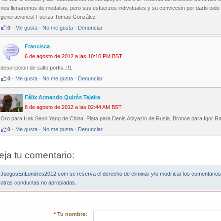
nos llenaremos de medallas, pero sus esfuerzos individuales y su convicción por darlo tod
generaciones! Fuerza Tomas González !
0
·
Me gusta
·
No me gusta
·
Denunciar
Francisca
6 de agosto de 2012 a las 10:10 PM BST
descripcion de salto porfis..!!1
0
·
Me gusta
·
No me gusta
·
Denunciar
Félix Armando Quirós Tejeira
8 de agosto de 2012 a las 02:44 AM BST
Oro para Hak Seon Yang de China. Plata para Denis Ablyazin de Rusia. Bronce para Igor Rad
0
·
Me gusta
·
No me gusta
·
Denunciar
eja tu comentario:
JuegosEnLondres2012.com se reserva el derecho de eliminar y/o modificar los comentario
otras conductas no apropiadas.
*
Tu nombre: