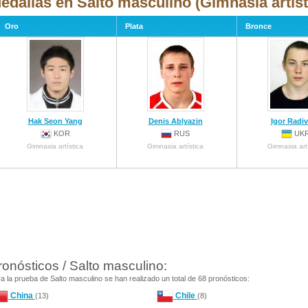
edallas en Salto masculino (Gimnasia artíst
Oro
Plata
Bronce
Hak Seon Yang
Denis Ablyazin
Igor Radiv
KOR
RUS
UK
Gimnasia artística
Gimnasia artística
Gimnasia art
ronósticos / Salto masculino:
a la prueba de Salto masculino se han realizado un total de 68 pronósticos:
China
Chile
(13)
(8)