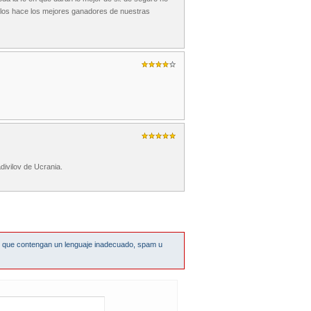
o los hace los mejores ganadores de nuestras
ivilov de Ucrania.
s que contengan un lenguaje inadecuado, spam u