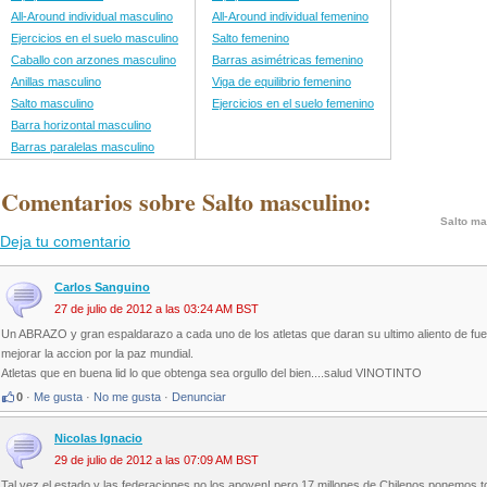
All-Around individual masculino
All-Around individual femenino
Ejercicios en el suelo masculino
Salto femenino
Caballo con arzones masculino
Barras asimétricas femenino
Anillas masculino
Viga de equilibrio femenino
Salto masculino
Ejercicios en el suelo femenino
Barra horizontal masculino
Barras paralelas masculino
 Comentarios sobre Salto masculino:
Salto ma
Deja tu comentario
Carlos Sanguino
27 de julio de 2012 a las 03:24 AM BST
Un ABRAZO y gran espaldarazo a cada uno de los atletas que daran su ultimo aliento de fuerza
mejorar la accion por la paz mundial.
Atletas que en buena lid lo que obtenga sea orgullo del bien....salud VINOTINTO
0
·
Me gusta
·
No me gusta
·
Denunciar
Nicolas Ignacio
29 de julio de 2012 a las 07:09 AM BST
Tal vez el estado y las federaciones no los apoyen! pero 17 millones de Chilenos ponemos to