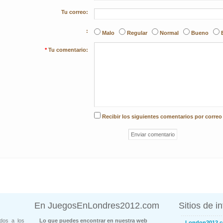
Tu correo:
:
Malo
Regular
Normal
Bueno
*
Tu comentario:
Recibir los siguientes comentarios por correo
En JuegosEnLondres2012.com
Sitios de i
dos a los
Lo que puedes encontrar en nuestra web
London2012.