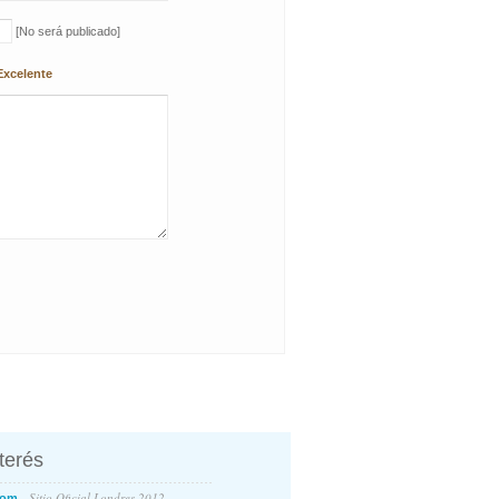
[No será publicado]
Excelente
nterés
- Sitio Oficial Londres 2012
com