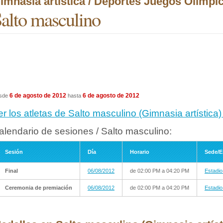
imnasia artística / Deportes Juegos Olímpi
alto masculino
6 de agosto de 2012
6 de agosto de 2012
sde
hasta
er los atletas de Salto masculino (Gimnasia artístic
alendario de sesiones / Salto masculino:
Sesión
Día
Horario
Sede/E
Final
06/08/2012
de 02:00 PM a 04:20 PM
Estadio
Ceremonia de premiación
06/08/2012
de 02:00 PM a 04:20 PM
Estadio