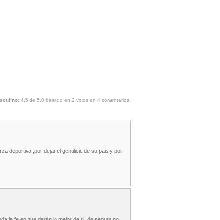
sculino
:
4.5
de
5.0
basado en
2
votos en
4
comentarios.
 deportiva ,por dejar el gentilicio de su pais y por
da la fe en que darán lo mejor de si! de seguro no