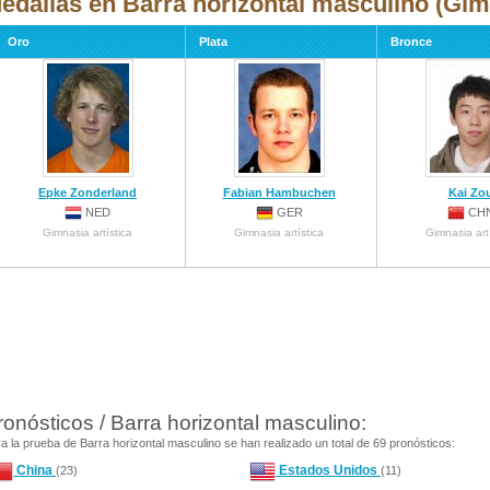
edallas en Barra horizontal masculino (Gimn
Oro
Plata
Bronce
Epke Zonderland
Fabian Hambuchen
Kai Zo
NED
GER
CH
Gimnasia artística
Gimnasia artística
Gimnasia art
ronósticos / Barra horizontal masculino:
a la prueba de Barra horizontal masculino se han realizado un total de 69 pronósticos:
China
Estados Unidos
(23)
(11)