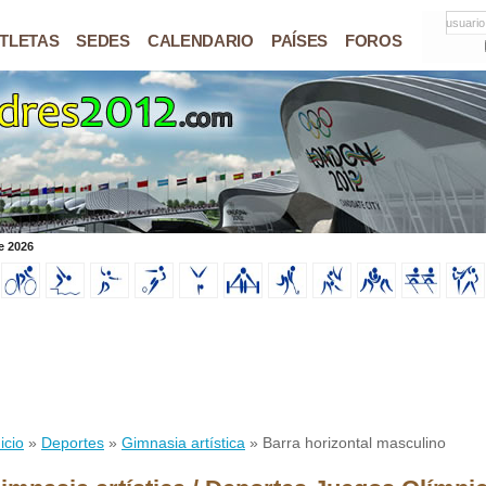
usuario
TLETAS
SEDES
CALENDARIO
PAÍSES
FOROS
e 2026
icio
»
Deportes
»
Gimnasia artística
» Barra horizontal masculino