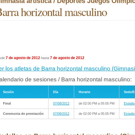
imnasia artística / Deportes Juegos Olímpi
arra horizontal masculino
7 de agosto de 2012
7 de agosto de 2012
sde
hasta
er los atletas de Barra horizontal masculino (Gimnas
alendario de sesiones / Barra horizontal masculino:
Sesión
Día
Horario
Sede/E
Final
07/08/2012
de 02:00 PM a 05:05 PM
Estadio
Ceremonia de premiación
07/08/2012
de 02:00 PM a 05:05 PM
Estadio