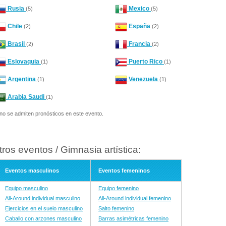
Rusia
Mexico
(5)
(5)
Chile
España
(2)
(2)
Brasil
Francia
(2)
(2)
Eslovaquia
Puerto Rico
(1)
(1)
Argentina
Venezuela
(1)
(1)
Arabia Saudi
(1)
no se admiten pronósticos en este evento.
tros eventos / Gimnasia artística:
Eventos masculinos
Eventos femeninos
Equipo masculino
Equipo femenino
All-Around individual masculino
All-Around individual femenino
Ejercicios en el suelo masculino
Salto femenino
Caballo con arzones masculino
Barras asimétricas femenino