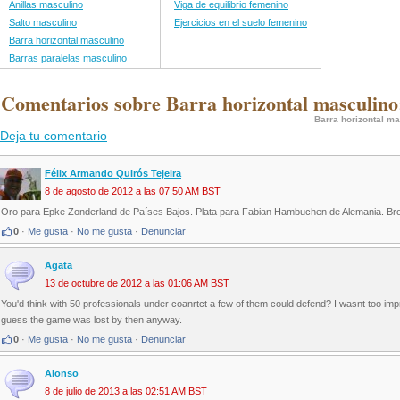
Anillas masculino
Viga de equilibrio femenino
Salto masculino
Ejercicios en el suelo femenino
Barra horizontal masculino
Barras paralelas masculino
 Comentarios sobre Barra horizontal masculino
Barra horizontal m
Deja tu comentario
Félix Armando Quirós Tejeira
8 de agosto de 2012 a las 07:50 AM BST
Oro para Epke Zonderland de Países Bajos. Plata para Fabian Hambuchen de Alemania. Bro
0
·
Me gusta
·
No me gusta
·
Denunciar
Agata
13 de octubre de 2012 a las 01:06 AM BST
You'd think with 50 professionals under coanrtct a few of them could defend? I wasnt too impre
guess the game was lost by then anyway.
0
·
Me gusta
·
No me gusta
·
Denunciar
Alonso
8 de julio de 2013 a las 02:51 AM BST