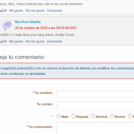
post. Also, I have shared your site in my social networks!
0
·
Me gusta
·
No me gusta
·
Denunciar
Mia Pron Khalifa
26 de octubre de 2019 a las 09:03 AM BST
m9ATrJ I really liked your blog article. Really Great.
0
·
Me gusta
·
No me gusta
·
Denunciar
eja tu comentario:
JuegosEnLondres2012.com se reserva el derecho de eliminar y/o modificar los comentario
otras conductas no apropiadas.
*
Tu nombre:
Tu correo:
:
Malo
Regular
Normal
Bueno
*
Tu comentario: