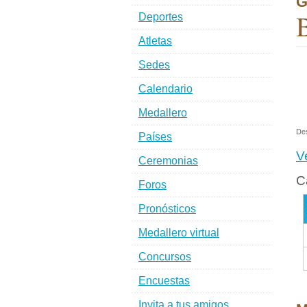
G
B
Deportes
Atletas
Sedes
Calendario
Medallero
De
Países
V
Ceremonias
C
Foros
Pronósticos
Medallero virtual
Concursos
Encuestas
Invita a tus amigos