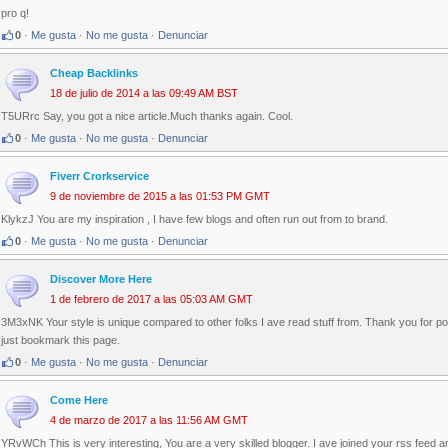
pro q!
0
·
Me gusta
·
No me gusta
·
Denunciar
Cheap Backlinks
18 de julio de 2014 a las 09:49 AM BST
T5URrc Say, you got a nice article.Much thanks again. Cool.
0
·
Me gusta
·
No me gusta
·
Denunciar
Fiverr Crorkservice
9 de noviembre de 2015 a las 01:53 PM GMT
KlykzJ You are my inspiration , I have few blogs and often run out from to brand.
0
·
Me gusta
·
No me gusta
·
Denunciar
Discover More Here
1 de febrero de 2017 a las 05:03 AM GMT
3M3xNK Your style is unique compared to other folks I ave read stuff from. Thank you for po
just bookmark this page.
0
·
Me gusta
·
No me gusta
·
Denunciar
Come Here
4 de marzo de 2017 a las 11:56 AM GMT
YRvWCh This is very interesting, You are a very skilled blogger. I ave joined your rss feed 