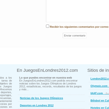
Recibir los siguientes comentarios por correo
En JuegosEnLondres2012.com
Sitios de i
dos a los
Lo que puedes encontrar en nuestra web
London2012.
 tarea de
En JuegosEnLondres2012.com podrás encontrar
bjetivo de
noticias sobre los Juegos Olímpicos de Londres
-
Olympic.com
os Juegos
2012, estadísticas, records, resultados de los juegos
Ofrecemos
y más...
deportes,
- Aso
IAAF.com
ortajes,
cuestas,
Noticias de los Juegos Olímpicos
Béisbol en Cu
ntemente
vicios por
Deportes en Londres 2012
ciones en
Hoteles en Cu