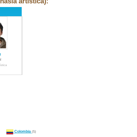
asia artística):
u
N
ística
Colombia
(5)