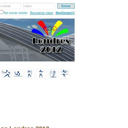
 o email
clave
No cerrar sesión
Recuperar clave
Regístrate!!!