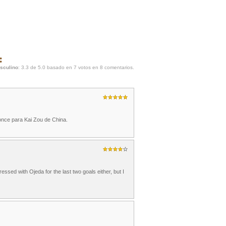
:
asculino
:
3.3
de
5.0
basado en
7
votos en
8
comentarios.
nce para Kai Zou de China.
ssed with Ojeda for the last two goals either, but I