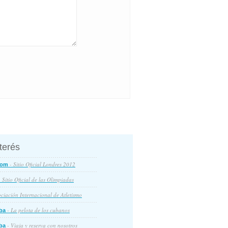
nterés
- Sitio Oficial Londres 2012
com
 Sitio Oficial de las Olimpiadas
ciación Internacional de Atletismo
- La pelota de los cubanos
ba
- Viaja y reserva con nosotros
ba