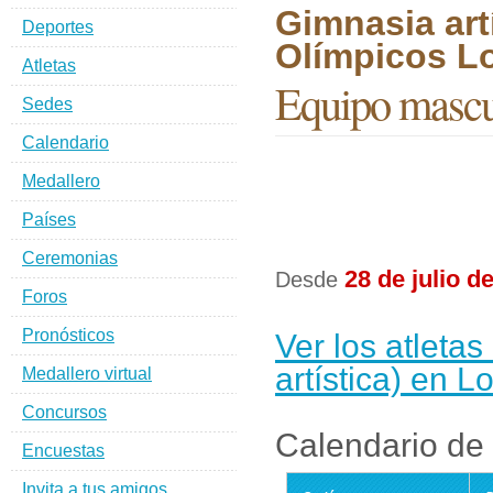
Gimnasia art
Deportes
Olímpicos L
Atletas
Equipo mascu
Sedes
Calendario
Medallero
Países
Ceremonias
28 de julio d
Desde
Foros
Pronósticos
Ver los atleta
artística) en 
Medallero virtual
Concursos
Calendario de 
Encuestas
Invita a tus amigos