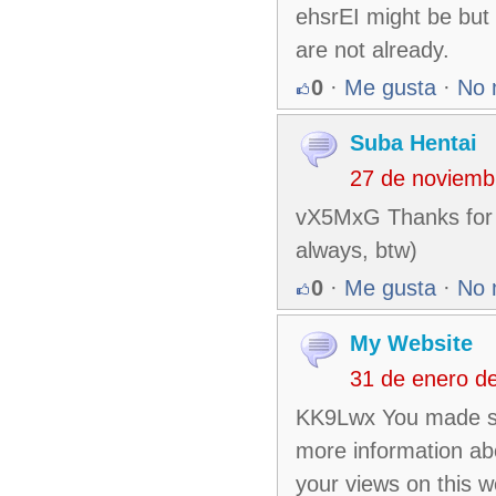
ehsrEI might be but 
are not already.
0
·
Me gusta
·
No 
Suba Hentai
27 de noviemb
vX5MxG Thanks for sh
always, btw)
0
·
Me gusta
·
No 
My Website
31 de enero d
KK9Lwx You made som
more information abo
your views on this w