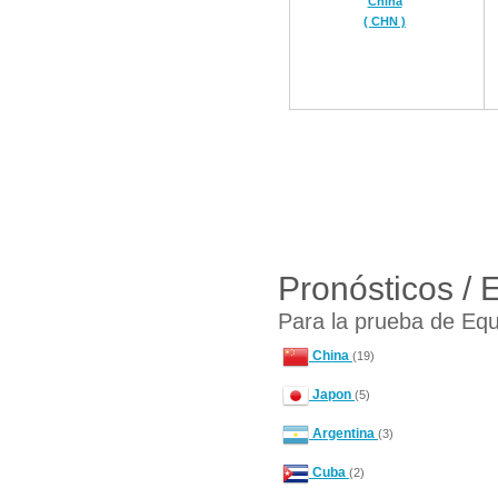
China
( CHN )
Pronósticos / 
Para la prueba de Equ
China
(19)
Japon
(5)
Argentina
(3)
Cuba
(2)