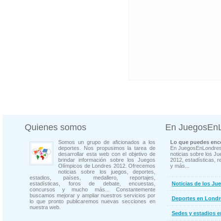
Quienes somos
En JuegosEn
Somos un grupo de aficionados a los
Lo que puedes enco
deportes. Nos propusimos la tarea de
En JuegosEnLondres
desarrollar esta web con el objetivo de
noticias sobre los J
brindar información sobre los Juegos
2012, estadísticas, r
Olímpicos de Londres 2012. Ofrecemos
y más...
noticias sobre los juegos, deportes,
estadios, países, medallero, reportajes,
estadísticas, foros de debate, encuestas,
Noticias de los Ju
concursos y mucho más... Constantemente
buscamos mejorar y ampliar nuestros servicios por
Deportes en Londr
lo que pronto publicaremos nuevas secciones en
nuestra web.
Sedes y estadios 