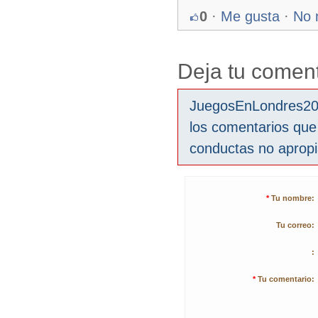
0
·
Me gusta
·
No 
Deja tu coment
JuegosEnLondres2012
los comentarios que
conductas no aprop
*
Tu nombre:
Tu correo:
:
*
Tu comentario: