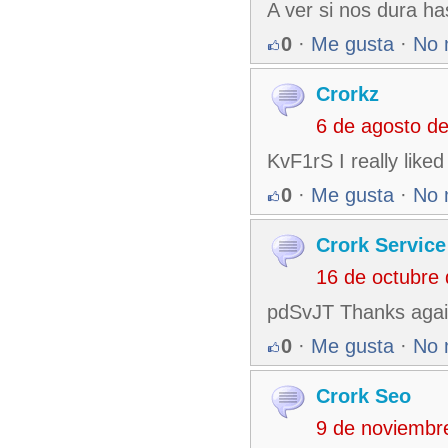
A ver si nos dura ha
0
·
Me gusta
·
No 
Crorkz
6 de agosto d
KvF1rS I really like
0
·
Me gusta
·
No 
Crork Service
16 de octubre
pdSvJT Thanks again
0
·
Me gusta
·
No 
Crork Seo
9 de noviembr