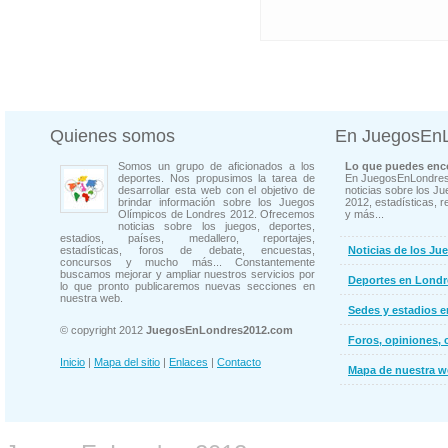
Quienes somos
En JuegosEn
Somos un grupo de aficionados a los
Lo que puedes enco
deportes. Nos propusimos la tarea de
En JuegosEnLondres
desarrollar esta web con el objetivo de
noticias sobre los J
brindar información sobre los Juegos
2012, estadísticas, r
Olímpicos de Londres 2012. Ofrecemos
y más...
noticias sobre los juegos, deportes,
estadios, países, medallero, reportajes,
estadísticas, foros de debate, encuestas,
Noticias de los Ju
concursos y mucho más... Constantemente
buscamos mejorar y ampliar nuestros servicios por
Deportes en Londr
lo que pronto publicaremos nuevas secciones en
nuestra web.
Sedes y estadios 
© copyright 2012
JuegosEnLondres2012.com
Foros, opiniones, 
Inicio
|
Mapa del sitio
|
Enlaces
|
Contacto
Mapa de nuestra 