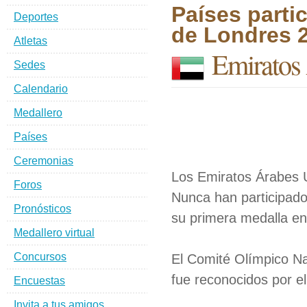
Países parti
Deportes
de Londres 
Atletas
Emiratos
Sedes
Calendario
Medallero
Países
Ceremonias
Los Emiratos Árabes 
Foros
Nunca han participado
Pronósticos
su primera medalla en
Medallero virtual
Concursos
El Comité Olímpico Na
fue reconocidos por e
Encuestas
Invita a tus amigos