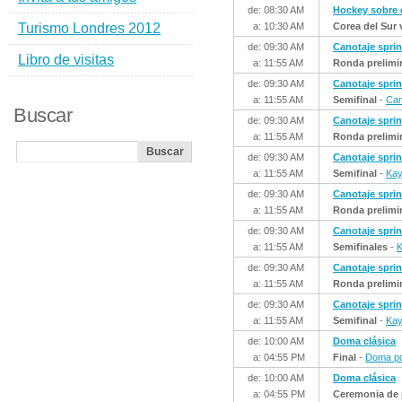
de: 08:30 AM
Hockey sobre
Turismo Londres 2012
a: 10:30 AM
Corea del Sur 
de: 09:30 AM
Canotaje sprin
Libro de visitas
a: 11:55 AM
Ronda prelimi
de: 09:30 AM
Canotaje sprin
a: 11:55 AM
Semifinal
-
Can
Buscar
de: 09:30 AM
Canotaje sprin
a: 11:55 AM
Ronda prelimi
de: 09:30 AM
Canotaje sprin
a: 11:55 AM
Semifinal
-
Kay
de: 09:30 AM
Canotaje sprin
a: 11:55 AM
Ronda prelimi
de: 09:30 AM
Canotaje sprin
a: 11:55 AM
Semifinales
-
K
de: 09:30 AM
Canotaje sprin
a: 11:55 AM
Ronda prelimi
de: 09:30 AM
Canotaje sprin
a: 11:55 AM
Semifinal
-
Kay
de: 10:00 AM
Doma clásica
a: 04:55 PM
Final
-
Doma po
de: 10:00 AM
Doma clásica
a: 04:55 PM
Ceremonia de 