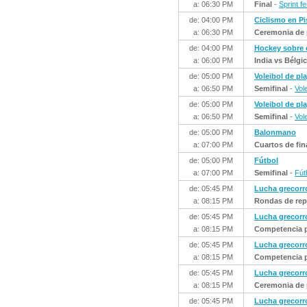
a: 06:30 PM
Final
-
Sprint f
de: 04:00 PM
Ciclismo en Pi
a: 06:30 PM
Ceremonia de 
de: 04:00 PM
Hockey sobre
a: 06:00 PM
India vs Bélgi
de: 05:00 PM
Voleibol de pl
a: 06:50 PM
Semifinal
-
Vol
de: 05:00 PM
Voleibol de pl
a: 06:50 PM
Semifinal
-
Vol
de: 05:00 PM
Balonmano
a: 07:00 PM
Cuartos de fin
de: 05:00 PM
Fútbol
a: 07:00 PM
Semifinal
-
Fút
de: 05:45 PM
Lucha grecor
a: 08:15 PM
Rondas de rep
de: 05:45 PM
Lucha grecor
a: 08:15 PM
Competencia p
de: 05:45 PM
Lucha grecor
a: 08:15 PM
Competencia p
de: 05:45 PM
Lucha grecor
a: 08:15 PM
Ceremonia de 
de: 05:45 PM
Lucha grecor