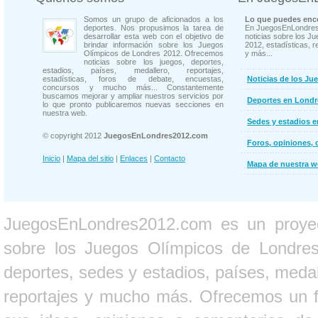
Somos un grupo de aficionados a los
Lo que puedes enco
deportes. Nos propusimos la tarea de
En JuegosEnLondres
desarrollar esta web con el objetivo de
noticias sobre los J
brindar información sobre los Juegos
2012, estadísticas, r
Olímpicos de Londres 2012. Ofrecemos
y más...
noticias sobre los juegos, deportes,
estadios, países, medallero, reportajes,
estadísticas, foros de debate, encuestas,
Noticias de los Ju
concursos y mucho más... Constantemente
buscamos mejorar y ampliar nuestros servicios por
Deportes en Londr
lo que pronto publicaremos nuevas secciones en
nuestra web.
Sedes y estadios 
© copyright 2012
JuegosEnLondres2012.com
Foros, opiniones, 
Inicio
|
Mapa del sitio
|
Enlaces
|
Contacto
Mapa de nuestra 
JuegosEnLondres2012.com es un proyect
sobre los Juegos Olímpicos de Londres 
deportes, sedes y estadios, países, medall
reportajes y mucho más. Ofrecemos un fo