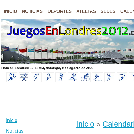
INICIO
NOTICIAS
DEPORTES
ATLETAS
SEDES
CALE
Hora en Londres: 10:11 AM, domingo, 9 de agosto de 2026
Inicio
Inicio
»
Calendar
Noticias